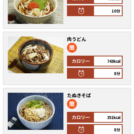
10分
肉うどん
743kcal
8分
たぬきそば
351kcal
8分