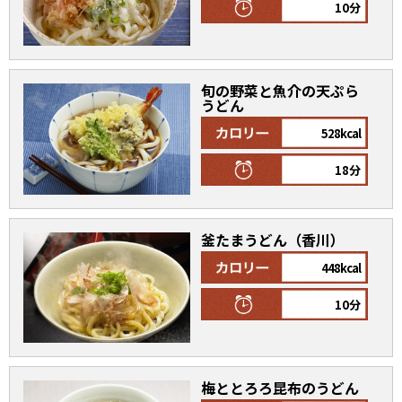
オンラインショップ
10分
汁物レシピ
かつお節・だしをもっと知る
- ヤマキ かつお節プラス®
コミュニティサイト
時短レシピ
ヤマキ かつお節プラス®
旬の野菜と魚介の天ぷら
Global
うどん
採用情報
旨さ、別格。だし屋の鍋
韓福善シリーズ
528kcal
おいしいレシピを商品から探す
かつお節・だしを楽しむ
- ジョブリターン制
18分
かつお節レシピ
だしコミュ
釜たまうどん（香川）
めんつゆレシピ
448kcal
割烹白だしレシピ
10分
サッと鍋®
楽チン鍋®
レシピ特設サイト
梅ととろろ昆布のうどん