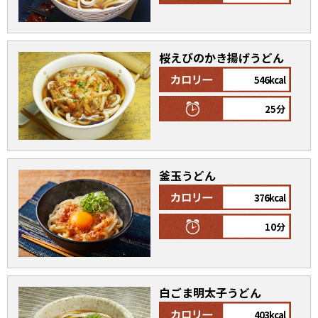
商品情報一覧
桜えびのかき揚げうどん
546kcal
おすすめサイト
25分
新鮮一番
氷熟®︎
釜玉うどん
376kcal
だしパック
10分
白ごま明太子うどん
403kcal