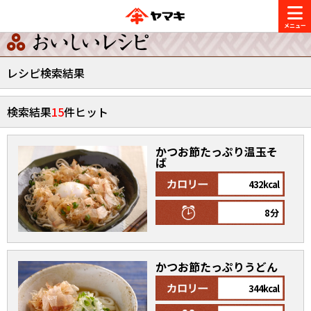
商品情報
レシピ検索結果
レシピ
検索結果
15
件ヒット
ブランド一覧
かつお節・だしを楽しむ
かつお節たっぷり温玉そ
おいしいレシピを探す
ば
CM・キャンペーン
432kcal
おいしいレシピトップ
かつお節・だしを知る
8分
CM
企業・採用情報
主食レシピ
だしの取り方
ヤマキ『めんつゆ』
ヤマキ 割烹白だし
キャンペーン一覧
企業情報
かつお節たっぷりうどん
お問い合わせ
主菜レシピ
かつお節の削り方
344kcal
- 百年対話
ヤマキお客様相談室