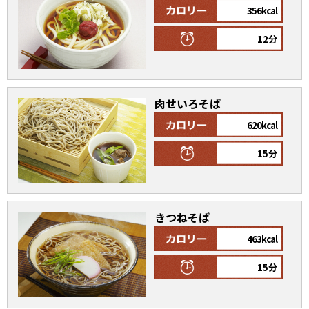
356kcal
割烹白だしレシピ特集
12分
だし巻き卵特集
楽チン屋®
ストレートつゆ
肉せいろそば
かつおだしが決め手！簡単茶碗蒸し
620kcal
15分
きつねそば
463kcal
新鮮一番
『氷熟®』
15分