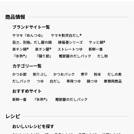
商品情報
ブランドサイト一覧
ヤマキ『めんつゆ』
ヤマキ割烹白だし®
旨さ、別格。だし屋の鍋
韓福善シリーズ
サッと鍋®
楽チン鍋®
楽チン屋®
ストレートつゆ
新鮮一番
『氷熟®』
『踊り節』
鰹節屋のだしパック
だし粉
カテゴリー一覧
かつお節
削りぶし
かつおパック
煮干
粉末
だしの素
だしパック
つゆ
白だし
専用つゆ
鍋つゆ
業務用商品
おすすめサイト
新鮮一番
『氷熟®』
鰹節屋のだしパック
レシピ
おいしいレシピを探す