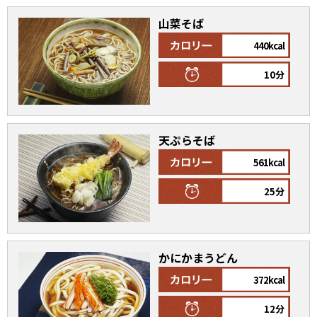
山菜そば
440kcal
10分
鰹節屋の
『踊り節』
だしパック
天ぷらそば
561kcal
25分
かにかまうどん
だし粉
372kcal
12分