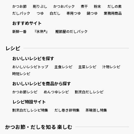
かつお節
削りぶし
かつおパック
煮干
粉末
だしの素
商品情報一覧
だしパック
つゆ
白だし
専用つゆ
鍋つゆ
業務用商品
おすすめサイト
新鮮一番
『氷熟®』
鰹節屋のだしパック
おすすめサイト
レシピ
新鮮一番
おいしいレシピを探す
おいしいレシピトップ
主食レシピ
主菜レシピ
汁物レシピ
氷熟®︎
時短レシピ
おいしいレシピを商品から探す
だしパック
かつお節レシピ
めんつゆレシピ
割烹白だしレシピ
レシピ特設サイト
割烹白だしレシピ特集
だし巻き卵特集
茶碗蒸し特集
かつお節・だしを知る 楽しむ