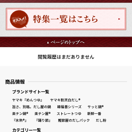
鰹節屋の
『踊り節』
だしパック
閲覧履歴はまだありません
商品情報
ブランドサイト一覧
ヤマキ『めんつゆ』
ヤマキ割烹白だし®
旨さ、別格。だし屋の鍋
韓福善シリーズ
サッと鍋®
だし粉
楽チン鍋®
楽チン屋®
ストレートつゆ
新鮮一番
『氷熟®』
『踊り節』
鰹節屋のだしパック
だし粉
カテゴリー一覧