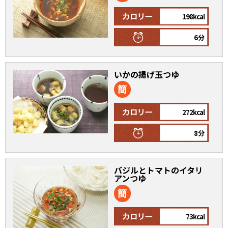
オンラインショップ
汁物レシピ
かつお節・だしをもっと知る
198kcal
- ヤマキ かつお節プラス®
コミュニティサイト
6分
時短レシピ
ヤマキ かつお節プラス®
Global
採用情報
旨さ、別格。だし屋の鍋
韓福善シリーズ
いかの揚げ玉つゆ
おいしいレシピを商品から探す
かつお節・だしを楽しむ
- ジョブリターン制
かつお節レシピ
だしコミュ
272kcal
8分
めんつゆレシピ
バジルとトマトのイタリ
割烹白だしレシピ
アンつゆ
サッと鍋®
楽チン鍋®
レシピ特設サイト
73kcal