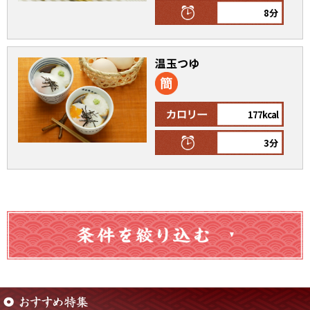
8分
割烹白だしレシピ特集
温玉つゆ
だし巻き卵特集
楽チン屋®
ストレートつゆ
かつおだしが決め手！簡単茶碗蒸し
177kcal
3分
新鮮一番
『氷熟®』