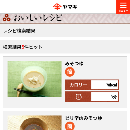
商品情報
レシピ検索結果
レシピ
検索結果
5
件ヒット
ブランド一覧
かつお節・だしを楽しむ
みそつゆ
おいしいレシピを探す
CM・キャンペーン
おいしいレシピトップ
かつお節・だしを知る
78kcal
CM
企業・採用情報
3分
主食レシピ
だしの取り方
ヤマキ『めんつゆ』
ヤマキ 割烹白だし
キャンペーン一覧
企業情報
お問い合わせ
主菜レシピ
かつお節の削り方
ピリ辛肉みそつゆ
- 百年対話
ヤマキお客様相談室