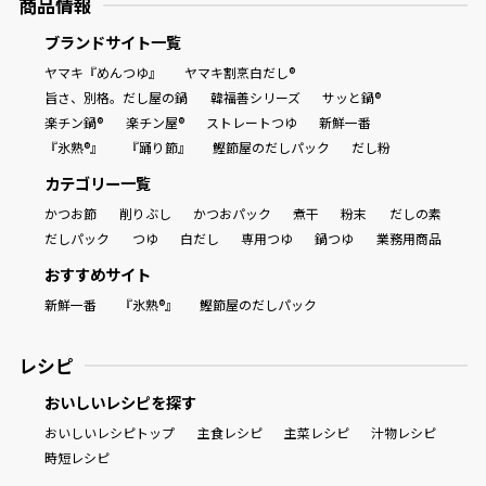
商品情報
ブランドサイト一覧
ヤマキ『めんつゆ』
ヤマキ割烹白だし®
旨さ、別格。だし屋の鍋
韓福善シリーズ
サッと鍋®
楽チン鍋®
楽チン屋®
ストレートつゆ
新鮮一番
『氷熟®』
『踊り節』
鰹節屋のだしパック
だし粉
カテゴリー一覧
かつお節
削りぶし
かつおパック
煮干
粉末
だしの素
だしパック
つゆ
白だし
専用つゆ
鍋つゆ
業務用商品
おすすめサイト
新鮮一番
『氷熟®』
鰹節屋のだしパック
レシピ
おいしいレシピを探す
おいしいレシピトップ
主食レシピ
主菜レシピ
汁物レシピ
時短レシピ