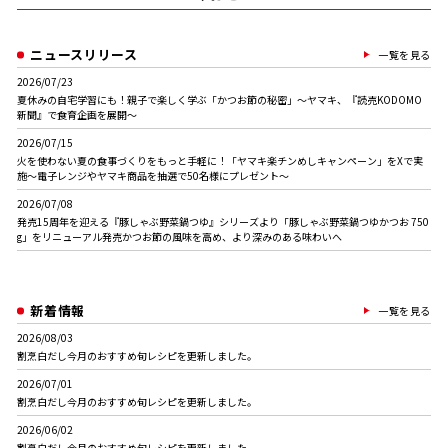
ニュースリリース
一覧を見る
2026/07/23
夏休みの自宅学習にも！親子で楽しく学ぶ「かつお節の秘密」〜ヤマキ、『読売KODOMO
新聞』で食育企画を展開〜
2026/07/15
火を使わない夏の食事づくりをもっと手軽に！「ヤマキ楽チンめしキャンペーン」をXで実
施～電子レンジやヤマキ商品を抽選で50名様にプレゼント～
2026/07/08
発売15周年を迎える『豚しゃぶ野菜鍋つゆ』シリーズより「豚しゃぶ野菜鍋つゆかつお 750
g」をリニューアル発売かつお節の風味を高め、より深みのある味わいへ
新着情報
一覧を見る
2026/08/03
割烹白だし今月のおすすめ旬レシピを更新しました。
2026/07/01
割烹白だし今月のおすすめ旬レシピを更新しました。
2026/06/02
割烹白だし今月のおすすめ旬レシピを更新しました。