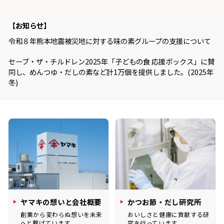
割烹白だしレシピ特集
【お知らせ】
令和８年熊本地震被災地に対する味の素グループの支援について
だし巻き卵特集
セーブ・ザ・チルドレン2025年「子どもの食 応援ボックス」に賛
楽チン屋®
ストレートつゆ
同し、めんつゆ・だしの素など計1万個を提供しました。(2025年
かつおだしが決め手！簡単茶碗蒸し
冬)
新鮮一番
『氷熟®』
ヤマキの想いと会社概要
かつお節・だし研究所
創業から変わらぬ想いを未来
おいしさと健康に貢献する研
へと繋げています
究を行っています