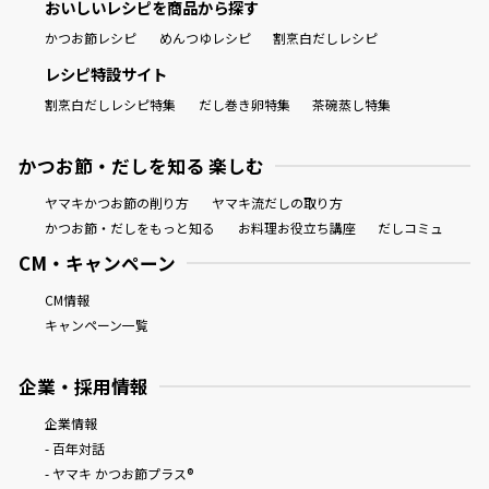
おいしいレシピを商品から探す
かつお節レシピ
めんつゆレシピ
割烹白だしレシピ
レシピ特設サイト
割烹白だしレシピ特集
だし巻き卵特集
茶碗蒸し特集
かつお節・だしを知る 楽しむ
ヤマキかつお節の削り方
ヤマキ流だしの取り方
かつお節・だしをもっと知る
お料理お役立ち講座
だしコミュ
CM・キャンペーン
CM情報
キャンペーン一覧
企業・採用情報
企業情報
- 百年対話
- ヤマキ かつお節プラス®