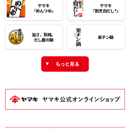
ヤマキ
ヤマキ
『めんつゆ』
『割烹白だし®』
旨さ、別格。
楽チン鍋
だし屋の鍋
もっと見る