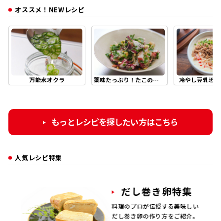
オススメ！NEWレシピ
万能水オクラ
薬味たっぷり！たこのガーリックマリネ
冷やし豆乳坦々
もっとレシピを探したい方はこちら
人気レシピ特集
だし巻き卵特集
料理のプロが伝授する美味しい
だし巻き卵の作り方をご紹介。