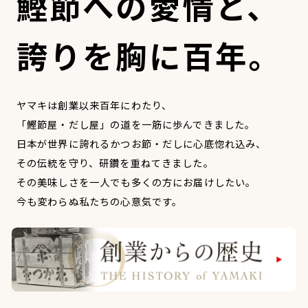
鰹節への愛情と、
オンラインショップ
汁物レシピ
かつお節・だしをもっと知る
- ヤマキ かつお節プラス®
誇りを胸に百年。
コミュニティサイト
時短レシピ
ヤマキ かつお節プラス®
Global
採用情報
旨さ、別格。だし屋の鍋
韓福善シリーズ
ヤマキは創業以来百年にわたり、
おいしいレシピを商品から探す
かつお節・だしを楽しむ
- ジョブリターン制
「鰹節屋・だし屋」の道を一筋に歩んできました。
日本が世界に誇れるかつお節・だしに心底惚れ込み、
かつお節レシピ
だしコミュ
その伝統を守り、研鑽を重ねてきました。
その美味しさを一人でも多くの方にお届けしたい。
めんつゆレシピ
今も変わらぬ私たちの心意気です。
割烹白だしレシピ
サッと鍋®
楽チン鍋®
レシピ特設サイト