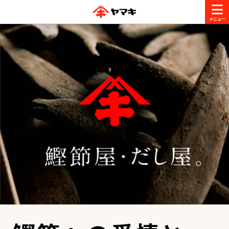
商品情報
レシピ
ブランド一覧
かつお節・だしを楽しむ
おいしいレシピを探す
CM・キャンペーン
おいしいレシピトップ
かつお節・だしを知る
CM
企業・採用情報
主食レシピ
だしの取り方
ヤマキ『めんつゆ』
ヤマキ 割烹白だし
キャンペーン一覧
企業情報
お問い合わせ
主菜レシピ
かつお節の削り方
- 百年対話
ヤマキお客様相談室