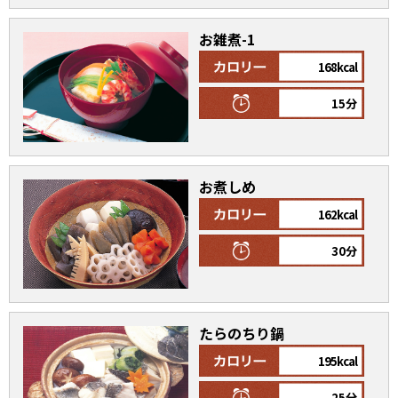
お雑煮-1
168kcal
15分
鰹節屋の
『踊り節』
だしパック
お煮しめ
162kcal
30分
だし粉
たらのちり鍋
195kcal
25分