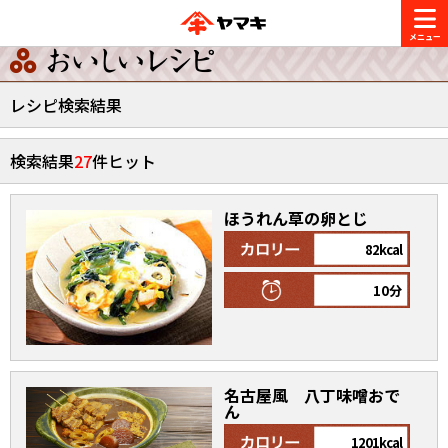
商品情報
レシピ検索結果
レシピ
検索結果
27
件ヒット
ブランド一覧
かつお節・だしを楽しむ
ほうれん草の卵とじ
おいしいレシピを探す
82kcal
CM・キャンペーン
おいしいレシピトップ
かつお節・だしを知る
10分
CM
企業・採用情報
主食レシピ
だしの取り方
ヤマキ『めんつゆ』
ヤマキ 割烹白だし
キャンペーン一覧
企業情報
お問い合わせ
名古屋風 八丁味噌おで
主菜レシピ
かつお節の削り方
ん
- 百年対話
ヤマキお客様相談室
1201kcal