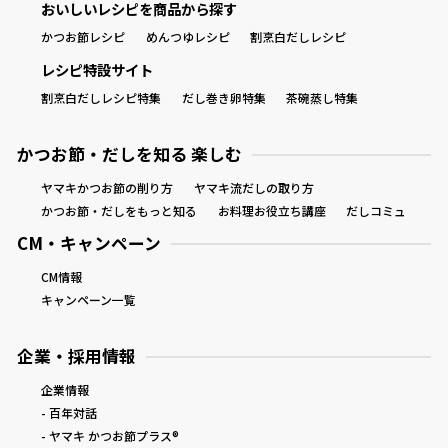
おいしいレシピを商品から探す
かつお節レシピ
めんつゆレシピ
割烹白だしレシピ
レシピ特設サイト
割烹白だしレシピ特集
だし巻き卵特集
茶碗蒸し特集
かつお節・だしを知る 楽しむ
ヤマキかつお節の削り方
ヤマキ流だしの取り方
かつお節・だしをもっと知る
お料理お役立ち講座
だしコミュ
CM・キャンペーン
CM情報
キャンペーン一覧
企業・採用情報
企業情報
- 百年対話
- ヤマキ かつお節プラス®