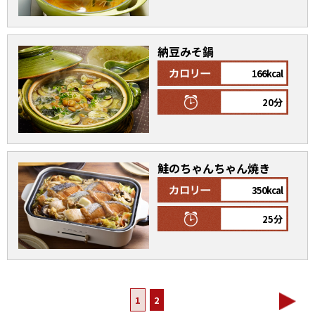
納豆みそ鍋
166kcal
20分
鮭のちゃんちゃん焼き
350kcal
25分
1
2