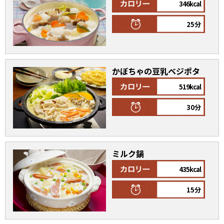
346kcal
25分
かぼちゃの豆乳ベジポタ
519kcal
30分
ミルク鍋
435kcal
15分