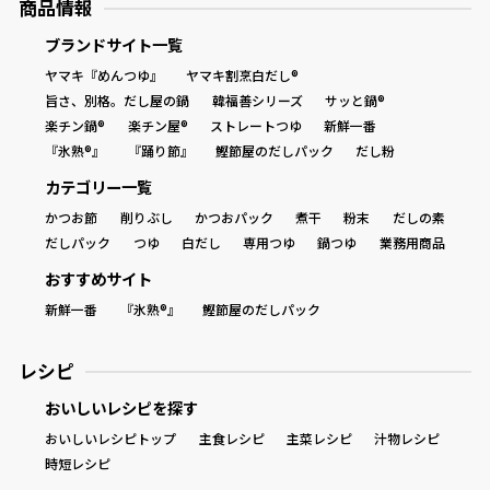
商品情報
ブランドサイト一覧
ヤマキ『めんつゆ』
ヤマキ割烹白だし®
旨さ、別格。だし屋の鍋
韓福善シリーズ
サッと鍋®
楽チン鍋®
楽チン屋®
ストレートつゆ
新鮮一番
『氷熟®』
『踊り節』
鰹節屋のだしパック
だし粉
カテゴリー一覧
かつお節
削りぶし
かつおパック
煮干
粉末
だしの素
だしパック
つゆ
白だし
専用つゆ
鍋つゆ
業務用商品
おすすめサイト
新鮮一番
『氷熟®』
鰹節屋のだしパック
レシピ
おいしいレシピを探す
おいしいレシピトップ
主食レシピ
主菜レシピ
汁物レシピ
時短レシピ