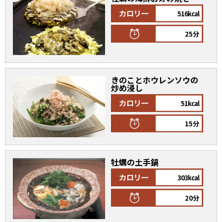
516kcal
割烹白だしレシピ特集
25分
だし巻き卵特集
楽チン屋®
ストレートつゆ
かつおだしが決め手！簡単茶碗蒸し
きのことホウレンソウの
炒め浸し
51kcal
15分
牡蠣の土手鍋
新鮮一番
『氷熟®』
303kcal
20分