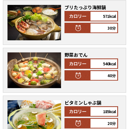
ブリたっぷり海鮮鍋
571kcal
30分
野菜おでん
540kcal
40分
ビタミンしゃぶ鍋
185kcal
20分