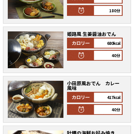
オンラインショップ
汁物レシピ
かつお節・だしをもっと知る
180分
- ヤマキ かつお節プラス®
コミュニティサイト
時短レシピ
ヤマキ かつお節プラス®
姫路風 生姜醤油おでん
Global
採用情報
旨さ、別格。だし屋の鍋
韓福善シリーズ
680kcal
おいしいレシピを商品から探す
かつお節・だしを楽しむ
- ジョブリターン制
40分
かつお節レシピ
だしコミュ
小田原風おでん カレー
めんつゆレシピ
風味
417kcal
割烹白だしレシピ
サッと鍋®
楽チン鍋®
40分
レシピ特設サイト
牡蠣の海鮮お好み焼き