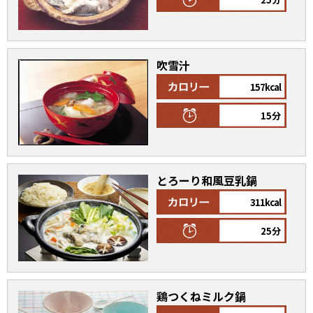
商品情報一覧
吹雪汁
おすすめサイト
157kcal
15分
新鮮一番
氷熟®︎
とろーり和風豆乳鍋
311kcal
だしパック
25分
鶏つくねミルク鍋