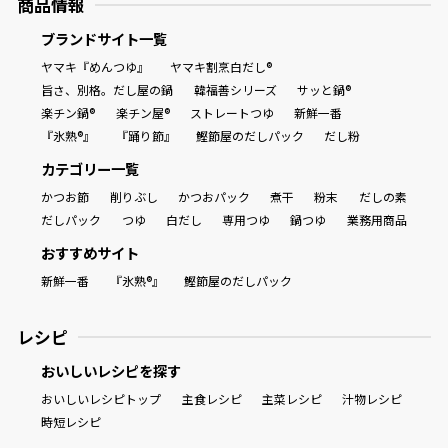
商品情報
割烹白だしレシピ特集
ブランドサイト一覧
ヤマキ『めんつゆ』
ヤマキ割烹白だし®
旨さ、別格。だし屋の鍋
韓福善シリーズ
サッと鍋®
だし巻き卵特集
楽チン鍋®
楽チン屋®
ストレートつゆ
新鮮一番
楽チン屋®
ストレートつゆ
『氷熟®』
『踊り節』
鰹節屋のだしパック
だし粉
かつおだしが決め手！簡単茶碗蒸し
カテゴリー一覧
かつお節
削りぶし
かつおパック
煮干
粉末
だしの素
だしパック
つゆ
白だし
専用つゆ
鍋つゆ
業務用商品
おすすめサイト
新鮮一番
『氷熟®』
鰹節屋のだしパック
レシピ
新鮮一番
『氷熟®』
おいしいレシピを探す
おいしいレシピトップ
主食レシピ
主菜レシピ
汁物レシピ
時短レシピ