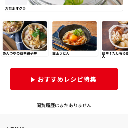
オンラインショップ
汁物レシピ
かつお節・だしをもっと知る
万能水オクラ
- ヤマキ かつお節プラス®
コミュニティサイト
時短レシピ
ヤマキ かつお節プラス®
Global
採用情報
旨さ、別格。だし屋の鍋
韓福善シリーズ
おいしいレシピを商品から探す
かつお節・だしを楽しむ
- ジョブリターン制
めんつゆの簡単親子丼
釜玉うどん
簡単！だし香る
ん
かつお節レシピ
だしコミュ
おすすめレシピ特集
めんつゆレシピ
割烹白だしレシピ
サッと鍋®
楽チン鍋®
閲覧履歴はまだありません
レシピ特設サイト