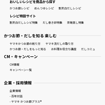
おいしいレシピを商品から探す
かつお節レシピ
めんつゆレシピ
割烹白だしレシピ
レシピ特設サイト
割烹白だしレシピ特集
だし巻き卵特集
茶碗蒸し特集
鰹節屋の
『踊り節』
だしパック
かつお節・だしを知る 楽しむ
ヤマキかつお節の削り方
ヤマキ流だしの取り方
かつお節・だしをもっと知る
お料理お役立ち講座
だしコミュ
CM・キャンペーン
CM情報
キャンペーン一覧
企業・採用情報
だし粉
企業情報
- 百年対話
- ヤマキ かつお節プラス®