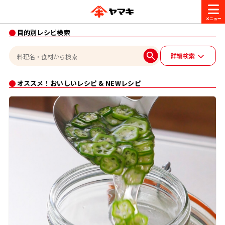
目的別レシピ検索
商品情報
詳細検索
レシピ
ブランド一覧
オススメ！おいしいレシピ & NEWレシピ
かつお節・だしを楽しむ
おいしいレシピを探す
CM・キャンペーン
おいしいレシピトップ
かつお節・だしを知る
CM
企業・採用情報
主食レシピ
だしの取り方
ヤマキ『めんつゆ』
ヤマキ 割烹白だし
キャンペーン一覧
企業情報
お問い合わせ
主菜レシピ
かつお節の削り方
- 百年対話
ヤマキお客様相談室