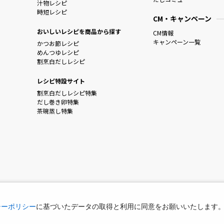
汁物レシピ
時短レシピ
CM・キャンペーン
おいしいレシピを商品から探す
CM情報
キャンペーン一覧
かつお節レシピ
めんつゆレシピ
割烹白だしレシピ
レシピ特設サイト
割烹白だしレシピ特集
だし巻き卵特集
茶碗蒸し特集
シーポリシー
に基づいたデータの取得と利用に同意をお願いいたします