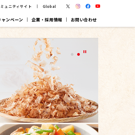
コミュニティサイト
Global
キャンペーン
企業・採用情報
お問い合わせ
報
かつお節・だしを楽しむ
楽チン鍋®
楽チン屋®
つゆ
ヤマキの
割烹白だし
だし粉
報
一覧はこちら
リターン制
し
専用調味料
鍋つゆ
業務用商品