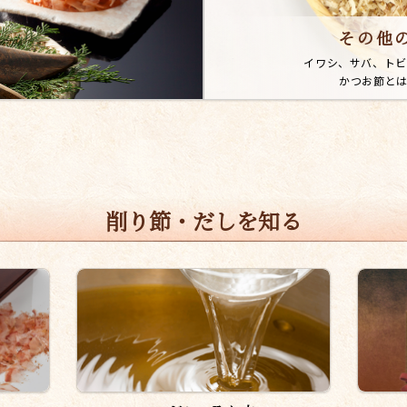
その他
イワシ、サバ、トビ
かつお節と
削り節・だしを知る