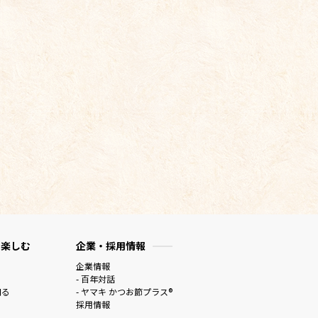
 楽しむ
企業・採用情報
企業情報
- 百年対話
知る
- ヤマキ かつお節プラス®
採用情報