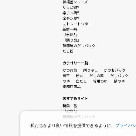
韓福善シリーズ
サッと鍋®
楽チン鍋®
楽チン屋®
ストレートつゆ
新鮮一番
『氷熟®』
『踊り節』
鰹節屋のだしパック
だし粉
カテゴリー一覧
かつお節
削りぶし
かつおパック
煮干
粉末
だしの素
だしパック
つゆ
白だし
専用つゆ
鍋つゆ
業務用商品
おすすめサイト
新鮮一番
『氷熟®』
鰹節屋のだしパック
私たちがより良い情報を提供できるように、
プライバ