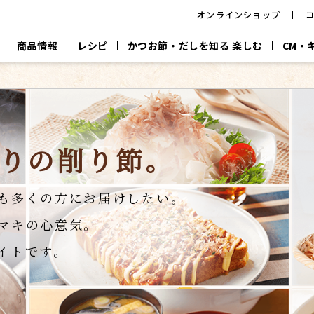
オンラインショップ
商品情報
レシピ
かつお節・だしを知る 楽しむ
CM・
CM
おいしいレシピを商品から探す
キャンペーン
採用情
P
旨さ、別格。
韓福善シリーズ
サッと鍋®
だし屋の鍋
主菜レシピ
百年対話
時短レシピ
りの
削り節。
ヤマキの削り節
ヤマキのめん
鰹節屋の
『氷熟®』
『踊り節』
だしパック
流だしの取り方
も多くの方にお届けしたい。
ヤマキ かつお節プラス®
CM情報
キャンペーン一覧
採用情
マキの心意気。
イトです。
ジョブ
煮干
粉末
だしパック
つゆ
白だ
だしの素