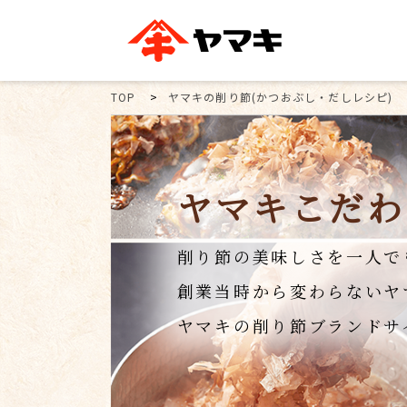
ブランドサイト別
かつお節・だしを知る
おいしいレシピを探す
企業情報
TOP
ヤマキの削り節(かつおぶし・だしレシピ)
おいしいレシピTO
ヤマキ
ヤマキ
『めんつゆ』
割烹白だし®
主食レシピ
汁物レシピ
ヤマキこだわ
ストレート
新鮮一番
つゆ
レシピ特設サイト
ヤマキかつお節の削り方
ヤマキ
削り節の美味しさを一人で
企業情報
カテゴリー別
創業当時から変わらないヤ
ヤマキの削り節ブランドサ
削りぶし
かつおパック
かつお節