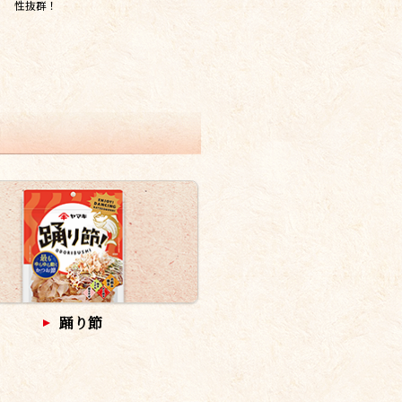
性抜群！
踊り節