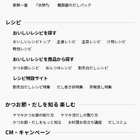
新鮮一番
『氷熟®』
鰹節屋のだしパック
レシピ
おいしいレシピを探す
おいしいレシピトップ
主食レシピ
主菜レシピ
汁物レシピ
時短レシピ
おいしいレシピを商品から探す
かつお節レシピ
めんつゆレシピ
割烹白だしレシピ
レシピ特設サイト
割烹白だしレシピ特集
だし巻き卵特集
茶碗蒸し特集
かつお節・だしを知る 楽しむ
ヤマキかつお節の削り方
ヤマキ流だしの取り方
かつお節・だしをもっと知る
お料理お役立ち講座
だしコミュ
CM・キャンペーン