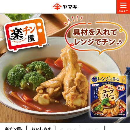
商品情報
レシピ
ブランド一覧
かつお節・だしを楽しむ
おいしいレシピを探す
CM・キャンペーン
おいしいレシピトップ
かつお節・だしを知る
CM
企業・採用情報
主食レシピ
だしの取り方
ヤマキ『めんつゆ』
ヤマキ 割烹白だし
キャンペーン一覧
企業情報
お問い合わせ
主菜レシピ
かつお節の削り方
- 百年対話
ヤマキお客様相談室
楽チン屋
おいしさの