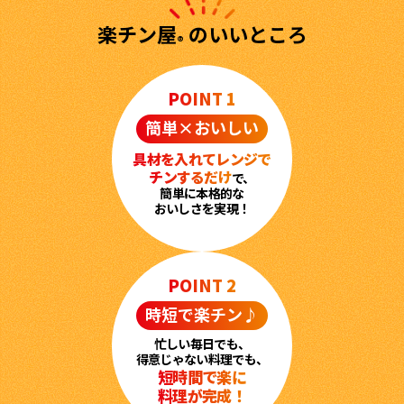
楽チン屋
のいいところ
®
POINT 1
鰹節屋の
『踊り節』
簡単×おいしい
だしパック
具材を入れて
レンジで
チンするだけ
で、
簡単に本格的な
おいしさを実現！
POINT 2
時短で楽チン♪
だし粉
忙しい毎日でも、
得意じゃない料理でも、
短時間で楽に
料理が完成！