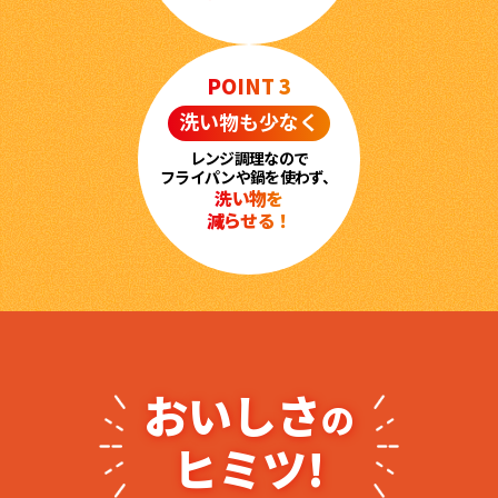
商品情報一覧
POINT 3
洗い物も少なく
おすすめサイト
レンジ調理なので
フライパンや鍋を使わず、
洗い物を
新鮮一番
減らせる！
氷熟®︎
だしパック
おいしさ
の
ヒミツ!