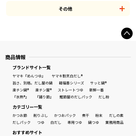
その他
商品情報
ブランドサイト一覧
ヤマキ『めんつゆ』
ヤマキ割烹白だし®
旨さ、別格。だし屋の鍋
韓福善シリーズ
サッと鍋®
楽チン鍋®
楽チン屋®
ストレートつゆ
新鮮一番
『氷熟®』
『踊り節』
鰹節屋のだしパック
だし粉
カテゴリー一覧
かつお節
削りぶし
かつおパック
煮干
粉末
だしの素
だしパック
つゆ
白だし
専用つゆ
鍋つゆ
業務用商品
おすすめサイト