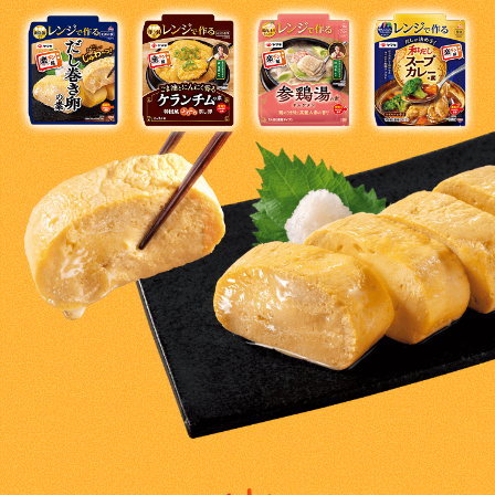
割烹白だしレシピ特集
だし巻き卵特集
楽チン屋®
ストレートつゆ
かつおだしが決め手！簡単茶碗蒸し
新鮮一番
『氷熟®』