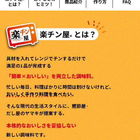
オンラインショップ
®
商品紹介
作り方
FAQ
とは？
ヒミツ！
汁物レシピ
かつお節・だしをもっと知る
- ヤマキ かつお節プラス®
コミュニティサイト
時短レシピ
ヤマキ かつお節プラス®
Global
採用情報
旨さ、別格。だし屋の鍋
韓福善シリーズ
おいしいレシピを商品から探す
かつお節・だしを楽しむ
- ジョブリターン制
具材を入れてレンジでチンするだけで
満足の1品が完成する
かつお節レシピ
だしコミュ
「簡単×おいしい」を両立した調味料。
忙しい毎日、料理ばかりに時間は割けないけれど、
めんつゆレシピ
おいしく手作り料理を食べたい。
そんな現代の生活スタイルに、鰹節屋·
割烹白だしレシピ
サッと鍋®
楽チン鍋®
だし屋のヤマキが提案する、
本格的なおいしさを妥協しない
レシピ特設サイト
新しい調味料です。