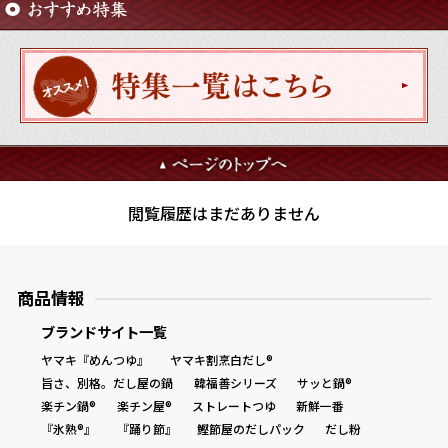
商品情報一覧
おすすめサイト
新鮮一番
閲覧履歴はまだありません
氷熟®︎
商品情報
だしパック
ブランドサイト一覧
ヤマキ『めんつゆ』
ヤマキ割烹白だし®
旨さ、別格。だし屋の鍋
韓福善シリーズ
サッと鍋®
楽チン鍋®
楽チン屋®
ストレートつゆ
新鮮一番
『氷熟®』
『踊り節』
鰹節屋のだしパック
だし粉