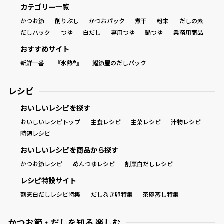
カテゴリー一覧
かつお節
削りぶし
かつおパック
煮干
粉末
だしの素
だしパック
つゆ
白だし
専用つゆ
鍋つゆ
業務用商品
おすすめサイト
新鮮一番
『氷熟®』
鰹節屋のだしパック
レシピ
おいしいレシピを探す
おいしいレシピトップ
主食レシピ
主菜レシピ
汁物レシピ
時短レシピ
おいしいレシピを商品から探す
かつお節レシピ
めんつゆレシピ
割烹白だしレシピ
レシピ特設サイト
割烹白だしレシピ特集
だし巻き卵特集
茶碗蒸し特集
かつお節・だしを知る 楽しむ