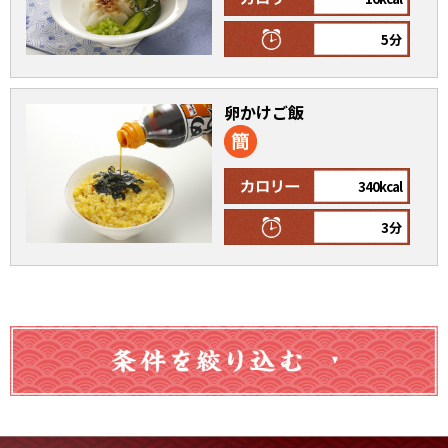
5分
卵かけご飯
鰹節屋の
『踊り節』
だしパック
340kcal
3分
だし粉