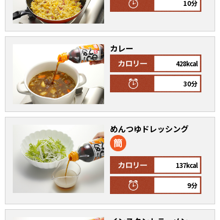
オンラインショップ
10分
汁物レシピ
かつお節・だしをもっと知る
- ヤマキ かつお節プラス®
コミュニティサイト
時短レシピ
ヤマキ かつお節プラス®
カレー
Global
採用情報
旨さ、別格。だし屋の鍋
韓福善シリーズ
428kcal
おいしいレシピを商品から探す
かつお節・だしを楽しむ
30分
- ジョブリターン制
かつお節レシピ
だしコミュ
めんつゆドレッシング
めんつゆレシピ
137kcal
割烹白だしレシピ
サッと鍋®
楽チン鍋®
9分
レシピ特設サイト