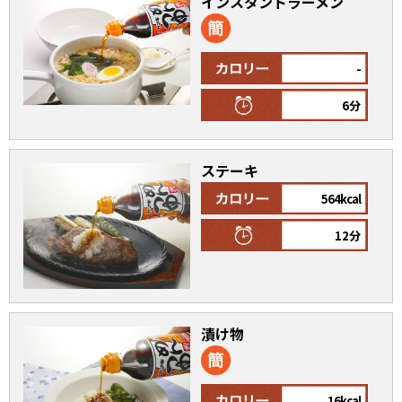
インスタントラーメン
割烹白だしレシピ特集
-
だし巻き卵特集
6分
楽チン屋®
ストレートつゆ
かつおだしが決め手！簡単茶碗蒸し
ステーキ
564kcal
12分
新鮮一番
『氷熟®』
漬け物
16kcal