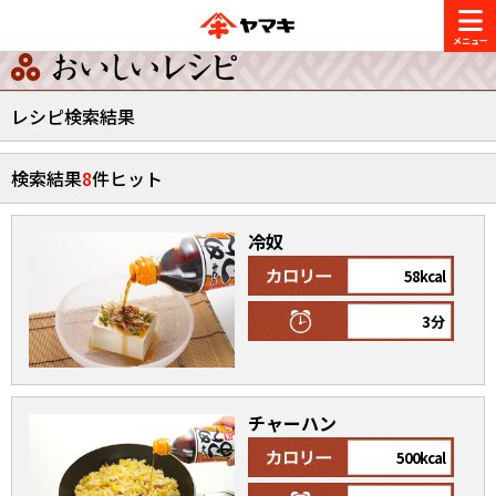
商品情報
レシピ検索結果
レシピ
検索結果
8
件ヒット
ブランド一覧
かつお節・だしを楽しむ
冷奴
おいしいレシピを探す
58kcal
CM・キャンペーン
おいしいレシピトップ
かつお節・だしを知る
3分
CM
企業・採用情報
主食レシピ
だしの取り方
ヤマキ『めんつゆ』
ヤマキ 割烹白だし
チャーハン
キャンペーン一覧
企業情報
お問い合わせ
主菜レシピ
かつお節の削り方
500kcal
- 百年対話
ヤマキお客様相談室