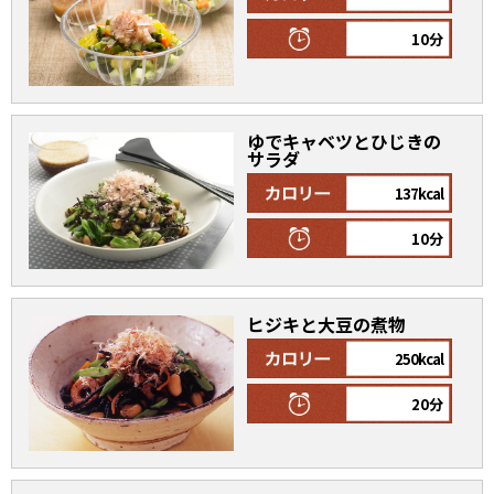
10分
ゆでキャベツとひじきの
サラダ
137kcal
10分
ヒジキと大豆の煮物
250kcal
20分