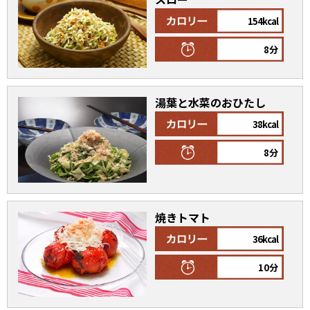
154kcal
割烹白だしレシピ特集
8分
だし巻き卵特集
楽チン屋®
ストレートつゆ
湯葉と水菜のおひたし
かつおだしが決め手！簡単茶碗蒸し
38kcal
8分
焼きトマト
36kcal
新鮮一番
『氷熟®』
10分