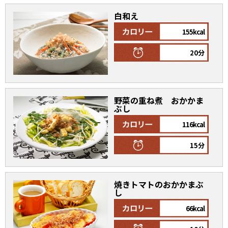
白和え
155kcal
20分
鰹節屋の
『踊り節』
だしパック
野菜の重ね煮 おかかま
ぶし
116kcal
15分
焼きトマトのおかかまぶ
だし粉
し
66kcal