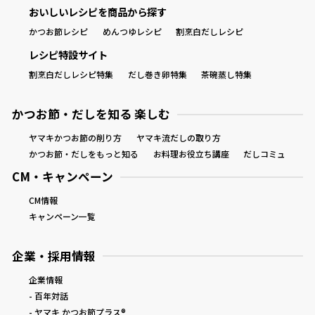
おいしいレシピを商品から探す
かつお節レシピ
めんつゆレシピ
割烹白だしレシピ
レシピ特設サイト
割烹白だしレシピ特集
だし巻き卵特集
茶碗蒸し特集
かつお節・だしを知る 楽しむ
ヤマキかつお節の削り方
ヤマキ流だしの取り方
かつお節・だしをもっと知る
お料理お役立ち講座
だしコミュ
CM・キャンペーン
CM情報
キャンペーン一覧
企業・採用情報
企業情報
- 百年対話
- ヤマキ かつお節プラス®