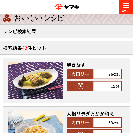
商品情報
レシピ検索結果
レシピ
検索結果
42
件ヒット
ブランド一覧
かつお節・だしを楽しむ
焼きなす
おいしいレシピを探す
36kcal
CM・キャンペーン
おいしいレシピトップ
かつお節・だしを知る
15分
CM
企業・採用情報
主食レシピ
だしの取り方
ヤマキ『めんつゆ』
ヤマキ 割烹白だし
大根サラダおかか和え
キャンペーン一覧
企業情報
お問い合わせ
主菜レシピ
かつお節の削り方
58kcal
- 百年対話
ヤマキお客様相談室