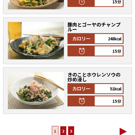
15分
豚肉とゴーヤのチャンプ
ルー
248kcal
15分
きのことホウレンソウの
炒め浸し
51kcal
15分
1
2
3