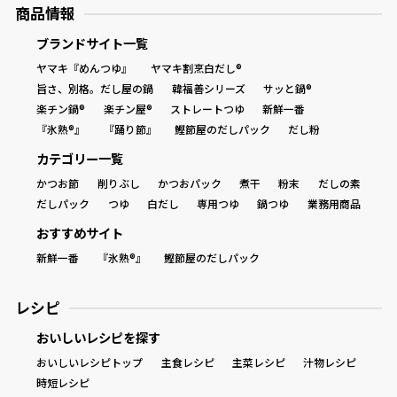
商品情報
ブランドサイト一覧
ヤマキ『めんつゆ』
ヤマキ割烹白だし®
旨さ、別格。だし屋の鍋
韓福善シリーズ
サッと鍋®
楽チン鍋®
楽チン屋®
ストレートつゆ
新鮮一番
『氷熟®』
『踊り節』
鰹節屋のだしパック
だし粉
カテゴリー一覧
かつお節
削りぶし
かつおパック
煮干
粉末
だしの素
だしパック
つゆ
白だし
専用つゆ
鍋つゆ
業務用商品
おすすめサイト
新鮮一番
『氷熟®』
鰹節屋のだしパック
レシピ
おいしいレシピを探す
おいしいレシピトップ
主食レシピ
主菜レシピ
汁物レシピ
時短レシピ