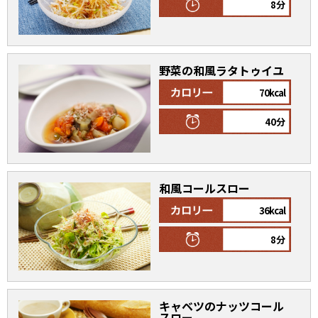
オンラインショップ
8分
汁物レシピ
かつお節・だしをもっと知る
- ヤマキ かつお節プラス®
コミュニティサイト
時短レシピ
ヤマキ かつお節プラス®
野菜の和風ラタトゥイユ
Global
採用情報
旨さ、別格。だし屋の鍋
韓福善シリーズ
70kcal
おいしいレシピを商品から探す
かつお節・だしを楽しむ
40分
- ジョブリターン制
かつお節レシピ
だしコミュ
和風コールスロー
めんつゆレシピ
36kcal
8分
割烹白だしレシピ
サッと鍋®
楽チン鍋®
レシピ特設サイト
キャベツのナッツコール
スロー