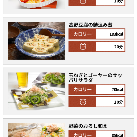
10分
商品情報一覧
高野豆腐の鋳込み煮
183kcal
おすすめサイト
20分
新鮮一番
氷熟®︎
玉ねぎとゴーヤーのサッ
パリサラダ
70kcal
だしパック
10分
野菜のおろし和え
85kcal