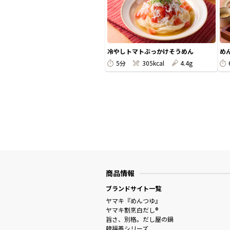
冷やしトマトぶっかけそうめん
め
5分
305kcal
4.4g
商品情報
ブランドサイト一覧
ヤマキ『めんつゆ』
ヤマキ割烹白だし®
旨さ、別格。だし屋の鍋
韓福善シリーズ