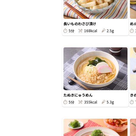
長いものわさび漬け
め
5分
168kcal
2.5g
たぬきにゅうめん
き
5分
355kcal
5.3g