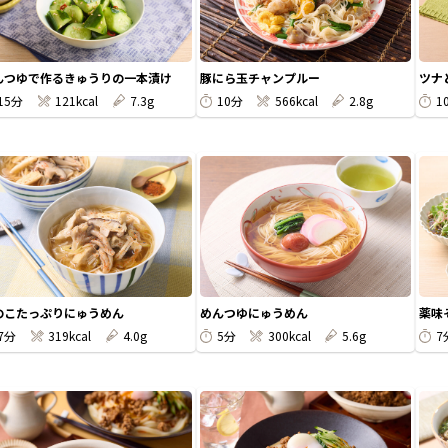
んつゆで作るきゅうりの一本漬け
豚にら玉チャンプルー
ツナ
15分
121kcal
7.3g
10分
566kcal
2.8g
1
のこたっぷりにゅうめん
めんつゆにゅうめん
薬味
7分
319kcal
4.0g
5分
300kcal
5.6g
7