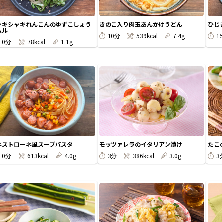
ャキシャキれんこんのゆずこしょう
きのこ入り肉玉あんかけうどん
ひじ
ムル
10分
539kcal
7.4g
1
10分
78kcal
1.1g
ネストローネ風スープパスタ
モッツァレラのイタリアン漬け
たこ
10分
613kcal
4.0g
3分
386kcal
3.0g
3