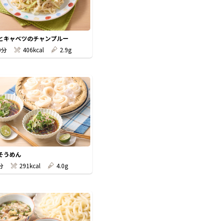
とキャベツのチャンプルー
0分
406kcal
2.9g
そうめん
分
291kcal
4.0g