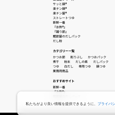
サッと鍋®
楽チン鍋®
楽チン屋®
ストレートつゆ
新鮮一番
『氷熟®』
『踊り節』
鰹節屋のだしパック
だし粉
カテゴリー一覧
かつお節
削りぶし
かつおパック
煮干
粉末
だしの素
だしパック
つゆ
白だし
専用つゆ
鍋つゆ
業務用商品
おすすめサイト
新鮮一番
『氷熟®』
鰹節屋のだしパック
私たちがより良い情報を提供できるように、
プライバ