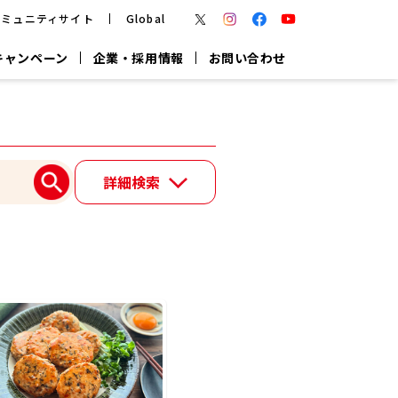
コミュニティサイト
Global
キャンペーン
企業・採用情報
お問い合わせ
報
かつお節・だしを楽しむ
楽チン鍋®
楽チン屋®
詳細検索
つゆ
ヤマキの
割烹白だし
だし粉
報
一覧はこちら
リターン制
し
専用調味料
鍋つゆ
業務用商品