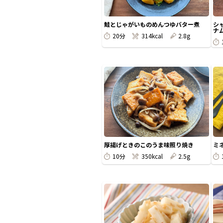
鮭とじゃがいものめんつゆバター煮
シ
ナ
20分
314kcal
2.8g
厚揚げときのこのうま味照り焼き
ミ
10分
350kcal
2.5g