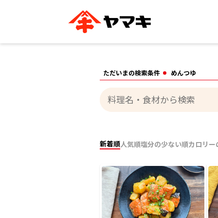
ブランドサイト別
かつお節・だしを知る
おいしいレシピを探す
企業情報
おいしいレシピTO
ただいまの検索条件
めんつゆ
ヤマキ
ヤマキ
『めんつゆ』
割烹白だし®
主食レシピ
汁物レシピ
ストレート
新鮮一番
つゆ
レシピ特設サイト
ヤマキかつお節の削り方
ヤマキ
企業情報
新着順
人気順
塩分の少ない順
カロリー
カテゴリー別
削りぶし
かつおパック
かつお節