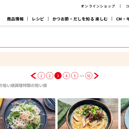
オンラインショップ
商品情報
レシピ
かつお節・だしを知る 楽しむ
CM・
CM
おいしいレシピを商品から探す
キャンペーン
採用情
P
旨さ、別格。
韓福善シリーズ
サッと鍋®
だし屋の鍋
主菜レシピ
百年対話
時短レシピ
ヤマキの削り節
ヤマキのめん
鰹節屋の
『氷熟®』
『踊り節』
だしパック
流だしの取り方
…
1
2
3
4
5
51
ヤマキ かつお節プラス®
CM情報
キャンペーン一覧
採用情
の低い順
調理時間の短い順
ジョブ
煮干
粉末
だしパック
つゆ
白だ
だしの素