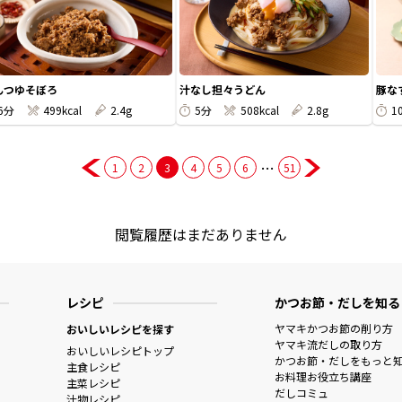
んつゆそぼろ
汁なし担々うどん
豚な
6分
499kcal
2.4g
5分
508kcal
2.8g
1
…
1
2
3
4
5
6
51
閲覧履歴はまだありません
レシピ
かつお節・だしを知る
ヤマキかつお節の削り方
おいしいレシピを探す
ヤマキ流だしの取り方
おいしいレシピトップ
かつお節・だしをもっと
主食レシピ
お料理お役立ち講座
主菜レシピ
だしコミュ
汁物レシピ