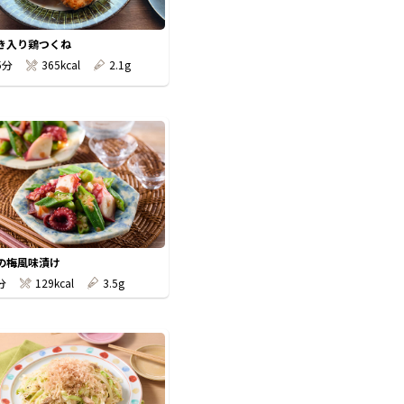
き入り鶏つくね
5分
365kcal
2.1g
の梅風味漬け
分
129kcal
3.5g