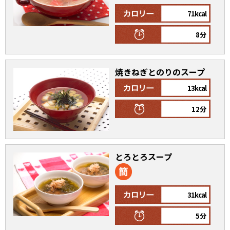
オンラインショップ
汁物レシピ
かつお節・だしをもっと知る
71kcal
- ヤマキ かつお節プラス®
コミュニティサイト
8分
時短レシピ
ヤマキ かつお節プラス®
Global
採用情報
旨さ、別格。だし屋の鍋
韓福善シリーズ
焼きねぎとのりのスープ
おいしいレシピを商品から探す
かつお節・だしを楽しむ
13kcal
- ジョブリターン制
12分
かつお節レシピ
だしコミュ
めんつゆレシピ
とろとろスープ
割烹白だしレシピ
サッと鍋®
楽チン鍋®
31kcal
5分
レシピ特設サイト