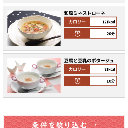
割烹白だしレシピ特集
和風ミネストローネ
121kcal
だし巻き卵特集
20分
楽チン屋®
ストレートつゆ
かつおだしが決め手！簡単茶碗蒸し
豆腐と豆乳のポタージュ
71kcal
10分
新鮮一番
『氷熟®』