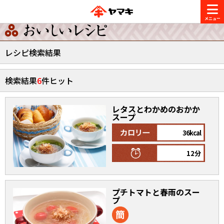
商品情報
レシピ検索結果
レシピ
検索結果
6
件ヒット
ブランド一覧
かつお節・だしを楽しむ
レタスとわかめのおかか
おいしいレシピを探す
スープ
CM・キャンペーン
36kcal
おいしいレシピトップ
かつお節・だしを知る
12分
CM
企業・採用情報
主食レシピ
だしの取り方
ヤマキ『めんつゆ』
ヤマキ 割烹白だし
キャンペーン一覧
企業情報
プチトマトと春雨のスー
お問い合わせ
プ
主菜レシピ
かつお節の削り方
- 百年対話
ヤマキお客様相談室