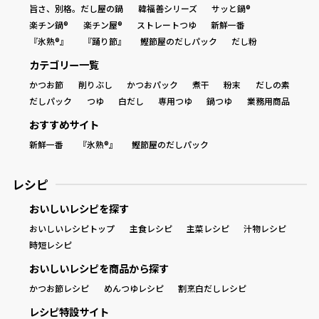
旨さ、別格。だし屋の鍋
韓福善シリーズ
サッと鍋®
楽チン鍋®
楽チン屋®
ストレートつゆ
新鮮一番
商品情報一覧
『氷熟®』
『踊り節』
鰹節屋のだしパック
だし粉
カテゴリー一覧
かつお節
削りぶし
かつおパック
煮干
粉末
だしの素
おすすめサイト
だしパック
つゆ
白だし
専用つゆ
鍋つゆ
業務用商品
おすすめサイト
新鮮一番
新鮮一番
『氷熟®』
鰹節屋のだしパック
氷熟®︎
レシピ
おいしいレシピを探す
だしパック
おいしいレシピトップ
主食レシピ
主菜レシピ
汁物レシピ
時短レシピ
おいしいレシピを商品から探す
かつお節レシピ
めんつゆレシピ
割烹白だしレシピ
レシピ特設サイト