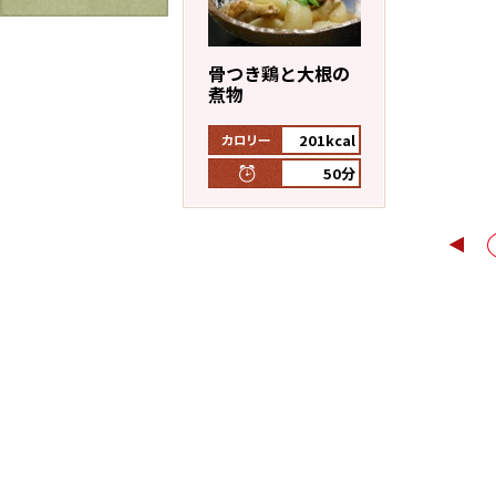
レシピ特設サイト
骨つき鶏と大根の
割烹白だしレシピ特集
煮物
旨さ、別格。だし屋の鍋
201kcal
だし巻き卵特集
50分
かつおだしが決め手！簡単茶碗蒸し