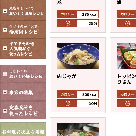
煮
当
オンラインショップ
汁物レシピ
かつお節・だしをもっと知る
235kcal
- ヤマキ かつお節プラス®
コミュニティサイト
25分
時短レシピ
ヤマキ かつお節プラス®
ヤマキ『めんつゆ』
採用情報
Global
おいしいレシピを商品から探す
かつお節・だしを楽しむ
- ジョブリターン制
肉じゃが
トッピ
かつお節レシピ
だしコミュ
りさん
めんつゆレシピ
209kcal
30分
割烹白だしレシピ