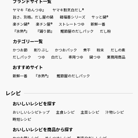
ブランドサイト一覧
ヤマキ『めんつゆ』
ヤマキ割烹白だし®
旨さ、別格。だし屋の鍋
韓福善シリーズ
サッと鍋®
楽チン鍋®
楽チン屋®
ストレートつゆ
新鮮一番
楽チン屋®
『氷熟®』
『踊り節』
鰹節屋のだしパック
だし粉
カテゴリー一覧
かつお節
削りぶし
かつおパック
煮干
粉末
だしの素
だしパック
つゆ
白だし
専用つゆ
鍋つゆ
業務用商品
おすすめサイト
新鮮一番
『氷熟®』
鰹節屋のだしパック
レシピ
おいしいレシピを探す
おいしいレシピトップ
主食レシピ
主菜レシピ
汁物レシピ
時短レシピ
おいしいレシピを商品から探す
かつお節レシピ
めんつゆレシピ
割烹白だしレシピ