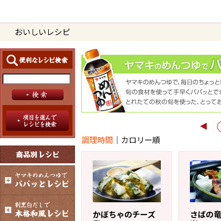
おいしいレシピ
商品情報
レシピ
ブランド一覧
かつお節・だしを楽しむ
おいしいレシピを探す
CM・キャンペーン
調理時間
｜
カロリー順
かつお節・だしを知る
おいしいレシピトップ
CM
企業・採用情報
主食レシピ
だしの取り方
キャンペーン一覧
企業情報
お問い合わせ
主菜レシピ
かつお節の削り方
かぼちゃのチーズ
さばの
- 百年対話
ヤマキお客様相談室