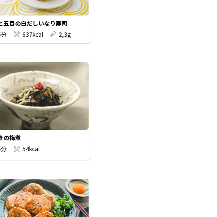
と五目の白だしいなり寿司
5分
637kcal
2,3g
きの梅煮
5分
54kcal