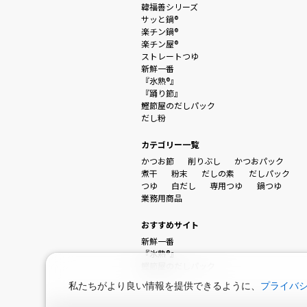
韓福善シリーズ
サッと鍋®
楽チン鍋®
楽チン屋®
ストレートつゆ
新鮮一番
『氷熟®』
『踊り節』
鰹節屋のだしパック
だし粉
カテゴリー一覧
かつお節
削りぶし
かつおパック
煮干
粉末
だしの素
だしパック
つゆ
白だし
専用つゆ
鍋つゆ
業務用商品
おすすめサイト
新鮮一番
『氷熟®』
鰹節屋のだしパック
私たちがより良い情報を提供できるように、
プライバ