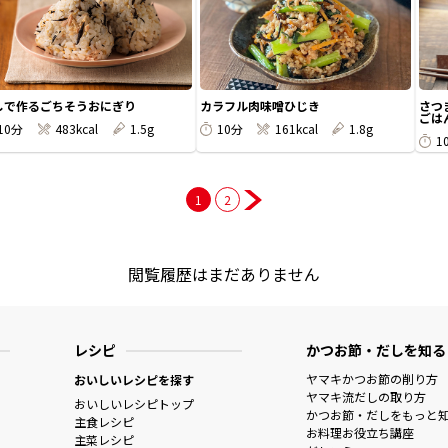
しで作るごちそうおにぎり
カラフル肉味噌ひじき
さつ
ごは
10分
483kcal
1.5g
10分
161kcal
1.8g
1
1
2
閲覧履歴はまだありません
レシピ
かつお節・だしを知る
ヤマキかつお節の削り方
おいしいレシピを探す
ヤマキ流だしの取り方
おいしいレシピトップ
かつお節・だしをもっと
主食レシピ
お料理お役立ち講座
主菜レシピ