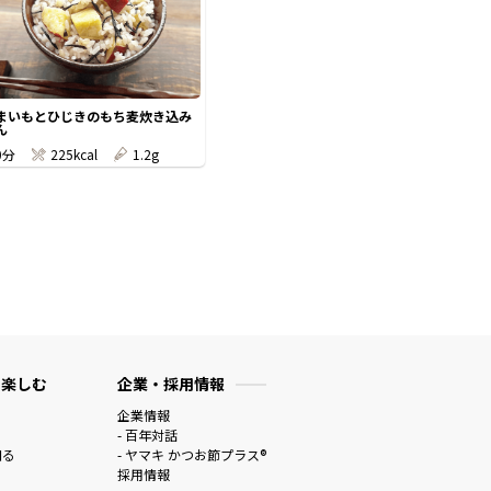
まいもとひじきのもち麦炊き込み
ん
0分
225kcal
1.2g
 楽しむ
企業・採用情報
企業情報
- 百年対話
知る
- ヤマキ かつお節プラス®
採用情報