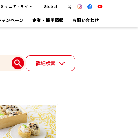
コミュニティサイト
Global
キャンペーン
企業・採用情報
お問い合わせ
報
かつお節・だしを楽しむ
楽チン鍋®
楽チン屋®
詳細検索
つゆ
ヤマキの
割烹白だし
だし粉
報
一覧はこちら
リターン制
し
専用調味料
鍋つゆ
業務用商品