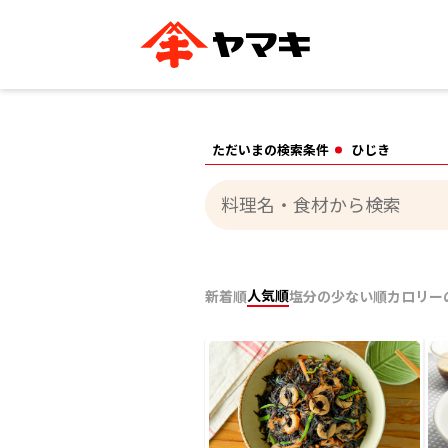
ブランドサイト別
かつお節・だしを知る
おいしいレシピを探す
企業情報
おいしいレシピTO
ただいまの検索条件
ひじき
ヤマキ
ヤマキ
『めんつゆ』
割烹白だし®
主食レシピ
汁物レシピ
ストレート
新鮮一番
つゆ
レシピ特設サイト
ヤマキかつお節の削り方
ヤマキ
企業情報
人気順
新着順
塩分の少ない順
カロリー
カテゴリー別
削りぶし
かつおパック
かつお節