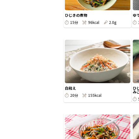
ひじきの煮物
ゆ
15分
96kcal
2.0g
白和え
ひ
み
20分
155kcal