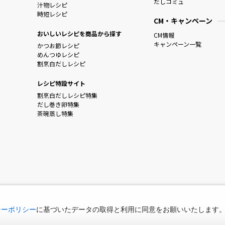
だしコミュ
汁物レシピ
時短レシピ
CM・キャンペーン
おいしいレシピを商品から探す
CM情報
キャンペーン一覧
かつお節レシピ
めんつゆレシピ
割烹白だしレシピ
レシピ特設サイト
割烹白だしレシピ特集
だし巻き卵特集
茶碗蒸し特集
シーポリシー
に基づいたデータの取得と利用に同意をお願いいたします