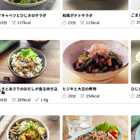
ごま
でキャベツとひじきのサラダ
和風ポテトサラダ
3
10分
137kcal
15分
115kcal
じきとあさりのおだしが香る炊き込
ヒジキと大豆の煮物
ひじ
ご飯
20分
250kcal
2
50分
269kcal
1.6g