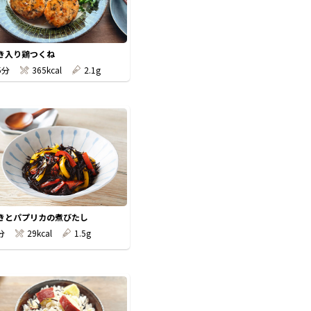
き入り鶏つくね
5分
365kcal
2.1g
きとパプリカの煮びたし
分
29kcal
1.5g