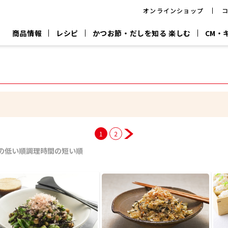
オンラインショップ
商品情報
レシピ
かつお節・だしを知る 楽しむ
CM・
CM
おいしいレシピを商品から探す
キャンペーン
採用情
P
旨さ、別格。
韓福善シリーズ
サッと鍋®
だし屋の鍋
主菜レシピ
百年対話
時短レシピ
ヤマキの削り節
ヤマキのめん
鰹節屋の
『氷熟®』
『踊り節』
だしパック
流だしの取り方
1
2
ヤマキ かつお節プラス®
CM情報
キャンペーン一覧
採用情
の低い順
調理時間の短い順
ジョブ
煮干
粉末
だしパック
つゆ
白だ
だしの素