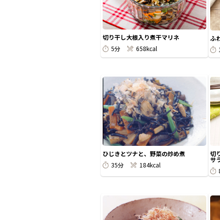
切り干し大根入り煮干マリネ
ふ
5分
658kcal
ひじきとツナと、野菜の炒め煮
切
サ
35分
184kcal