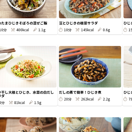
わたまひじきそぼろの混ぜご飯
豆とひじきの根菜サラダ
ひじ
10分
400kcal
1.1g
10分
145kcal
0.6g
1
り干し大根とひじき、水菜の白だし
だしの素で簡単！ひじき煮
ひじ
ラダ
20分
262kcal
2.2g
7
8分
81kcal
1.5g