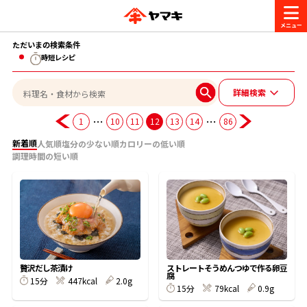
ただいまの検索条件
商品情報
時短レシピ
詳細検索
レシピ
ブランド一覧
…
…
1
10
11
12
13
14
86
かつお節・だしを楽しむ
新着順
人気順
塩分の少ない順
カロリーの低い順
おいしいレシピを探す
調理時間の短い順
CM・キャンペーン
おいしいレシピトップ
かつお節・だしを知る
CM
企業・採用情報
主食レシピ
だしの取り方
ヤマキ『めんつゆ』
ヤマキ 割烹白だし
キャンペーン一覧
企業情報
お問い合わせ
贅沢だし茶漬け
ストレートそうめんつゆで作る卵豆
主菜レシピ
かつお節の削り方
腐
15分
447kcal
2.0g
15分
79kcal
0.9g
- 百年対話
ヤマキお客様相談室