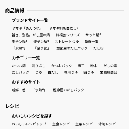
商品情報
ブランドサイト一覧
ヤマキ『めんつゆ』
ヤマキ割烹白だし®
旨さ、別格。だし屋の鍋
韓福善シリーズ
サッと鍋®
楽チン鍋®
楽チン屋®
ストレートつゆ
新鮮一番
『氷熟®』
『踊り節』
鰹節屋のだしパック
だし粉
カテゴリー一覧
かつお節
削りぶし
かつおパック
煮干
粉末
だしの素
だしパック
つゆ
白だし
専用つゆ
鍋つゆ
業務用商品
おすすめサイト
新鮮一番
『氷熟®』
鰹節屋のだしパック
レシピ
おいしいレシピを探す
おいしいレシピトップ
主食レシピ
主菜レシピ
汁物レシピ