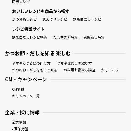
時短レシピ
おいしいレシピを商品から探す
かつお節レシピ
めんつゆレシピ
割烹白だしレシピ
レシピ特設サイト
割烹白だしレシピ特集
だし巻き卵特集
茶碗蒸し特集
かつお節・だしを知る 楽しむ
ヤマキかつお節の削り方
ヤマキ流だしの取り方
かつお節・だしをもっと知る
お料理お役立ち講座
だしコミュ
CM・キャンペーン
CM情報
キャンペーン一覧
企業・採用情報
企業情報
- 百年対話