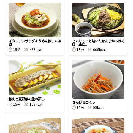
オンラインショップ
汁物レシピ
かつお節・だしをもっと知る
- ヤマキ かつお節プラス®
コミュニティサイト
時短レシピ
ヤマキ かつお節プラス®
Global
採用情報
旨さ、別格。だし屋の鍋
韓福善シリーズ
イタリアンサラダそうめん豚しゃぶ
じゅじゅっと焼いたぜんじかっぱそ
風
ば（山口..
おいしいレシピを商品から探す
かつお節・だしを楽しむ
15分
466kcal
15分
668kcal
- ジョブリターン制
かつお節レシピ
だしコミュ
めんつゆレシピ
豚肉と夏野菜の重ね蒸し
割烹白だしレシピ
きんぴらごぼう
15分
157kcal
サッと鍋®
楽チン鍋®
15分
95kcal
レシピ特設サイト