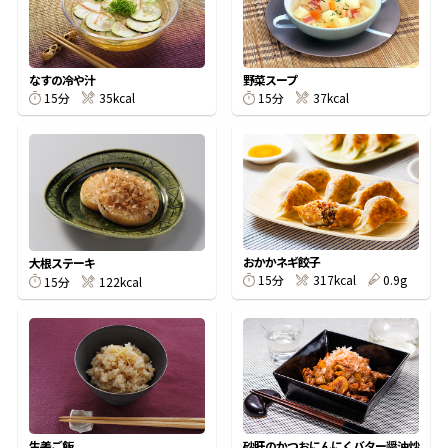
割烹白だしレシピ特集
なすの冷や汁
野菜スープ
だし巻き卵特集
15分
35kcal
15分
37kcal
楽チン屋®
ストレートつゆ
かつおだしが決め手！簡単茶碗蒸し
おかかネギ餃子
大根ステーキ
15分
317kcal
0.9g
15分
122kcal
新鮮一番
『氷熟®』
生姜ご飯
砂肝のかつおにんにくバター醤油炒