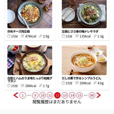
商品情報一覧
炒めチーズ肉豆腐
豆腐とささ身の梅ドレサラダ
おすすめサイト
15分
476kcal
2.9g
15分
135kcal
1.3g
新鮮一番
氷熟®︎
だしパック
白菜とハムのうま味たっぷり和風グ
だしの素で作るシンプルうどん
ラタン
15分
268kcal
4.0g
15分
288kcal
1.7g
…
…
1
9
10
11
12
13
14
15
86
閲覧履歴はまだありません