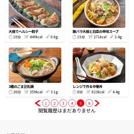
商品情報一覧
大根でヘルシー餃子
豚バラ大根と白菜の辛味スープ
10分
449kcal
0.6g
15分
271kcal
2.4g
おすすめサイト
新鮮一番
氷熟®︎
3種のごま豆乳鍋
レンジで作る中華丼
だしパック
20分
359kcal
3.1g
8分
823kcal
4.4g
1
2
3
4
5
6
閲覧履歴はまだありません