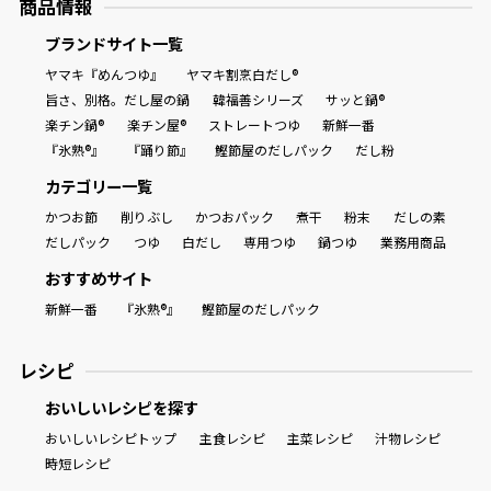
商品情報
ブランドサイト一覧
ヤマキ『めんつゆ』
ヤマキ割烹白だし®
旨さ、別格。だし屋の鍋
韓福善シリーズ
サッと鍋®
楽チン鍋®
楽チン屋®
ストレートつゆ
新鮮一番
『氷熟®』
『踊り節』
鰹節屋のだしパック
だし粉
カテゴリー一覧
かつお節
削りぶし
かつおパック
煮干
粉末
だしの素
だしパック
つゆ
白だし
専用つゆ
鍋つゆ
業務用商品
おすすめサイト
新鮮一番
『氷熟®』
鰹節屋のだしパック
レシピ
おいしいレシピを探す
おいしいレシピトップ
主食レシピ
主菜レシピ
汁物レシピ
時短レシピ