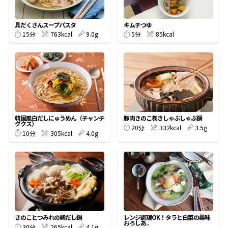
割烹白だしレシピ特集
具だくさんスープパスタ
キムチつゆ
15分
763kcal
9.0g
5分
85kcal
だし巻き卵特集
楽チン屋®
ストレートつゆ
かつおだしが決め手！簡単茶碗蒸し
韓国風白だしにゅうめん（チャンチ
豚肉きのこ巻きしゃぶしゃぶ鍋
グクス）
20分
332kcal
3.5g
10分
305kcal
4.0g
新鮮一番
『氷熟®』
きのことつみれの鶏だし鍋
レンジ調理OK！タラと白菜の薬味
おろしあ..
30分
265kcal
4.1g