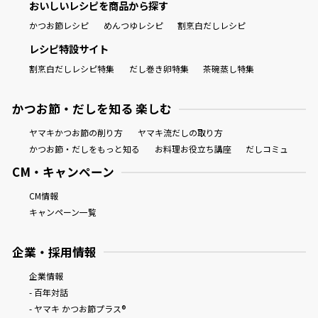
おいしいレシピを商品から探す
かつお節レシピ
めんつゆレシピ
割烹白だしレシピ
レシピ特設サイト
割烹白だしレシピ特集
だし巻き卵特集
茶碗蒸し特集
かつお節・だしを知る 楽しむ
ヤマキかつお節の削り方
ヤマキ流だしの取り方
かつお節・だしをもっと知る
お料理お役立ち講座
だしコミュ
CM・キャンペーン
CM情報
キャンペーン一覧
企業・採用情報
企業情報
- 百年対話
- ヤマキ かつお節プラス®