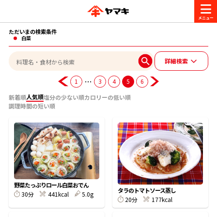
ただいまの検索条件
商品情報
白菜
詳細検索
レシピ
ブランド一覧
…
1
3
4
5
6
かつお節・だしを楽しむ
人気順
新着順
塩分の少ない順
カロリーの低い順
調理時間の短い順
おいしいレシピを探す
CM・キャンペーン
おいしいレシピトップ
かつお節・だしを知る
CM
企業・採用情報
主食レシピ
だしの取り方
ヤマキ『めんつゆ』
ヤマキ 割烹白だし
キャンペーン一覧
企業情報
お問い合わせ
野菜たっぷりロール白菜おでん
タラのトマトソース蒸し
主菜レシピ
かつお節の削り方
30分
441kcal
5.0g
20分
177kcal
- 百年対話
ヤマキお客様相談室