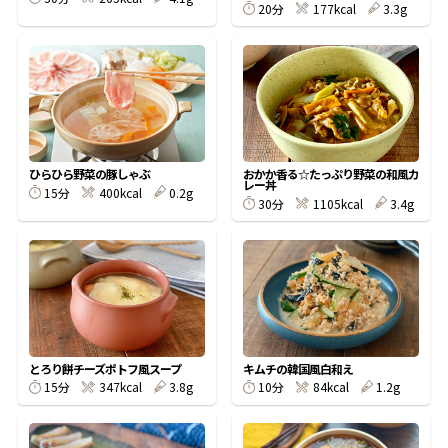
20分
177kcal
3.3g
鰹節屋の
『踊り節』
だしパック
ひらひら野菜の豚しゃぶ
おかか香る☆たっぷり野菜の和風カ
レー丼
15分
400kcal
0.2g
30分
1105kcal
3.4g
とろり餅チーズポトフ風スープ
キムチの韓国風白和え
だし粉
15分
347kcal
3.8g
10分
84kcal
1.2g