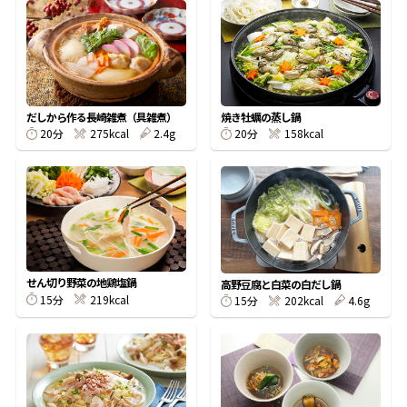
オンラインショップ
汁物レシピ
かつお節・だしをもっと知る
- ヤマキ かつお節プラス®
コミュニティサイト
時短レシピ
ヤマキ かつお節プラス®
Global
採用情報
旨さ、別格。だし屋の鍋
韓福善シリーズ
だしから作る長崎雑煮（具雑煮）
焼き牡蠣の蒸し鍋
20分
275kcal
2.4g
20分
158kcal
おいしいレシピを商品から探す
かつお節・だしを楽しむ
- ジョブリターン制
かつお節レシピ
だしコミュ
めんつゆレシピ
せん切り野菜の地鶏塩鍋
高野豆腐と白菜の白だし鍋
15分
219kcal
15分
202kcal
4.6g
割烹白だしレシピ
サッと鍋®
楽チン鍋®
レシピ特設サイト