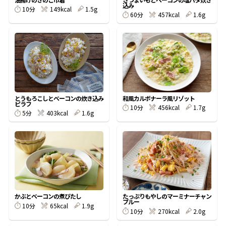
込み
10分
149kcal
1.5g
60分
457kcal
1.6g
鰹節屋の
『踊り節』
だしパック
とうもろこしとベーコンの炊き込み
和風カルボナーラ風リゾット
ピラフ
10分
456kcal
1.7g
5分
403kcal
1.6g
だし粉
かぶとベーコンの煮びたし
たっぷりもやしのマーミナーチャン
プルー
10分
65kcal
1.9g
10分
270kcal
2.0g