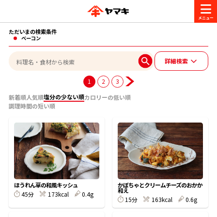
ただいまの検索条件
商品情報
ベーコン
詳細検索
レシピ
ブランド一覧
1
2
3
かつお節・だしを楽しむ
塩分の少ない順
新着順
人気順
カロリーの低い順
調理時間の短い順
おいしいレシピを探す
CM・キャンペーン
おいしいレシピトップ
かつお節・だしを知る
CM
企業・採用情報
主食レシピ
だしの取り方
ヤマキ『めんつゆ』
ヤマキ 割烹白だし
キャンペーン一覧
企業情報
お問い合わせ
ほうれん草の和風キッシュ
かぼちゃとクリームチーズのおかか
和え
主菜レシピ
かつお節の削り方
45分
173kcal
0.4g
15分
163kcal
0.6g
- 百年対話
ヤマキお客様相談室