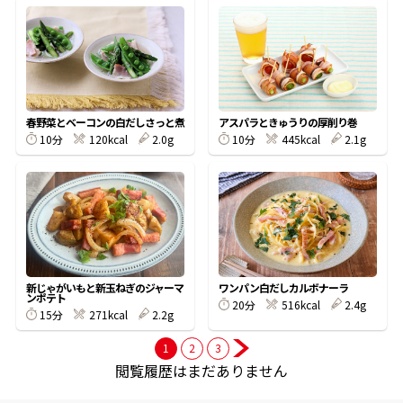
商品情報一覧
おすすめサイト
春野菜とベーコンの白だしさっと煮
アスパラときゅうりの厚削り巻
10分
120kcal
2.0g
10分
445kcal
2.1g
新鮮一番
氷熟®︎
だしパック
新じゃがいもと新玉ねぎのジャーマ
ワンパン白だしカルボナーラ
ンポテト
20分
516kcal
2.4g
15分
271kcal
2.2g
1
2
3
閲覧履歴はまだありません