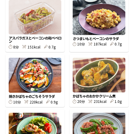
オンラインショップ
汁物レシピ
かつお節・だしをもっと知る
- ヤマキ かつお節プラス®
コミュニティサイト
時短レシピ
ヤマキ かつお節プラス®
Global
採用情報
アスパラガスとベーコンの和ペペロ
旨さ、別格。だし屋の鍋
韓福善シリーズ
さつまいもとベーコンのサラダ
ン
10分
187kcal
0.7g
8分
151kcal
0.7g
おいしいレシピを商品から探す
かつお節・だしを楽しむ
- ジョブリターン制
かつお節レシピ
だしコミュ
めんつゆレシピ
かぼちゃのおかかクリーム煮
焼きかぼちゃのごちそうサラダ
割烹白だしレシピ
20分
231kcal
1.0g
10分
220kcal
0.9g
サッと鍋®
楽チン鍋®
レシピ特設サイト