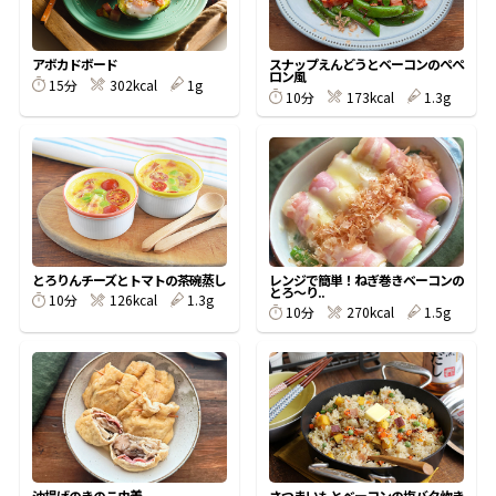
割烹白だしレシピ特集
アボカドボード
スナップえんどうとベーコンのぺぺ
ロン風
15分
302kcal
1g
10分
173kcal
1.3g
だし巻き卵特集
楽チン屋®
ストレートつゆ
かつおだしが決め手！簡単茶碗蒸し
とろりんチーズとトマトの茶碗蒸し
レンジで簡単！ねぎ巻きベーコンの
とろ〜り..
10分
126kcal
1.3g
10分
270kcal
1.5g
新鮮一番
『氷熟®』
油揚げのきのこ巾着
さつまいもとベーコンの塩バタ炊き