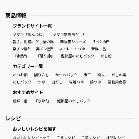
商品情報
ブランドサイト一覧
ヤマキ『めんつゆ』
ヤマキ割烹白だし®
旨さ、別格。だし屋の鍋
韓福善シリーズ
サッと鍋®
楽チン鍋®
楽チン屋®
ストレートつゆ
新鮮一番
『氷熟®』
『踊り節』
鰹節屋のだしパック
だし粉
カテゴリー一覧
かつお節
削りぶし
かつおパック
煮干
粉末
だしの素
だしパック
つゆ
白だし
専用つゆ
鍋つゆ
業務用商品
おすすめサイト
新鮮一番
『氷熟®』
鰹節屋のだしパック
レシピ
おいしいレシピを探す
おいしいレシピトップ
主食レシピ
主菜レシピ
汁物レシピ