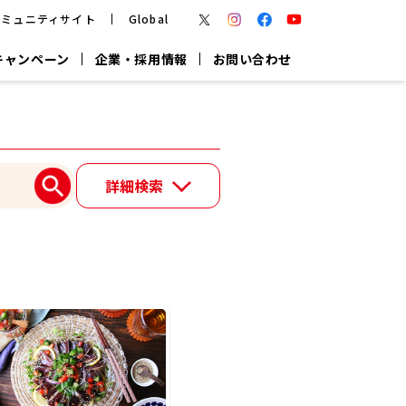
コミュニティサイト
Global
キャンペーン
企業・採用情報
お問い合わせ
報
かつお節・だしを楽しむ
楽チン鍋®
楽チン屋®
詳細検索
つゆ
ヤマキの
割烹白だし
だし粉
報
一覧はこちら
リターン制
し
専用調味料
鍋つゆ
業務用商品