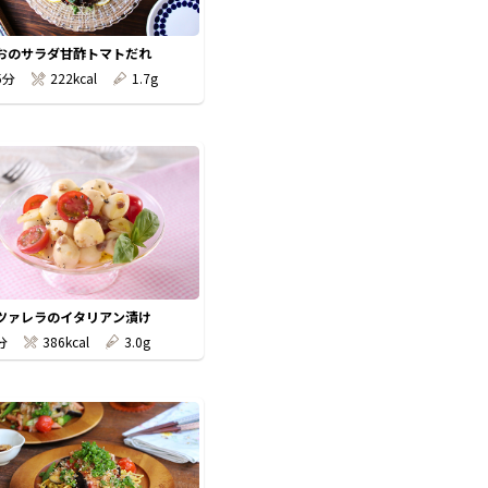
おのサラダ甘酢トマトだれ
5分
222kcal
1.7g
ツァレラのイタリアン漬け
分
386kcal
3.0g