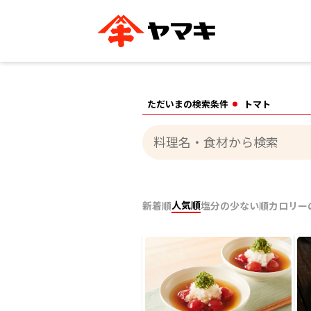
ブランドサイト別
かつお節・だしを知る
おいしいレシピを探す
企業情報
おいしいレシピTO
ただいまの検索条件
トマト
ヤマキ
ヤマキ
『めんつゆ』
割烹白だし®
主食レシピ
汁物レシピ
ストレート
新鮮一番
つゆ
レシピ特設サイト
ヤマキかつお節の削り方
ヤマキ
企業情報
人気順
新着順
塩分の少ない順
カロリー
カテゴリー別
削りぶし
かつおパック
かつお節