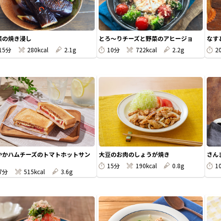
菜の焼き浸し
とろ～りチーズと野菜のアヒージョ
なす
15分
280kcal
2.1g
10分
722kcal
2.2g
2
かかハムチーズのトマトホットサン
大豆のお肉のしょうが焼き
さん
15分
190kcal
0.8g
1
7分
515kcal
3.6g