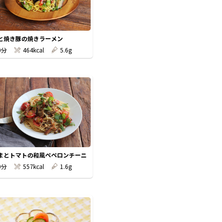
と焼き豚の焼きラーメン
0分
464kcal
5.6g
まとトマトの和風ペペロンチーニ
0分
557kcal
1.6g