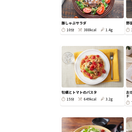
豚しゃぶサラダ
野
10分
388kcal
1.4g
牡蠣とトマトのパスタ
お
ド
15分
649kcal
3.2g