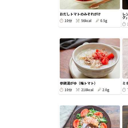
おだしトマトのみぞれがけ
レ
グ
10分
56kcal
0.5g
参鶏湯がゆ（梅トマト）
ミ
10分
218kcal
2.0g