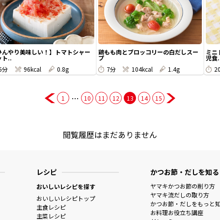
ひんやり美味しい！】トマトシャー
鶏もも肉とブロッコリーの白だしスー
ミニ
ト..
プ
児食.
5分
96kcal
0.8g
7分
104kcal
1.4g
2
…
1
10
11
12
13
14
15
閲覧履歴はまだありません
レシピ
かつお節・だしを知る
ヤマキかつお節の削り方
おいしいレシピを探す
ヤマキ流だしの取り方
おいしいレシピトップ
かつお節・だしをもっと
主食レシピ
お料理お役立ち講座
主菜レシピ