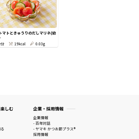
トマトときゅうりのだしマリネ(幼
.
0分
19kcal
0.03g
 楽しむ
企業・採用情報
企業情報
- 百年対話
知る
- ヤマキ かつお節プラス®
採用情報