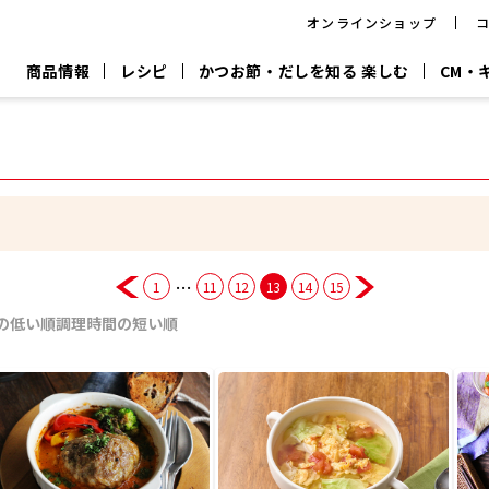
オンラインショップ
商品情報
レシピ
かつお節・だしを知る 楽しむ
CM・
CM
おいしいレシピを商品から探す
キャンペーン
採用情
P
旨さ、別格。
韓福善シリーズ
サッと鍋®
だし屋の鍋
主菜レシピ
百年対話
時短レシピ
ヤマキの削り節
ヤマキのめん
鰹節屋の
『氷熟®』
『踊り節』
だしパック
流だしの取り方
…
1
11
12
13
14
15
ヤマキ かつお節プラス®
CM情報
キャンペーン一覧
採用情
の低い順
調理時間の短い順
ジョブ
煮干
粉末
だしパック
つゆ
白だ
だしの素