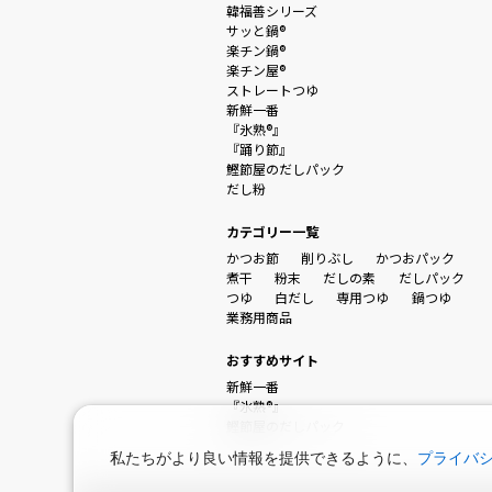
韓福善シリーズ
サッと鍋®
楽チン鍋®
楽チン屋®
ストレートつゆ
新鮮一番
『氷熟®』
『踊り節』
鰹節屋のだしパック
だし粉
カテゴリー一覧
かつお節
削りぶし
かつおパック
煮干
粉末
だしの素
だしパック
つゆ
白だし
専用つゆ
鍋つゆ
業務用商品
おすすめサイト
新鮮一番
『氷熟®』
鰹節屋のだしパック
私たちがより良い情報を提供できるように、
プライバ