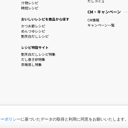
だしコミュ
汁物レシピ
時短レシピ
CM・キャンペーン
おいしいレシピを商品から探す
CM情報
キャンペーン一覧
かつお節レシピ
めんつゆレシピ
割烹白だしレシピ
レシピ特設サイト
割烹白だしレシピ特集
だし巻き卵特集
茶碗蒸し特集
シーポリシー
に基づいたデータの取得と利用に同意をお願いいたします