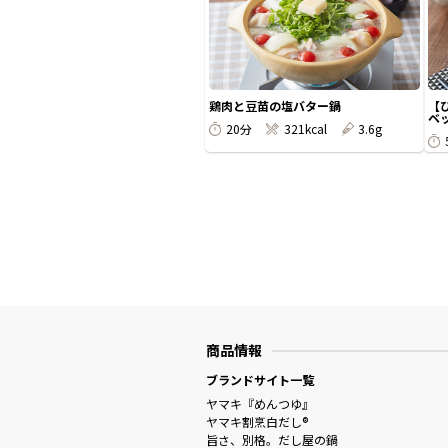
鶏肉と豆苗の塩バター鍋
【
ベッ
20分
321kcal
3.6g
商品情報
ブランドサイト一覧
ヤマキ『めんつゆ』
ヤマキ割烹白だし®
旨さ、別格。だし屋の鍋