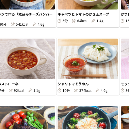
ンジで作る「煮込みチーズハンバー
キャベツとトマトのかき玉スープ
かつ
」
5分
64kcal
1.4g
1
30分
541kcal
4.6g
ネストローネ
シャリトマそうめん
モッ
7分
92kcal
1.1g
10分
374kcal
4.0g
3