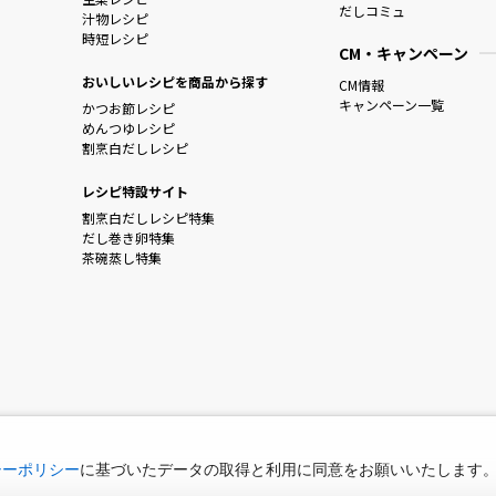
だしコミュ
汁物レシピ
時短レシピ
CM・キャンペーン
おいしいレシピを商品から探す
CM情報
キャンペーン一覧
かつお節レシピ
めんつゆレシピ
割烹白だしレシピ
レシピ特設サイト
割烹白だしレシピ特集
だし巻き卵特集
茶碗蒸し特集
シーポリシー
に基づいたデータの取得と利用に同意をお願いいたします