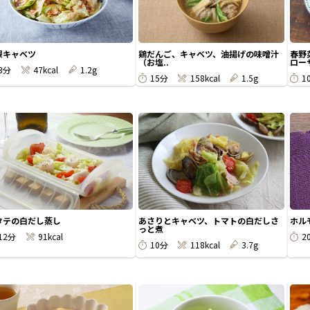
限キャベツ
鶏だんご、キャベツ、油揚げの味噌汁
春野
（お塩..
ローサ
3分
47kcal
1.2g
15分
158kcal
1.5g
1
タテの白だし蒸し
あさりとキャベツ、トマトの白だしさ
ホル
っと煮
12分
91kcal
2
10分
118kcal
3.7g