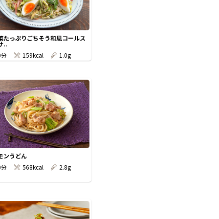
菜たっぷりごちそう和風コールス
..
0分
159kcal
1.0g
モンうどん
0分
568kcal
2.8g