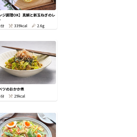
ンジ調理OK】真鯛と新玉ねぎのレ
.
5分
339kcal
2.6g
ベツのおかか煮
5分
29kcal