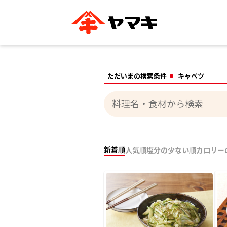
ブランドサイト別
かつお節・だしを知る
おいしいレシピを探す
企業情報
おいしいレシピTO
ただいまの検索条件
キャベツ
ヤマキ
ヤマキ
『めんつゆ』
割烹白だし®
主食レシピ
汁物レシピ
ストレート
新鮮一番
つゆ
レシピ特設サイト
ヤマキかつお節の削り方
ヤマキ
企業情報
新着順
人気順
塩分の少ない順
カロリー
カテゴリー別
削りぶし
かつおパック
かつお節