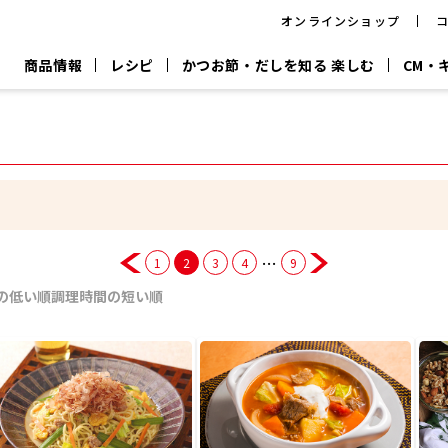
オンラインショップ
商品情報
レシピ
かつお節・だしを知る 楽しむ
CM・
CM
おいしいレシピを商品から探す
キャンペーン
採用情
P
旨さ、別格。
韓福善シリーズ
サッと鍋®
だし屋の鍋
主菜レシピ
百年対話
時短レシピ
ヤマキの削り節
ヤマキのめん
鰹節屋の
『氷熟®』
『踊り節』
だしパック
流だしの取り方
…
1
2
3
4
9
ヤマキ かつお節プラス®
CM情報
キャンペーン一覧
採用情
の低い順
調理時間の短い順
ジョブ
煮干
粉末
だしパック
つゆ
白だ
だしの素