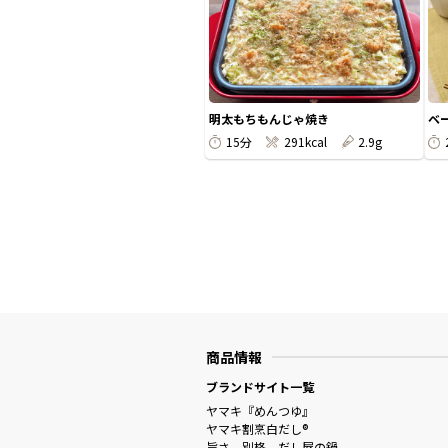
明太もちもんじゃ焼き
ベ
15分
291kcal
2.9g
商品情報
ブランドサイト一覧
ヤマキ『めんつゆ』
ヤマキ割烹白だし®
旨さ、別格。だし屋の鍋