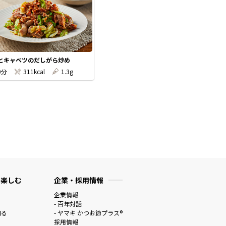
とキャベツのだしがら炒め
0分
311kcal
1.3g
 楽しむ
企業・採用情報
企業情報
- 百年対話
知る
- ヤマキ かつお節プラス®
採用情報