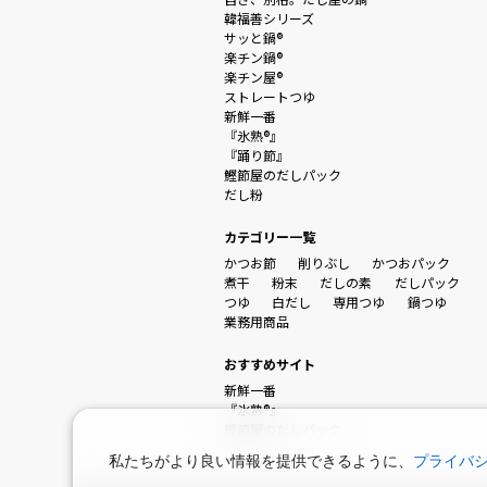
韓福善シリーズ
サッと鍋®
楽チン鍋®
楽チン屋®
ストレートつゆ
新鮮一番
『氷熟®』
『踊り節』
鰹節屋のだしパック
だし粉
カテゴリー一覧
かつお節
削りぶし
かつおパック
煮干
粉末
だしの素
だしパック
つゆ
白だし
専用つゆ
鍋つゆ
業務用商品
おすすめサイト
新鮮一番
『氷熟®』
鰹節屋のだしパック
私たちがより良い情報を提供できるように、
プライバ