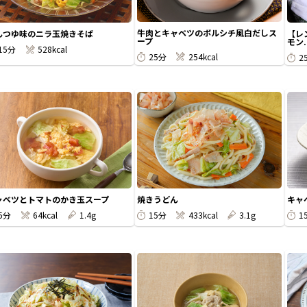
牛肉とキャベツのボルシチ風白だしス
んつゆ味のニラ玉焼きそば
【レ
ープ
モン.
15分
528kcal
25分
254kcal
2
ャベツとトマトのかき玉スープ
焼きうどん
キャ
5分
64kcal
1.4g
15分
433kcal
3.1g
1