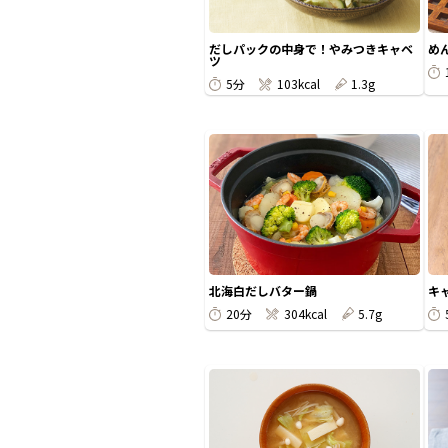
だしパックの中身で！やみつきキャベ
め
ツ
5分
103kcal
1.3g
北海白だしバター鍋
キ
20分
304kcal
5.7g