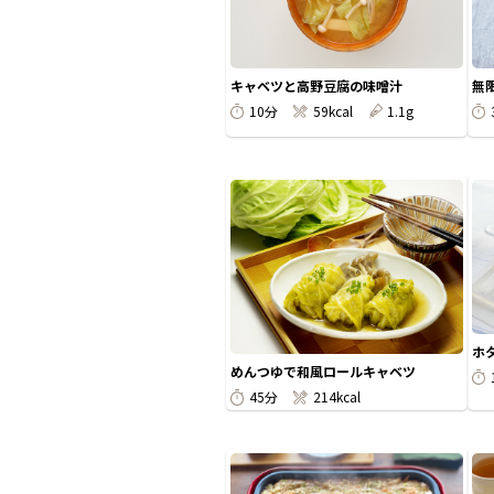
キャベツと高野豆腐の味噌汁
無
10分
59kcal
1.1g
ホ
めんつゆで和風ロールキャベツ
45分
214kcal