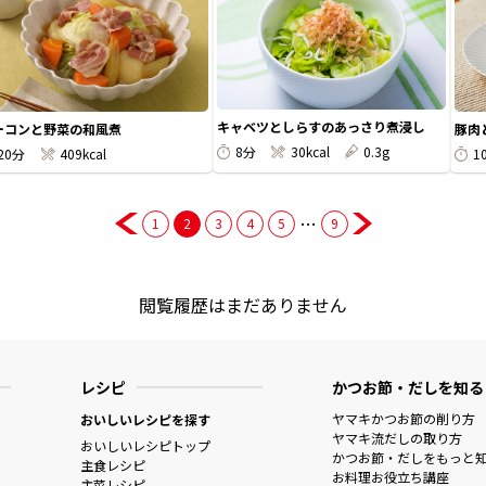
キャベツとしらすのあっさり煮浸し
ーコンと野菜の和風煮
豚肉
8分
30kcal
0.3g
20分
409kcal
1
…
1
2
3
4
5
9
閲覧履歴はまだありません
レシピ
かつお節・だしを知る
ヤマキかつお節の削り方
おいしいレシピを探す
ヤマキ流だしの取り方
おいしいレシピトップ
かつお節・だしをもっと
主食レシピ
お料理お役立ち講座
主菜レシピ