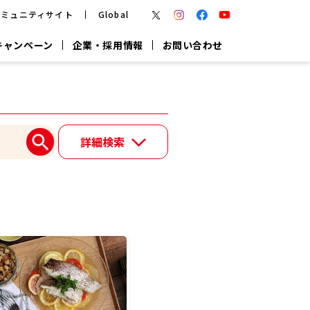
コミュニティサイト
Global
キャンペーン
企業・採用情報
お問い合わせ
報
かつお節・だしを楽しむ
楽チン鍋®
楽チン屋®
詳細検索
つゆ
ヤマキの
割烹白だし
だし粉
報
一覧はこちら
リターン制
し
専用調味料
鍋つゆ
業務用商品