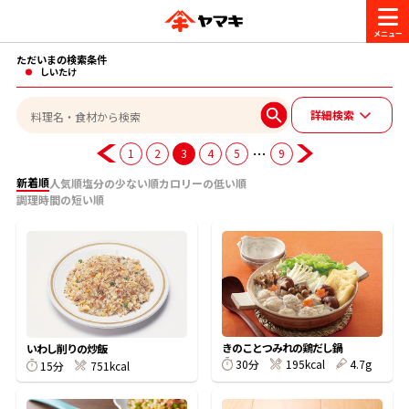
ただいまの検索条件
商品情報
しいたけ
詳細検索
レシピ
ブランド一覧
…
1
2
3
4
5
9
かつお節・だしを楽しむ
新着順
人気順
塩分の少ない順
カロリーの低い順
調理時間の短い順
おいしいレシピを探す
CM・キャンペーン
おいしいレシピトップ
かつお節・だしを知る
CM
企業・採用情報
主食レシピ
だしの取り方
ヤマキ『めんつゆ』
ヤマキ 割烹白だし
キャンペーン一覧
企業情報
きのことつみれの鶏だし鍋
お問い合わせ
いわし削りの炒飯
30分
195kcal
4.7g
主菜レシピ
かつお節の削り方
15分
751kcal
- 百年対話
ヤマキお客様相談室