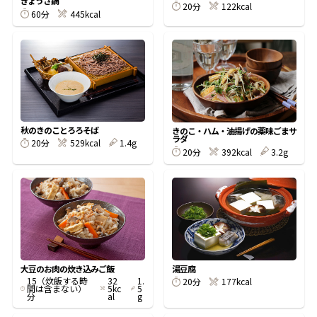
ぎょうざ鍋
20分
122kcal
60分
445kcal
鰹節屋の
『踊り節』
だしパック
秋のきのことろろそば
きのこ・ハム・油揚げの薬味ごまサ
ラダ
20分
529kcal
1.4g
20分
392kcal
3.2g
だし粉
大豆のお肉の炊き込みご飯
湯豆腐
15（炊飯する時
32
1.
20分
177kcal
間は含まない）
5kc
5
分
al
g