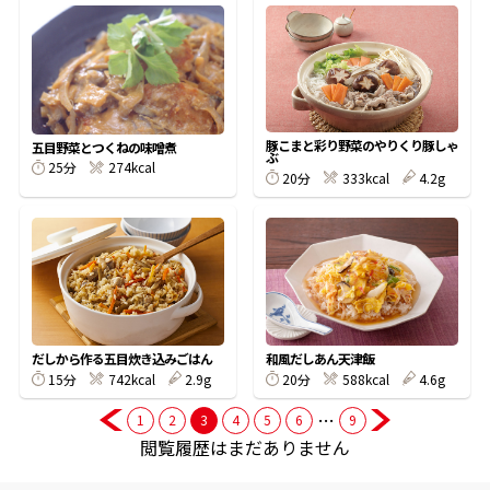
商品情報一覧
おすすめサイト
豚こまと彩り野菜のやりくり豚しゃ
五目野菜とつくねの味噌煮
ぶ
25分
274kcal
20分
333kcal
4.2g
新鮮一番
氷熟®︎
だしパック
だしから作る五目炊き込みごはん
和風だしあん天津飯
15分
742kcal
2.9g
20分
588kcal
4.6g
…
1
2
3
4
5
6
9
閲覧履歴はまだありません