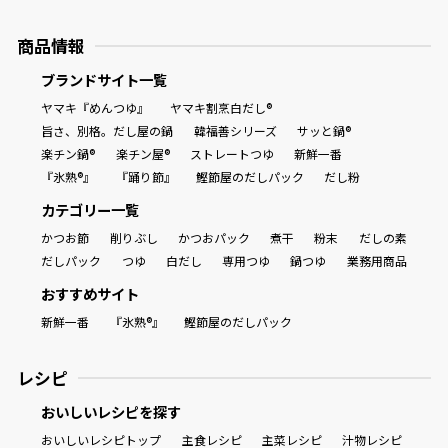
商品情報
ブランドサイト一覧
ヤマキ『めんつゆ』
ヤマキ割烹白だし®
旨さ、別格。だし屋の鍋
韓福善シリーズ
サッと鍋®
楽チン鍋®
楽チン屋®
ストレートつゆ
新鮮一番
『氷熟®』
『踊り節』
鰹節屋のだしパック
だし粉
カテゴリー一覧
かつお節
削りぶし
かつおパック
煮干
粉末
だしの素
だしパック
つゆ
白だし
専用つゆ
鍋つゆ
業務用商品
おすすめサイト
新鮮一番
『氷熟®』
鰹節屋のだしパック
レシピ
おいしいレシピを探す
おいしいレシピトップ
主食レシピ
主菜レシピ
汁物レシピ