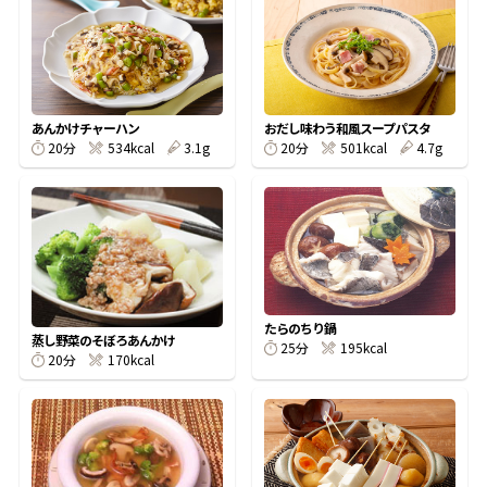
オンラインショップ
汁物レシピ
かつお節・だしをもっと知る
- ヤマキ かつお節プラス®
コミュニティサイト
時短レシピ
ヤマキ かつお節プラス®
Global
採用情報
あんかけチャーハン
おだし味わう和風スープパスタ
旨さ、別格。だし屋の鍋
韓福善シリーズ
20分
534kcal
3.1g
20分
501kcal
4.7g
おいしいレシピを商品から探す
かつお節・だしを楽しむ
- ジョブリターン制
かつお節レシピ
だしコミュ
めんつゆレシピ
たらのちり鍋
蒸し野菜のそぼろあんかけ
25分
195kcal
20分
170kcal
割烹白だしレシピ
サッと鍋®
楽チン鍋®
レシピ特設サイト