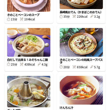
割烹白だしレシピ特集
長崎風おでん（かまぼこのおでん）
きのことベーコンのスープ
35分
226kcal
3.2g
15分
104kcal
だし巻き卵特集
楽チン屋®
ストレートつゆ
かつおだしが決め手！簡単茶碗蒸し
白だしで出来る！みそちゃんこ鍋
きのことベーコンの和風スープパス
タ
25分
438kcal
4.3g
20分
658kcal
5.7g
新鮮一番
『氷熟®』
けんちん汁