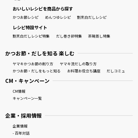
おいしいレシピを商品から探す
かつお節レシピ
めんつゆレシピ
割烹白だしレシピ
レシピ特設サイト
割烹白だしレシピ特集
だし巻き卵特集
茶碗蒸し特集
かつお節・だしを知る 楽しむ
ヤマキかつお節の削り方
ヤマキ流だしの取り方
かつお節・だしをもっと知る
お料理お役立ち講座
だしコミュ
CM・キャンペーン
CM情報
キャンペーン一覧
企業・採用情報
企業情報
- 百年対話