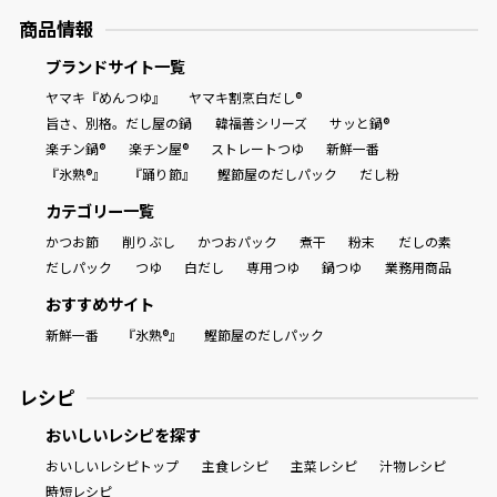
商品情報
ブランドサイト一覧
ヤマキ『めんつゆ』
ヤマキ割烹白だし®
旨さ、別格。だし屋の鍋
韓福善シリーズ
サッと鍋®
楽チン鍋®
楽チン屋®
ストレートつゆ
新鮮一番
『氷熟®』
『踊り節』
鰹節屋のだしパック
だし粉
カテゴリー一覧
かつお節
削りぶし
かつおパック
煮干
粉末
だしの素
だしパック
つゆ
白だし
専用つゆ
鍋つゆ
業務用商品
おすすめサイト
新鮮一番
『氷熟®』
鰹節屋のだしパック
レシピ
おいしいレシピを探す
おいしいレシピトップ
主食レシピ
主菜レシピ
汁物レシピ
時短レシピ