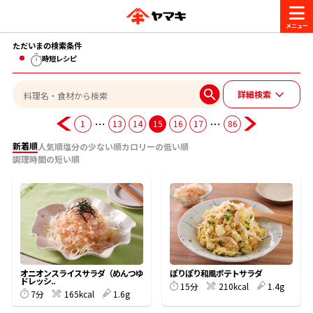
ただいまの検索条件
商品情報
時短レシピ
詳細検索
レシピ
ブランド一覧
…
…
1
13
14
15
16
17
86
かつお節・だしを楽しむ
新着順
人気順
塩分の少ない順
カロリーの低い順
おいしいレシピを探す
調理時間の短い順
CM・キャンペーン
おいしいレシピトップ
かつお節・だしを知る
CM
企業・採用情報
主食レシピ
だしの取り方
ヤマキ『めんつゆ』
ヤマキ 割烹白だし
キャンペーン一覧
企業情報
お問い合わせ
オニオンスライスサラダ（めんつゆ
ぽりぽり和風ポテトサラダ
主菜レシピ
かつお節の削り方
ドレッシ..
15分
210kcal
1.4g
7分
165kcal
1.6g
- 百年対話
ヤマキお客様相談室