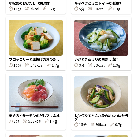
小松菜のおひたし（幼児食）
キャベツとミニトマトの浅漬け
10分
7kcal
0.2g
5分
60kcal
1.3g
鰹節屋の
『踊り節』
だしパック
ブロッコリーと厚揚げのおひたし
いかときゅうりの白だし漬け
10分
143kcal
1.7g
3分
53kcal
1.3g
だし粉
まぐろとサーモンのだしマリネ丼
レンジなすとささ身のめんつゆサラ
ダ
3分
513kcal
1.4g
15分
96kcal
0.7g