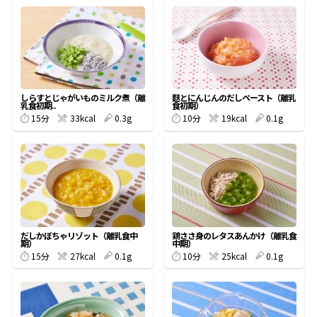
オンラインショップ
汁物レシピ
かつお節・だしをもっと知る
- ヤマキ かつお節プラス®
コミュニティサイト
時短レシピ
ヤマキ かつお節プラス®
Global
採用情報
旨さ、別格。だし屋の鍋
韓福善シリーズ
しらすとじゃがいものミルク煮（離
麩とにんじんのだしペースト（離乳
乳食初期..
食初期）
おいしいレシピを商品から探す
かつお節・だしを楽しむ
15分
33kcal
0.3g
10分
19kcal
0.1g
- ジョブリターン制
かつお節レシピ
だしコミュ
めんつゆレシピ
だしかぼちゃリゾット（離乳食中
鶏ささ身のレタスあんかけ（離乳食
割烹白だしレシピ
期）
中期）
サッと鍋®
楽チン鍋®
15分
27kcal
0.1g
10分
25kcal
0.1g
レシピ特設サイト