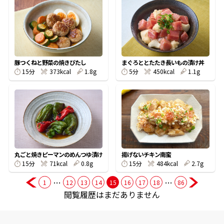
商品情報一覧
おすすめサイト
豚つくねと野菜の焼きびたし
まぐろととたたき長いもの漬け丼
15分
373kcal
1.8g
5分
450kcal
1.1g
新鮮一番
氷熟®︎
だしパック
丸ごと焼きピーマンのめんつゆ漬け
揚げないチキン南蛮
15分
71kcal
0.8g
15分
484kcal
2.7g
…
…
1
12
13
14
15
16
17
18
86
閲覧履歴はまだありません