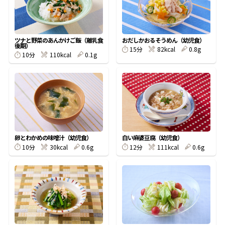
割烹白だしレシピ特集
ツナと野菜のあんかけご飯（離乳食
おだしかおるそうめん（幼児食）
後期）
だし巻き卵特集
15分
82kcal
0.8g
10分
110kcal
0.1g
楽チン屋®
ストレートつゆ
かつおだしが決め手！簡単茶碗蒸し
卵とわかめの味噌汁（幼児食）
白い麻婆豆腐（幼児食）
10分
30kcal
0.6g
12分
111kcal
0.6g
新鮮一番
『氷熟®』