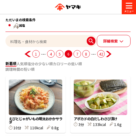
ただいまの検索条件
商品情報
減塩
詳細検索
レシピ
ブランド一覧
…
…
1
4
5
6
7
8
42
かつお節・だしを楽しむ
新着順
人気順
塩分の少ない順
カロリーの低い順
おいしいレシピを探す
調理時間の短い順
CM・キャンペーン
おいしいレシピトップ
かつお節・だしを知る
CM
企業・採用情報
主食レシピ
だしの取り方
ヤマキ『めんつゆ』
ヤマキ 割烹白だし
キャンペーン一覧
企業情報
お問い合わせ
えびとじゃがいもの明太おかかサラ
アボカドの白だしわさび漬け
主菜レシピ
かつお節の削り方
ダ
3分
133kcal
1.6g
10分
110kcal
0.8g
- 百年対話
ヤマキお客様相談室