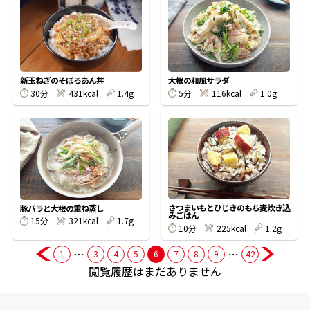
商品情報一覧
大根の和風サラダ
新玉ねぎのそぼろあん丼
おすすめサイト
5分
116kcal
1.0g
30分
431kcal
1.4g
新鮮一番
氷熟®︎
さつまいもとひじきのもち麦炊き込
豚バラと大根の重ね蒸し
だしパック
みごはん
15分
321kcal
1.7g
10分
225kcal
1.2g
…
…
1
3
4
5
6
7
8
9
42
閲覧履歴はまだありません