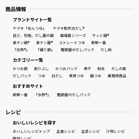
商品情報
ブランドサイト一覧
ヤマキ『めんつゆ』
ヤマキ割烹白だし®
旨さ、別格。だし屋の鍋
韓福善シリーズ
サッと鍋®
楽チン鍋®
楽チン屋®
ストレートつゆ
新鮮一番
『氷熟®』
『踊り節』
鰹節屋のだしパック
だし粉
カテゴリー一覧
かつお節
削りぶし
かつおパック
煮干
粉末
だしの素
だしパック
つゆ
白だし
専用つゆ
鍋つゆ
業務用商品
おすすめサイト
新鮮一番
『氷熟®』
鰹節屋のだしパック
レシピ
おいしいレシピを探す
おいしいレシピトップ
主食レシピ
主菜レシピ
汁物レシピ
時短レシピ