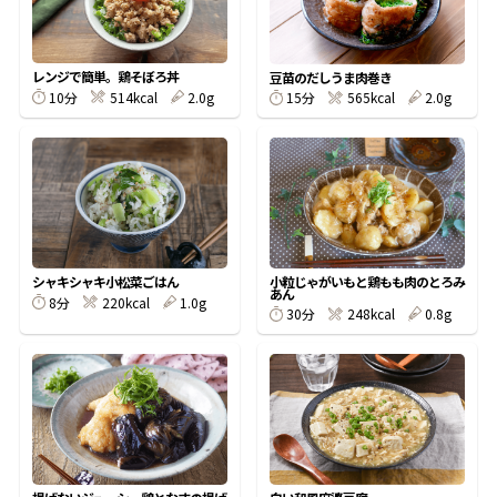
割烹白だしレシピ特集
レンジで簡単。鶏そぼろ丼
豆苗のだしうま肉巻き
10分
514kcal
2.0g
15分
565kcal
2.0g
だし巻き卵特集
楽チン屋®
ストレートつゆ
かつおだしが決め手！簡単茶碗蒸し
小粒じゃがいもと鶏もも肉のとろみ
シャキシャキ小松菜ごはん
あん
8分
220kcal
1.0g
30分
248kcal
0.8g
新鮮一番
『氷熟®』