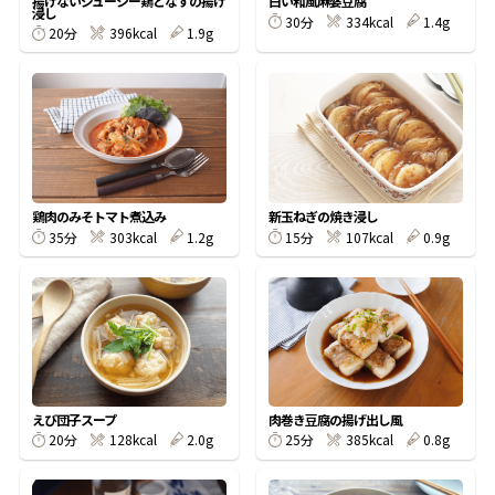
揚げないジューシー鶏となすの揚げ
白い和風麻婆豆腐
浸し
30分
334kcal
1.4g
20分
396kcal
1.9g
鰹節屋の
『踊り節』
だしパック
鶏肉のみそトマト煮込み
新玉ねぎの焼き浸し
35分
303kcal
1.2g
15分
107kcal
0.9g
だし粉
えび団子スープ
肉巻き豆腐の揚げ出し風
20分
128kcal
2.0g
25分
385kcal
0.8g