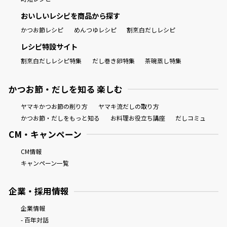
おいしいレシピを商品から探す
かつお節レシピ
めんつゆレシピ
割烹白だしレシピ
レシピ特設サイト
割烹白だしレシピ特集
だし巻き卵特集
茶碗蒸し特集
かつお節・だしを知る 楽しむ
ヤマキかつお節の削り方
ヤマキ流だしの取り方
かつお節・だしをもっと知る
お料理お役立ち講座
だしコミュ
CM・キャンペーン
CM情報
キャンペーン一覧
企業・採用情報
企業情報
- 百年対話