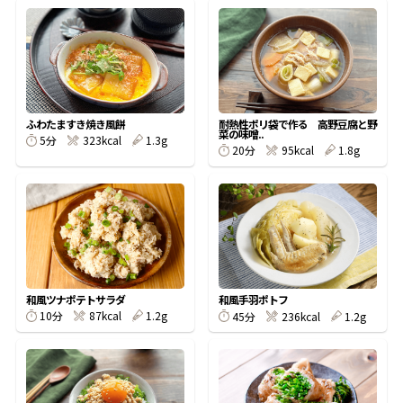
オンラインショップ
汁物レシピ
かつお節・だしをもっと知る
- ヤマキ かつお節プラス®
コミュニティサイト
時短レシピ
ヤマキ かつお節プラス®
Global
採用情報
旨さ、別格。だし屋の鍋
韓福善シリーズ
ふわたますき焼き風餅
耐熱性ポリ袋で作る 高野豆腐と野
菜の味噌..
5分
323kcal
1.3g
おいしいレシピを商品から探す
かつお節・だしを楽しむ
20分
95kcal
1.8g
- ジョブリターン制
かつお節レシピ
だしコミュ
めんつゆレシピ
和風ツナポテトサラダ
和風手羽ポトフ
割烹白だしレシピ
10分
87kcal
1.2g
45分
236kcal
1.2g
サッと鍋®
楽チン鍋®
レシピ特設サイト