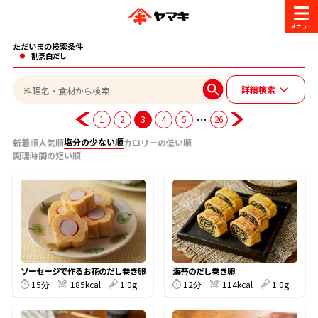
ただいまの検索条件
商品情報
割烹白だし
詳細検索
レシピ
ブランド一覧
…
1
2
3
4
5
26
かつお節・だしを楽しむ
塩分の少ない順
新着順
人気順
カロリーの低い順
調理時間の短い順
おいしいレシピを探す
CM・キャンペーン
おいしいレシピトップ
かつお節・だしを知る
CM
企業・採用情報
主食レシピ
だしの取り方
ヤマキ『めんつゆ』
ヤマキ 割烹白だし
キャンペーン一覧
企業情報
お問い合わせ
ソーセージで作るお花のだし巻き卵
海苔のだし巻き卵
主菜レシピ
かつお節の削り方
15分
185kcal
1.0g
12分
114kcal
1.0g
- 百年対話
ヤマキお客様相談室