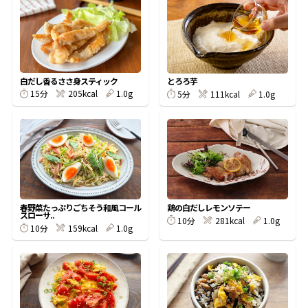
オンラインショップ
汁物レシピ
かつお節・だしをもっと知る
- ヤマキ かつお節プラス®
コミュニティサイト
時短レシピ
ヤマキ かつお節プラス®
Global
採用情報
白だし香るささ身スティック
とろろ芋
旨さ、別格。だし屋の鍋
韓福善シリーズ
15分
205kcal
1.0g
5分
111kcal
1.0g
おいしいレシピを商品から探す
かつお節・だしを楽しむ
- ジョブリターン制
かつお節レシピ
だしコミュ
めんつゆレシピ
春野菜たっぷりごちそう和風コール
鶏の白だしレモンソテー
スローサ..
10分
281kcal
1.0g
10分
159kcal
1.0g
割烹白だしレシピ
サッと鍋®
楽チン鍋®
レシピ特設サイト