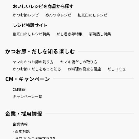
おいしいレシピを商品から探す
かつお節レシピ
めんつゆレシピ
割烹白だしレシピ
レシピ特設サイト
割烹白だしレシピ特集
だし巻き卵特集
茶碗蒸し特集
かつお節・だしを知る 楽しむ
ヤマキかつお節の削り方
ヤマキ流だしの取り方
かつお節・だしをもっと知る
お料理お役立ち講座
だしコミュ
CM・キャンペーン
CM情報
キャンペーン一覧
企業・採用情報
企業情報
- 百年対話
- ヤマキ かつお節プラス®