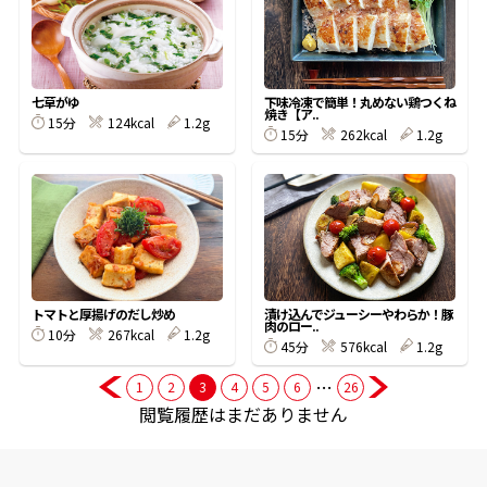
商品情報一覧
七草がゆ
下味冷凍で簡単！丸めない鶏つくね
焼き【ア..
15分
124kcal
1.2g
おすすめサイト
15分
262kcal
1.2g
新鮮一番
氷熟®︎
トマトと厚揚げのだし炒め
漬け込んでジューシーやわらか！豚
肉のロー..
だしパック
10分
267kcal
1.2g
45分
576kcal
1.2g
…
1
2
3
4
5
6
26
閲覧履歴はまだありません