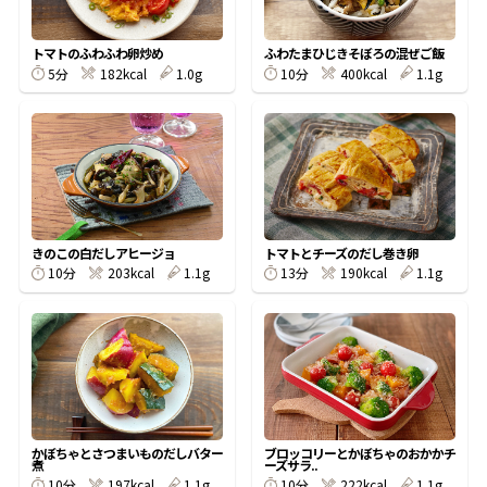
割烹白だしレシピ特集
トマトのふわふわ卵炒め
ふわたまひじきそぼろの混ぜご飯
5分
182kcal
1.0g
10分
400kcal
1.1g
だし巻き卵特集
楽チン屋®
ストレートつゆ
かつおだしが決め手！簡単茶碗蒸し
きのこの白だしアヒージョ
トマトとチーズのだし巻き卵
10分
203kcal
1.1g
13分
190kcal
1.1g
新鮮一番
『氷熟®』
かぼちゃとさつまいものだしバター
ブロッコリーとかぼちゃのおかかチ
煮
ーズサラ..
10分
197kcal
1.1g
10分
222kcal
1.1g