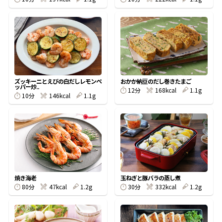
鰹節屋の
『踊り節』
だしパック
ズッキーニとえびの白だしレモンペ
おかか納豆のだし巻きたまご
ッパー炒..
12分
168kcal
1.1g
10分
146kcal
1.1g
焼き海老
玉ねぎと豚バラの蒸し煮
だし粉
80分
47kcal
1.2g
30分
332kcal
1.2g