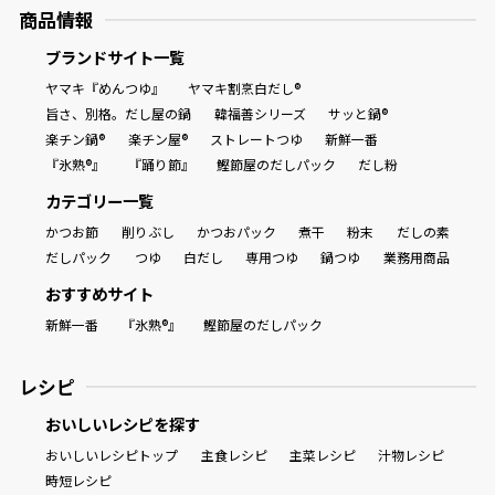
商品情報
ブランドサイト一覧
ヤマキ『めんつゆ』
ヤマキ割烹白だし®
旨さ、別格。だし屋の鍋
韓福善シリーズ
サッと鍋®
楽チン鍋®
楽チン屋®
ストレートつゆ
新鮮一番
『氷熟®』
『踊り節』
鰹節屋のだしパック
だし粉
カテゴリー一覧
かつお節
削りぶし
かつおパック
煮干
粉末
だしの素
だしパック
つゆ
白だし
専用つゆ
鍋つゆ
業務用商品
おすすめサイト
新鮮一番
『氷熟®』
鰹節屋のだしパック
レシピ
おいしいレシピを探す
おいしいレシピトップ
主食レシピ
主菜レシピ
汁物レシピ
時短レシピ