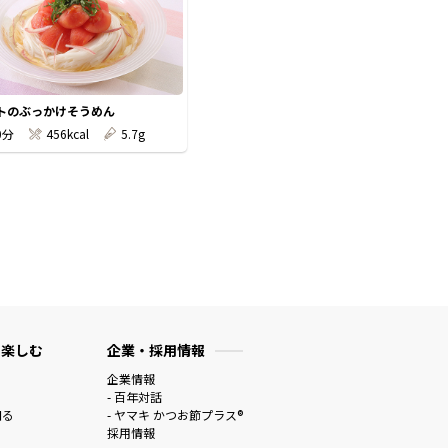
トのぶっかけそうめん
0分
456kcal
5.7g
 楽しむ
企業・採用情報
企業情報
- 百年対話
知る
- ヤマキ かつお節プラス®
採用情報