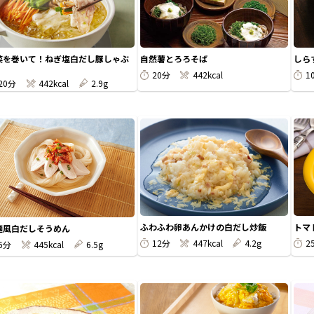
菜を巻いて！ねぎ塩白だし豚しゃぶ
自然薯とろろそば
しら
20分
442kcal
1
20分
442kcal
2.9g
ふわふわ卵あんかけの白だし炒飯
トマ
麺風白だしそうめん
12分
447kcal
4.2g
2
6分
445kcal
6.5g