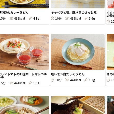
野豆腐のカレーうどん
キャベツと筍、豚バラのさっと煮
ホク
の炊き
15分
438kcal
4.1g
10分
439kcal
1.6g
1
だし×トマトの新提案！トマトつゆ
塩レモン白だしそうめん
きの
め..
10分
441kcal
6.2g
1
15分
441kcal
1.5g