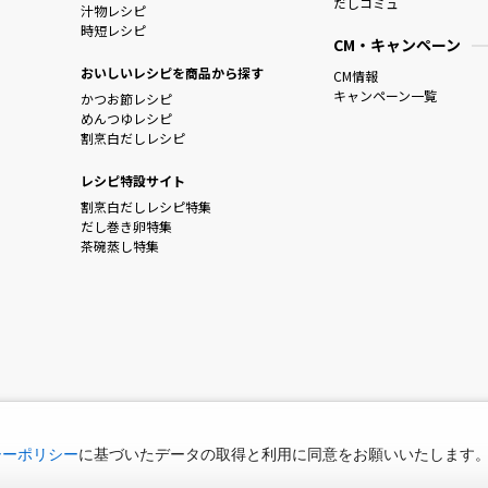
だしコミュ
汁物レシピ
時短レシピ
CM・キャンペーン
おいしいレシピを商品から探す
CM情報
キャンペーン一覧
かつお節レシピ
めんつゆレシピ
割烹白だしレシピ
レシピ特設サイト
割烹白だしレシピ特集
だし巻き卵特集
茶碗蒸し特集
シーポリシー
に基づいたデータの取得と利用に同意をお願いいたします