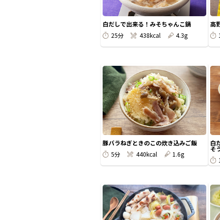
白だしで出来る！みそちゃんこ鍋
高
25分
438kcal
4.3g
豚バラねぎときのこの炊き込みご飯
白
そう
5分
440kcal
1.6g