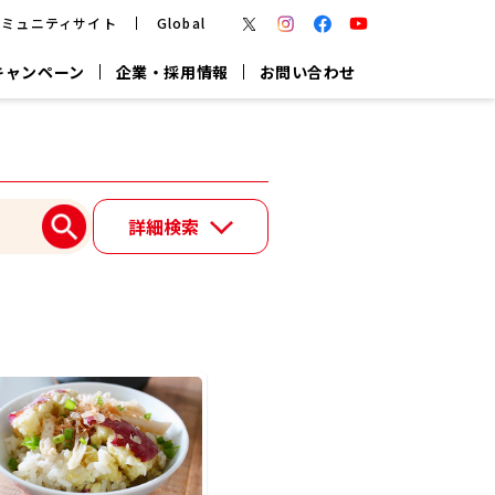
コミュニティサイト
Global
キャンペーン
企業・採用情報
お問い合わせ
報
かつお節・だしを楽しむ
楽チン鍋®
楽チン屋®
詳細検索
つゆ
ヤマキの
割烹白だし
だし粉
報
一覧はこちら
リターン制
し
専用調味料
鍋つゆ
業務用商品