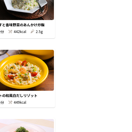
すと香味野菜のあんかけ炒飯
0分
442kcal
2.5g
トの和風白だしリゾット
5分
449kcal