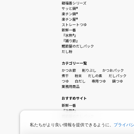
韓福善シリーズ
サッと鍋®
楽チン鍋®
楽チン屋®
ストレートつゆ
新鮮一番
『氷熟®』
『踊り節』
鰹節屋のだしパック
だし粉
カテゴリー一覧
かつお節
削りぶし
かつおパック
煮干
粉末
だしの素
だしパック
つゆ
白だし
専用つゆ
鍋つゆ
業務用商品
おすすめサイト
新鮮一番
『氷熟®』
鰹節屋のだしパック
私たちがより良い情報を提供できるように、
プライバ