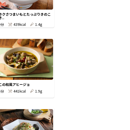
ホクさつまいもとたっぷりきのこ
..
0分
439kcal
1.4g
この和風アヒージョ
5分
441kcal
1.9g