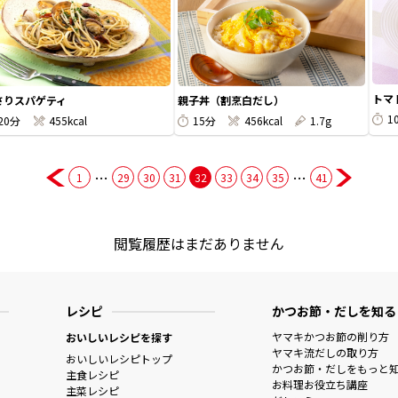
トマ
さりスパゲティ
親子丼（割烹白だし）
1
20分
455kcal
15分
456kcal
1.7g
…
…
1
29
30
31
32
33
34
35
41
閲覧履歴はまだありません
レシピ
かつお節・だしを知る
ヤマキかつお節の削り方
おいしいレシピを探す
ヤマキ流だしの取り方
おいしいレシピトップ
かつお節・だしをもっと
主食レシピ
お料理お役立ち講座
主菜レシピ