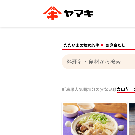
ブランドサイト別
かつお節・だしを知る
おいしいレシピを探す
企業情報
おいしいレシピTO
ただいまの検索条件
割烹白だし
ヤマキ
ヤマキ
『めんつゆ』
割烹白だし®
主食レシピ
汁物レシピ
ストレート
新鮮一番
つゆ
レシピ特設サイト
ヤマキかつお節の削り方
ヤマキ
企業情報
カロリー
新着順
人気順
塩分の少ない順
カテゴリー別
削りぶし
かつおパック
かつお節