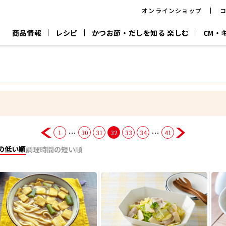
オンラインショップ
商品情報
レシピ
かつお節・だしを知る 楽しむ
CM・
CM
おいしいレシピを商品から探す
キャンペーン
採用情
P
旨さ、別格。
韓福善シリーズ
サッと鍋®
だし屋の鍋
主菜レシピ
百年対話
時短レシピ
ヤマキの削り節
ヤマキのめん
鰹節屋の
『氷熟®』
『踊り節』
だしパック
流だしの取り方
…
…
1
30
31
32
33
34
41
ヤマキ かつお節プラス®
CM情報
キャンペーン一覧
採用情
の低い順
調理時間の短い順
ジョブ
煮干
粉末
だしパック
つゆ
白だ
だしの素