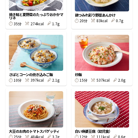
割烹白だしレシピ特集
焼き鮭と夏野菜のたっぷりおかかマ
鶏つみれ彩り野菜あんかけ
リネ
20分
83kcal
0.7g
35分
274kcal
1.7g
だし巻き卵特集
楽チン屋®
ストレートつゆ
かつおだしが決め手！簡単茶碗蒸し
さばとコーンの炊き込みご飯
炒飯
10分
397kcal
2.1g
15分
537kcal
2.0g
新鮮一番
『氷熟®』
大豆のお肉のトマトスパゲッティ
白い麻婆豆腐（幼児食）
25分
484kcal
3.7g
12分
111kcal
0.6g