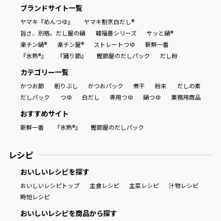
ブランドサイト一覧
ヤマキ『めんつゆ』
ヤマキ割烹白だし®
旨さ、別格。だし屋の鍋
韓福善シリーズ
サッと鍋®
楽チン鍋®
楽チン屋®
ストレートつゆ
新鮮一番
『氷熟®』
『踊り節』
鰹節屋のだしパック
だし粉
カテゴリー一覧
かつお節
削りぶし
かつおパック
煮干
粉末
だしの素
だしパック
つゆ
白だし
専用つゆ
鍋つゆ
業務用商品
おすすめサイト
新鮮一番
『氷熟®』
鰹節屋のだしパック
レシピ
おいしいレシピを探す
おいしいレシピトップ
主食レシピ
主菜レシピ
汁物レシピ
時短レシピ
おいしいレシピを商品から探す