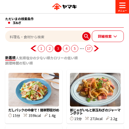
ただいまの検索条件
商品情報
玉ねぎ
詳細検索
レシピ
ブランド一覧
…
1
2
3
4
5
17
かつお節・だしを楽しむ
新着順
人気順
塩分の少ない順
カロリーの低い順
調理時間の短い順
おいしいレシピを探す
CM・キャンペーン
おいしいレシピトップ
かつお節・だしを知る
CM
企業・採用情報
主食レシピ
だしの取り方
ヤマキ『めんつゆ』
ヤマキ 割烹白だし
キャンペーン一覧
企業情報
お問い合わせ
だしパックの中身で！簡単野菜炒め
新じゃがいもと新玉ねぎのジャーマ
ンポテト
主菜レシピ
かつお節の削り方
15分
359kcal
1.4g
15分
271kcal
2.2g
- 百年対話
ヤマキお客様相談室