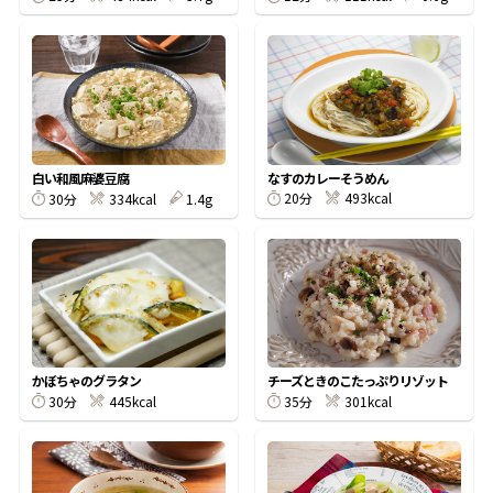
鰹節屋の
『踊り節』
だしパック
なすのカレーそうめん
白い和風麻婆豆腐
20分
493kcal
30分
334kcal
1.4g
かぼちゃのグラタン
チーズときのこたっぷりリゾット
30分
445kcal
35分
301kcal
だし粉