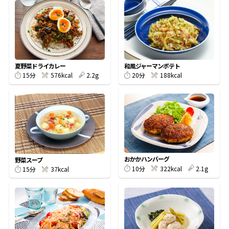
オンラインショップ
汁物レシピ
かつお節・だしをもっと知る
- ヤマキ かつお節プラス®
コミュニティサイト
時短レシピ
ヤマキ かつお節プラス®
Global
採用情報
旨さ、別格。だし屋の鍋
韓福善シリーズ
夏野菜ドライカレー
和風ジャーマンポテト
15分
576kcal
2.2g
20分
188kcal
おいしいレシピを商品から探す
かつお節・だしを楽しむ
- ジョブリターン制
かつお節レシピ
だしコミュ
めんつゆレシピ
おかかハンバーグ
野菜スープ
10分
322kcal
2.1g
15分
37kcal
割烹白だしレシピ
サッと鍋®
楽チン鍋®
レシピ特設サイト