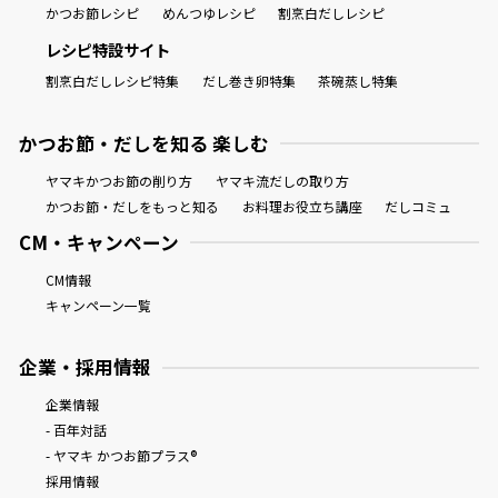
かつお節レシピ
めんつゆレシピ
割烹白だしレシピ
レシピ特設サイト
割烹白だしレシピ特集
だし巻き卵特集
茶碗蒸し特集
かつお節・だしを知る 楽しむ
ヤマキかつお節の削り方
ヤマキ流だしの取り方
かつお節・だしをもっと知る
お料理お役立ち講座
だしコミュ
CM・キャンペーン
CM情報
キャンペーン一覧
企業・採用情報
企業情報
- 百年対話
- ヤマキ かつお節プラス®
採用情報