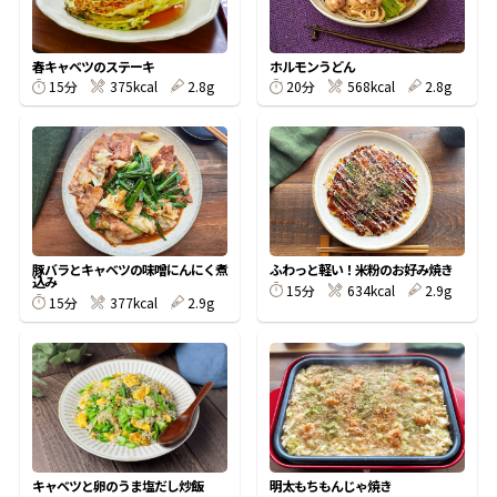
割烹白だしレシピ特集
春キャベツのステーキ
ホルモンうどん
15分
375kcal
2.8g
20分
568kcal
2.8g
だし巻き卵特集
楽チン屋®
ストレートつゆ
かつおだしが決め手！簡単茶碗蒸し
豚バラとキャベツの味噌にんにく煮
ふわっと軽い！米粉のお好み焼き
込み
15分
634kcal
2.9g
15分
377kcal
2.9g
新鮮一番
『氷熟®』
キャベツと卵のうま塩だし炒飯
明太もちもんじゃ焼き