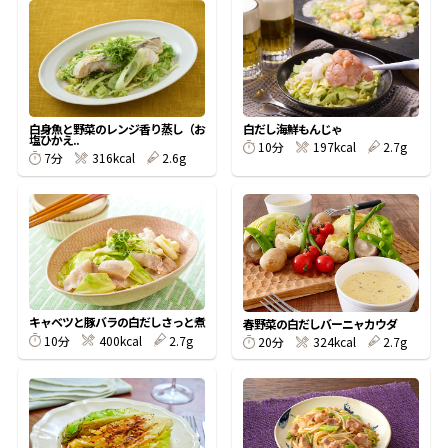
オンラインショップ
汁物レシピ
かつお節・だしをもっと知る
- ヤマキ かつお節プラス®
コミュニティサイト
時短レシピ
ヤマキ かつお節プラス®
Global
採用情報
旨さ、別格。だし屋の鍋
韓福善シリーズ
白身魚と野菜のレンジ香り蒸し（お
白だし海鮮もんじゃ
塩ひかえ..
10分
197kcal
2.7g
7分
316kcal
2.6g
おいしいレシピを商品から探す
かつお節・だしを楽しむ
- ジョブリターン制
かつお節レシピ
だしコミュ
めんつゆレシピ
キャベツと豚バラの白だしさっと煮
春野菜の白だしバーニャカウダ
割烹白だしレシピ
10分
400kcal
2.7g
20分
324kcal
2.7g
サッと鍋®
楽チン鍋®
レシピ特設サイト