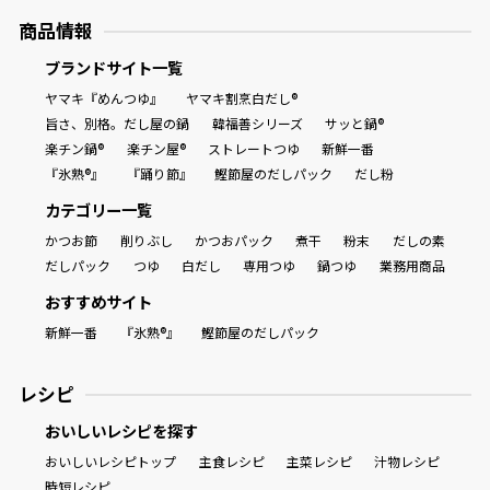
商品情報
ブランドサイト一覧
ヤマキ『めんつゆ』
ヤマキ割烹白だし®
旨さ、別格。だし屋の鍋
韓福善シリーズ
サッと鍋®
楽チン鍋®
楽チン屋®
ストレートつゆ
新鮮一番
『氷熟®』
『踊り節』
鰹節屋のだしパック
だし粉
カテゴリー一覧
かつお節
削りぶし
かつおパック
煮干
粉末
だしの素
だしパック
つゆ
白だし
専用つゆ
鍋つゆ
業務用商品
おすすめサイト
新鮮一番
『氷熟®』
鰹節屋のだしパック
レシピ
おいしいレシピを探す
おいしいレシピトップ
主食レシピ
主菜レシピ
汁物レシピ
時短レシピ