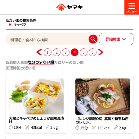
ただいまの検索条件
商品情報
キャベツ
詳細検索
レシピ
ブランド一覧
1
2
3
4
5
6
かつお節・だしを楽しむ
塩分の少ない順
新着順
人気順
カロリーの低い順
調理時間の短い順
おいしいレシピを探す
CM・キャンペーン
おいしいレシピトップ
かつお節・だしを知る
CM
企業・採用情報
主食レシピ
だしの取り方
ヤマキ『めんつゆ』
ヤマキ 割烹白だし
キャンペーン一覧
企業情報
大根とキャベツのしょうが風味浅漬
お問い合わせ
【レンジ調理OK】真鯛と新玉ねぎ
け
のレモン..
主菜レシピ
かつお節の削り方
10分
43kcal
2.6g
25分
339kcal
2.6g
- 百年対話
ヤマキお客様相談室