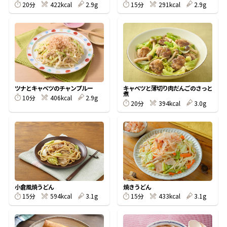
20分
422kcal
2.9g
15分
291kcal
2.9g
鰹節屋の
『踊り節』
だしパック
ツナとキャベツのチャンプルー
キャベツと薄切り肉だんごのさっと
煮
10分
406kcal
2.9g
20分
394kcal
3.0g
小倉風焼うどん
焼きうどん
だし粉
15分
594kcal
3.1g
15分
433kcal
3.1g