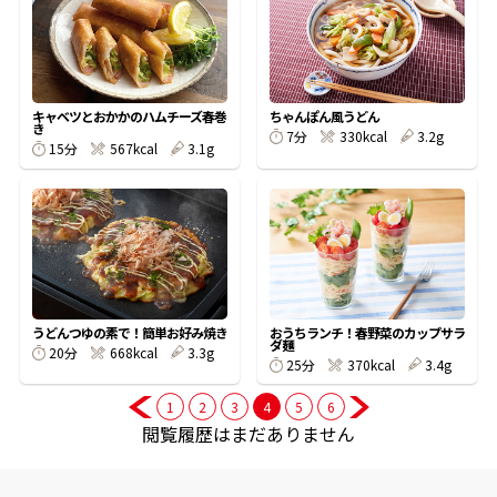
商品情報一覧
キャベツとおかかのハムチーズ春巻
ちゃんぽん風うどん
き
7分
330kcal
3.2g
おすすめサイト
15分
567kcal
3.1g
新鮮一番
氷熟®︎
うどんつゆの素で！簡単お好み焼き
おうちランチ！春野菜のカップサラ
だしパック
ダ麺
20分
668kcal
3.3g
25分
370kcal
3.4g
1
2
3
4
5
6
閲覧履歴はまだありません