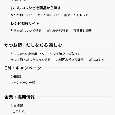
おいしいレシピを商品から探す
かつお節レシピ
めんつゆレシピ
割烹白だしレシピ
レシピ特設サイト
割烹白だしレシピ特集
だし巻き卵特集
茶碗蒸し特集
かつお節・だしを知る 楽しむ
ヤマキかつお節の削り方
ヤマキ流だしの取り方
かつお節・だしをもっと知る
お料理お役立ち講座
だしコミュ
CM・キャンペーン
CM情報
キャンペーン一覧
企業・採用情報
企業情報
- 百年対話