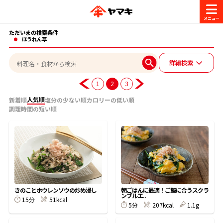
ただいまの検索条件
商品情報
ほうれん草
詳細検索
レシピ
ブランド一覧
1
2
3
かつお節・だしを楽しむ
人気順
新着順
塩分の少ない順
カロリーの低い順
調理時間の短い順
おいしいレシピを探す
CM・キャンペーン
おいしいレシピトップ
かつお節・だしを知る
CM
企業・採用情報
主食レシピ
だしの取り方
ヤマキ『めんつゆ』
ヤマキ 割烹白だし
キャンペーン一覧
企業情報
お問い合わせ
きのことホウレンソウの炒め浸し
朝ごはんに最適！ご飯に合うスクラ
ンブルエ..
主菜レシピ
かつお節の削り方
15分
51kcal
5分
207kcal
1.1g
- 百年対話
ヤマキお客様相談室