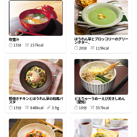
オンラインショップ
汁物レシピ
かつお節・だしをもっと知る
- ヤマキ かつお節プラス®
コミュニティサイト
時短レシピ
ヤマキ かつお節プラス®
Global
採用情報
ほうれん草とブロッコリーのグリー
旨さ、別格。だし屋の鍋
韓福善シリーズ
吹雪汁
ンポター..
15分
157kcal
20分
119kcal
おいしいレシピを商品から探す
かつお節・だしを楽しむ
- ジョブリターン制
かつお節レシピ
だしコミュ
めんつゆレシピ
照焼きチキンとほうれん草の和風パ
どえりゃーうめーえび天きしめん
スタ
（愛知）
割烹白だしレシピ
15分
648kcal
3.9g
10分
557kcal
サッと鍋®
楽チン鍋®
レシピ特設サイト