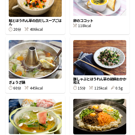
割烹白だしレシピ特集
鮭とほうれん草の白だしスープごは
卵のココット
ん
118kcal
だし巻き卵特集
20分
406kcal
楽チン屋®
ストレートつゆ
かつおだしが決め手！簡単茶碗蒸し
豚しゃぶとほうれん草の胡麻おかか
和え
ぎょうざ鍋
15分
125kcal
0.5g
60分
445kcal
新鮮一番
『氷熟®』