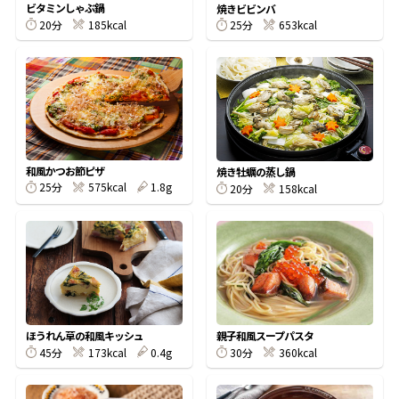
ビタミンしゃぶ鍋
焼きビビンバ
20分
185kcal
25分
653kcal
鰹節屋の
『踊り節』
だしパック
和風かつお節ピザ
焼き牡蠣の蒸し鍋
25分
575kcal
1.8g
20分
158kcal
だし粉
ほうれん草の和風キッシュ
親子和風スープパスタ
45分
173kcal
0.4g
30分
360kcal