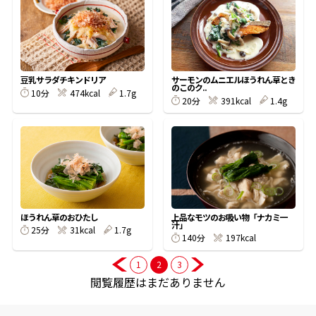
商品情報一覧
豆乳サラダチキンドリア
サーモンのムニエルほうれん草とき
おすすめサイト
のこのク..
10分
474kcal
1.7g
20分
391kcal
1.4g
新鮮一番
氷熟®︎
だしパック
ほうれん草のおひたし
上品なモツのお吸い物「ナカミ一
汁」
25分
31kcal
1.7g
140分
197kcal
1
2
3
閲覧履歴はまだありません