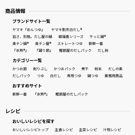
商品情報
ブランドサイト一覧
ヤマキ『めんつゆ』
ヤマキ割烹白だし®
旨さ、別格。だし屋の鍋
韓福善シリーズ
サッと鍋®
楽チン鍋®
楽チン屋®
ストレートつゆ
新鮮一番
『氷熟®』
『踊り節』
鰹節屋のだしパック
だし粉
カテゴリー一覧
かつお節
削りぶし
かつおパック
煮干
粉末
だしの素
だしパック
つゆ
白だし
専用つゆ
鍋つゆ
業務用商品
おすすめサイト
新鮮一番
『氷熟®』
鰹節屋のだしパック
レシピ
おいしいレシピを探す
おいしいレシピトップ
主食レシピ
主菜レシピ
汁物レシピ