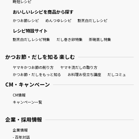
時短レシピ
おいしいレシピを商品から探す
かつお節レシピ
めんつゆレシピ
割烹白だしレシピ
レシピ特設サイト
割烹白だしレシピ特集
だし巻き卵特集
茶碗蒸し特集
かつお節・だしを知る 楽しむ
ヤマキかつお節の削り方
ヤマキ流だしの取り方
かつお節・だしをもっと知る
お料理お役立ち講座
だしコミュ
CM・キャンペーン
CM情報
キャンペーン一覧
企業・採用情報
企業情報
- 百年対話