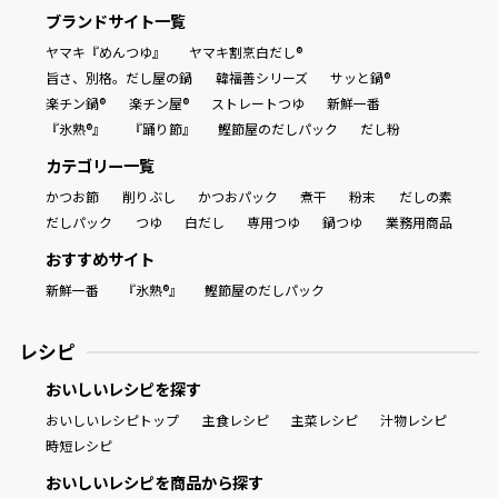
ブランドサイト一覧
ヤマキ『めんつゆ』
ヤマキ割烹白だし®
旨さ、別格。だし屋の鍋
韓福善シリーズ
サッと鍋®
楽チン鍋®
楽チン屋®
ストレートつゆ
新鮮一番
『氷熟®』
『踊り節』
鰹節屋のだしパック
だし粉
カテゴリー一覧
かつお節
削りぶし
かつおパック
煮干
粉末
だしの素
だしパック
つゆ
白だし
専用つゆ
鍋つゆ
業務用商品
おすすめサイト
新鮮一番
『氷熟®』
鰹節屋のだしパック
レシピ
おいしいレシピを探す
おいしいレシピトップ
主食レシピ
主菜レシピ
汁物レシピ
時短レシピ
おいしいレシピを商品から探す