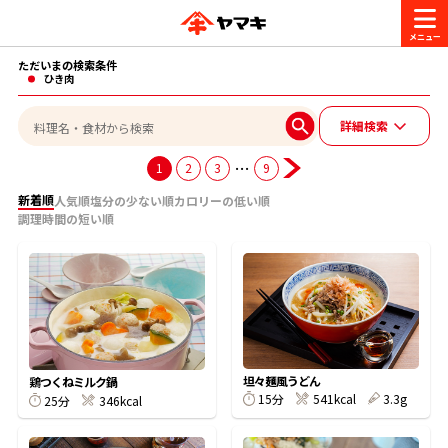
ただいまの検索条件
商品情報
ひき肉
詳細検索
レシピ
ブランド一覧
…
1
2
3
9
かつお節・だしを楽しむ
新着順
人気順
塩分の少ない順
カロリーの低い順
調理時間の短い順
おいしいレシピを探す
CM・キャンペーン
おいしいレシピトップ
かつお節・だしを知る
CM
企業・採用情報
主食レシピ
だしの取り方
ヤマキ『めんつゆ』
ヤマキ 割烹白だし
キャンペーン一覧
企業情報
坦々麺風うどん
お問い合わせ
鶏つくねミルク鍋
15分
541kcal
3.3g
主菜レシピ
かつお節の削り方
25分
346kcal
- 百年対話
ヤマキお客様相談室