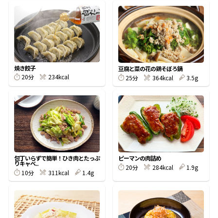
鰹節屋の
『踊り節』
焼き餃子
豆腐と菜の花の鶏そぼろ鍋
だしパック
20分
234kcal
25分
364kcal
3.5g
包丁いらずで簡単！ひき肉とたっぷ
ピーマンの肉詰め
りキャベ..
20分
284kcal
1.9g
10分
311kcal
1.4g
だし粉