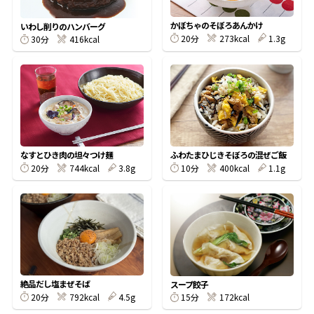
割烹白だしレシピ特集
かぼちゃのそぼろあんかけ
いわし削りのハンバーグ
20分
273kcal
1.3g
30分
416kcal
だし巻き卵特集
楽チン屋®
ストレートつゆ
かつおだしが決め手！簡単茶碗蒸し
なすとひき肉の坦々つけ麺
ふわたまひじきそぼろの混ぜご飯
20分
744kcal
3.8g
10分
400kcal
1.1g
新鮮一番
『氷熟®』
絶品だし塩まぜそば
スープ餃子
20分
792kcal
4.5g
15分
172kcal