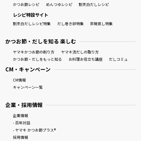
かつお節レシピ
めんつゆレシピ
割烹白だしレシピ
レシピ特設サイト
割烹白だしレシピ特集
だし巻き卵特集
茶碗蒸し特集
かつお節・だしを知る 楽しむ
ヤマキかつお節の削り方
ヤマキ流だしの取り方
かつお節・だしをもっと知る
お料理お役立ち講座
だしコミュ
CM・キャンペーン
CM情報
キャンペーン一覧
企業・採用情報
企業情報
- 百年対話
- ヤマキ かつお節プラス®
採用情報