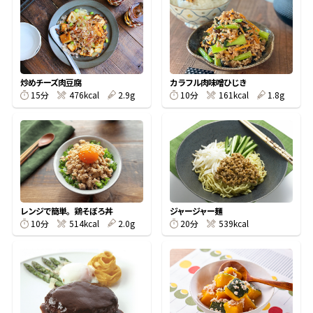
オンラインショップ
汁物レシピ
かつお節・だしをもっと知る
- ヤマキ かつお節プラス®
コミュニティサイト
時短レシピ
ヤマキ かつお節プラス®
Global
採用情報
炒めチーズ肉豆腐
カラフル肉味噌ひじき
旨さ、別格。だし屋の鍋
韓福善シリーズ
15分
476kcal
2.9g
10分
161kcal
1.8g
おいしいレシピを商品から探す
かつお節・だしを楽しむ
- ジョブリターン制
かつお節レシピ
だしコミュ
めんつゆレシピ
レンジで簡単。鶏そぼろ丼
ジャージャー麺
10分
514kcal
2.0g
20分
539kcal
割烹白だしレシピ
サッと鍋®
楽チン鍋®
レシピ特設サイト