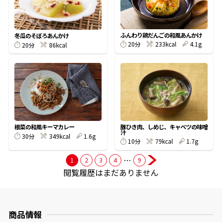
商品情報一覧
ふんわり鶏だんごの和風あんかけ
冬瓜のそぼろあんかけ
20分
233kcal
4.1g
20分
86kcal
おすすめサイト
新鮮一番
氷熟®︎
豚ひき肉、しめじ、キャベツの味噌
根菜の和風キーマカレー
汁
30分
349kcal
1.6g
10分
79kcal
1.7g
だしパック
…
1
2
3
4
9
閲覧履歴はまだありません
商品情報