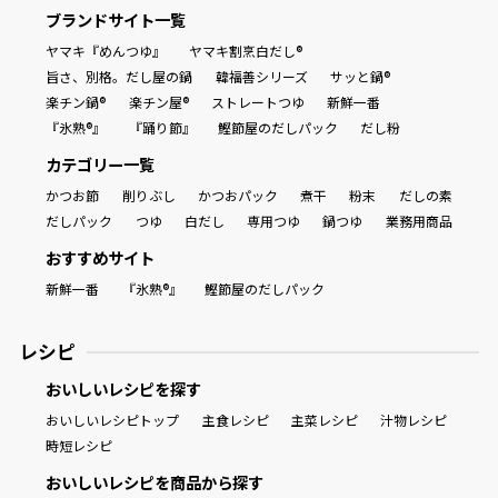
ブランドサイト一覧
ヤマキ『めんつゆ』
ヤマキ割烹白だし®
旨さ、別格。だし屋の鍋
韓福善シリーズ
サッと鍋®
楽チン鍋®
楽チン屋®
ストレートつゆ
新鮮一番
『氷熟®』
『踊り節』
鰹節屋のだしパック
だし粉
カテゴリー一覧
かつお節
削りぶし
かつおパック
煮干
粉末
だしの素
だしパック
つゆ
白だし
専用つゆ
鍋つゆ
業務用商品
おすすめサイト
新鮮一番
『氷熟®』
鰹節屋のだしパック
レシピ
おいしいレシピを探す
おいしいレシピトップ
主食レシピ
主菜レシピ
汁物レシピ
時短レシピ
おいしいレシピを商品から探す