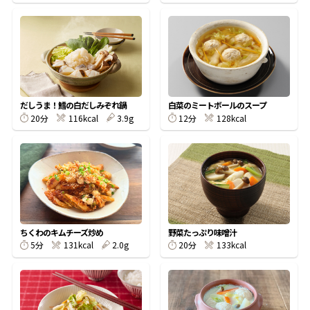
鰹節屋の
『踊り節』
だしパック
だしうま！鱈の白だしみぞれ鍋
白菜のミートボールのスープ
20分
116kcal
3.9g
12分
128kcal
ちくわのキムチーズ炒め
野菜たっぷり味噌汁
5分
131kcal
2.0g
20分
133kcal
だし粉