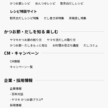
かつお節レシピ
めんつゆレシピ
割烹白だしレシピ
レシピ特設サイト
割烹白だしレシピ特集
だし巻き卵特集
茶碗蒸し特集
かつお節・だしを知る 楽しむ
ヤマキかつお節の削り方
ヤマキ流だしの取り方
かつお節・だしをもっと知る
お料理お役立ち講座
だしコミュ
CM・キャンペーン
CM情報
キャンペーン一覧
企業・採用情報
企業情報
- 百年対話
- ヤマキ かつお節プラス®
採用情報