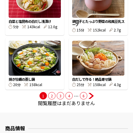
商品情報一覧
白菜と塩昆布の白だし浅漬け
鶏団子とたっぷり野菜の和風豆乳ス
ープ
5分
143kcal
12.0g
15分
152kcal
2.7g
おすすめサイト
新鮮一番
氷熟®︎
焼き牡蠣の蒸し鍋
白だしで作る！絶品寄せ鍋
20分
158kcal
25分
158kcal
4.3g
だしパック
…
1
2
3
4
6
閲覧履歴はまだありません
商品情報