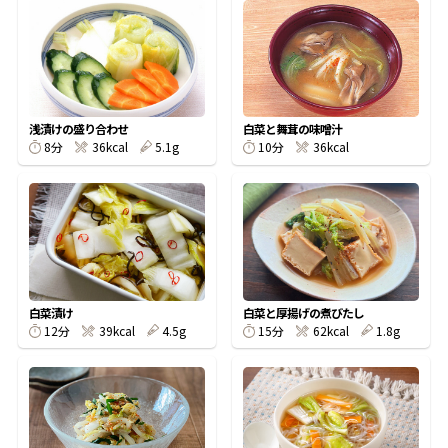
オンラインショップ
汁物レシピ
かつお節・だしをもっと知る
- ヤマキ かつお節プラス®
コミュニティサイト
時短レシピ
ヤマキ かつお節プラス®
Global
採用情報
旨さ、別格。だし屋の鍋
韓福善シリーズ
浅漬けの盛り合わせ
白菜と舞茸の味噌汁
8分
36kcal
5.1g
10分
36kcal
おいしいレシピを商品から探す
かつお節・だしを楽しむ
- ジョブリターン制
かつお節レシピ
だしコミュ
めんつゆレシピ
白菜漬け
白菜と厚揚げの煮びたし
12分
39kcal
4.5g
15分
62kcal
1.8g
割烹白だしレシピ
サッと鍋®
楽チン鍋®
レシピ特設サイト