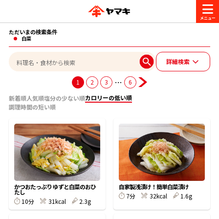
ただいまの検索条件
商品情報
白菜
詳細検索
レシピ
ブランド一覧
…
1
2
3
6
かつお節・だしを楽しむ
カロリーの低い順
新着順
人気順
塩分の少ない順
調理時間の短い順
おいしいレシピを探す
CM・キャンペーン
おいしいレシピトップ
かつお節・だしを知る
CM
企業・採用情報
主食レシピ
だしの取り方
ヤマキ『めんつゆ』
ヤマキ 割烹白だし
キャンペーン一覧
企業情報
お問い合わせ
かつおたっぷり ゆずと白菜のおひ
自家製浅漬け！簡単白菜漬け
たし
主菜レシピ
かつお節の削り方
7分
32kcal
1.6g
10分
31kcal
2.3g
- 百年対話
ヤマキお客様相談室