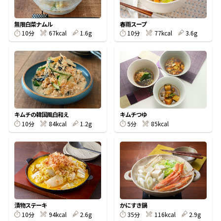
割烹白だしレシピ特集
無限白菜ナムル
春雨スープ
10分
67kcal
1.6g
10分
77kcal
3.6g
だし巻き卵特集
楽チン屋®
ストレートつゆ
かつおだしが決め手！簡単茶碗蒸し
キムチの韓国風白和え
キムチつゆ
10分
84kcal
1.2g
5分
85kcal
新鮮一番
『氷熟®』
漬物ステーキ
かにすき鍋
10分
94kcal
2.6g
35分
116kcal
2.9g