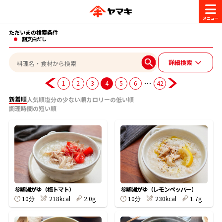
ただいまの検索条件
商品情報
割烹白だし
詳細検索
レシピ
ブランド一覧
…
1
2
3
4
5
6
42
かつお節・だしを楽しむ
新着順
人気順
塩分の少ない順
カロリーの低い順
調理時間の短い順
おいしいレシピを探す
CM・キャンペーン
おいしいレシピトップ
かつお節・だしを知る
CM
企業・採用情報
主食レシピ
だしの取り方
ヤマキ『めんつゆ』
ヤマキ 割烹白だし
キャンペーン一覧
企業情報
お問い合わせ
参鶏湯がゆ（梅トマト）
参鶏湯がゆ（レモンペッパー）
主菜レシピ
かつお節の削り方
10分
218kcal
2.0g
10分
230kcal
1.7g
- 百年対話
ヤマキお客様相談室