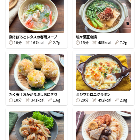
オンラインショップ
汁物レシピ
かつお節・だしをもっと知る
- ヤマキ かつお節プラス®
コミュニティサイト
時短レシピ
ヤマキ かつお節プラス®
Global
採用情報
鶏そぼろとレタスの春雨スープ
坦々湯豆腐鍋
旨さ、別格。だし屋の鍋
韓福善シリーズ
10分
167kcal
2.7g
15分
485kcal
7.2g
おいしいレシピを商品から探す
かつお節・だしを楽しむ
- ジョブリターン制
かつお節レシピ
だしコミュ
めんつゆレシピ
たく天！おかかまぶしおにぎり
えびマカロニグラタン
10分
341kcal
1.6g
20分
492kcal
2.8g
割烹白だしレシピ
サッと鍋®
楽チン鍋®
レシピ特設サイト