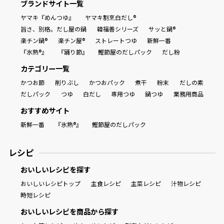
ブランドサイト一覧
ヤマキ『めんつゆ』
ヤマキ割烹白だし®
旨さ、別格。だし屋の鍋
韓福善シリーズ
サッと鍋®
楽チン鍋®
楽チン屋®
ストレートつゆ
新鮮一番
『氷熟®』
『踊り節』
鰹節屋のだしパック
だし粉
カテゴリー一覧
かつお節
削りぶし
かつおパック
煮干
粉末
だしの素
だしパック
つゆ
白だし
専用つゆ
鍋つゆ
業務用商品
おすすめサイト
新鮮一番
『氷熟®』
鰹節屋のだしパック
レシピ
おいしいレシピを探す
おいしいレシピトップ
主食レシピ
主菜レシピ
汁物レシピ
時短レシピ
おいしいレシピを商品から探す