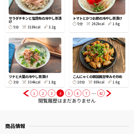
商品情報一覧
サラダチキンと塩昆布の冷やし茶漬
トマトとかつお節の冷やし茶漬け
け
5分
262kcal
1.6g
5分
318kcal
3.2g
おすすめサイト
新鮮一番
氷熟®︎
ツナと大葉の冷やし茶漬け
こんにゃくの韓国風甘辛みそ炒め
3分
334kcal
1.8g
10分
88kcal
1.6g
だしパック
…
1
2
3
4
5
6
7
42
閲覧履歴はまだありません
商品情報