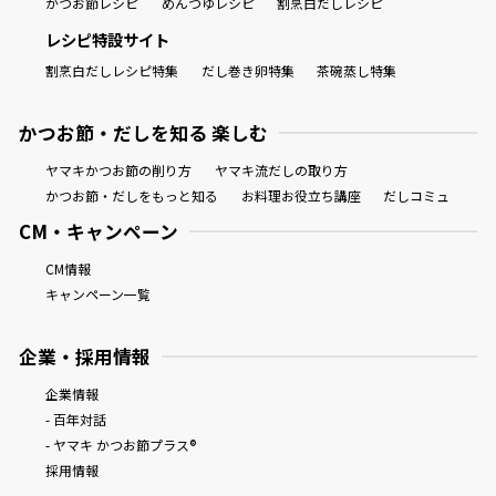
かつお節レシピ
めんつゆレシピ
割烹白だしレシピ
レシピ特設サイト
割烹白だしレシピ特集
だし巻き卵特集
茶碗蒸し特集
かつお節・だしを知る 楽しむ
ヤマキかつお節の削り方
ヤマキ流だしの取り方
かつお節・だしをもっと知る
お料理お役立ち講座
だしコミュ
CM・キャンペーン
CM情報
キャンペーン一覧
企業・採用情報
企業情報
- 百年対話
- ヤマキ かつお節プラス®
採用情報