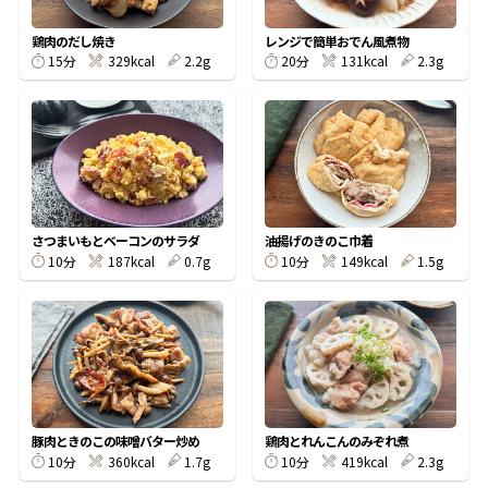
割烹白だしレシピ特集
鶏肉のだし焼き
レンジで簡単おでん風煮物
15分
329kcal
2.2g
20分
131kcal
2.3g
だし巻き卵特集
楽チン屋®
ストレートつゆ
かつおだしが決め手！簡単茶碗蒸し
さつまいもとベーコンのサラダ
油揚げのきのこ巾着
10分
187kcal
0.7g
10分
149kcal
1.5g
新鮮一番
『氷熟®』
豚肉ときのこの味噌バター炒め
鶏肉とれんこんのみぞれ煮
10分
360kcal
1.7g
10分
419kcal
2.3g