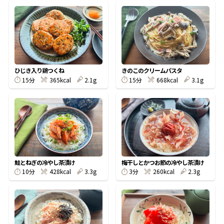
鰹節屋の
『踊り節』
ひじき入り鶏つくね
きのこのクリームパスタ
だしパック
15分
365kcal
2.1g
15分
668kcal
3.1g
鮭とねぎの冷やし茶漬け
梅干しとかつお節の冷やし茶漬け
10分
428kcal
3.3g
3分
260kcal
2.3g
だし粉