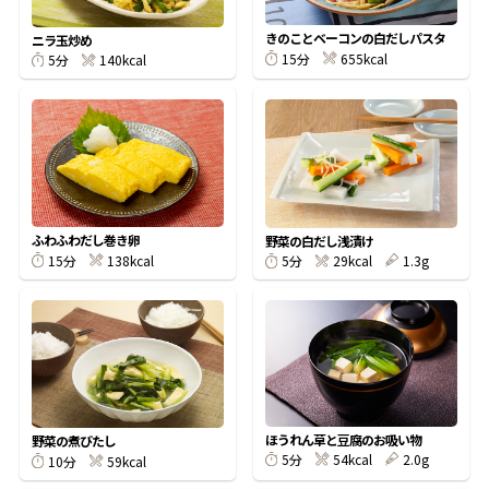
割烹白だしレシピ特集
きのことベーコンの白だしパスタ
ニラ玉炒め
655kcal
15分
140kcal
5分
だし巻き卵特集
楽チン屋®
ストレートつゆ
かつおだしが決め手！簡単茶碗蒸し
ふわふわだし巻き卵
野菜の白だし浅漬け
138kcal
15分
29kcal
1.3g
5分
新鮮一番
『氷熟®』
ほうれん草と豆腐のお吸い物
野菜の煮びたし
54kcal
2.0g
5分
59kcal
10分