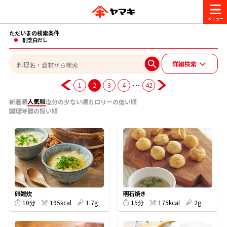
ただいまの検索条件
商品情報
割烹白だし
詳細検索
レシピ
ブランド一覧
…
1
2
3
4
42
かつお節・だしを楽しむ
人気順
新着順
塩分の少ない順
カロリーの低い順
調理時間の短い順
おいしいレシピを探す
CM・キャンペーン
おいしいレシピトップ
かつお節・だしを知る
CM
企業・採用情報
主食レシピ
だしの取り方
ヤマキ『めんつゆ』
ヤマキ 割烹白だし
キャンペーン一覧
企業情報
お問い合わせ
卵雑炊
明石焼き
主菜レシピ
かつお節の削り方
195kcal
1.7g
175kcal
2g
10分
15分
- 百年対話
ヤマキお客様相談室