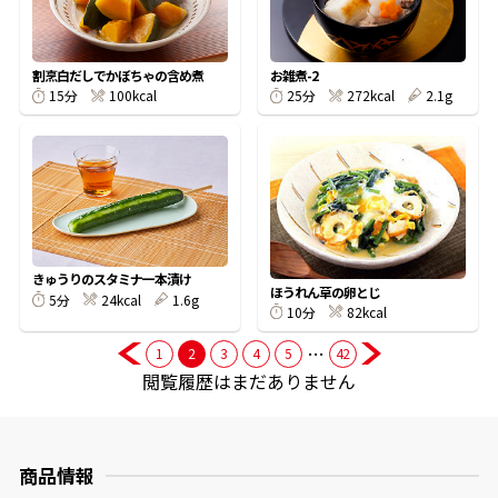
商品情報一覧
割烹白だしでかぼちゃの含め煮
お雑煮-2
100kcal
272kcal
2.1g
15分
25分
おすすめサイト
新鮮一番
氷熟®︎
きゅうりのスタミナ一本漬け
ほうれん草の卵とじ
24kcal
1.6g
5分
82kcal
10分
だしパック
…
1
2
3
4
5
42
閲覧履歴はまだありません
商品情報