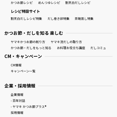
かつお節レシピ
めんつゆレシピ
割烹白だしレシピ
レシピ特設サイト
割烹白だしレシピ特集
だし巻き卵特集
茶碗蒸し特集
かつお節・だしを知る 楽しむ
ヤマキかつお節の削り方
ヤマキ流だしの取り方
かつお節・だしをもっと知る
お料理お役立ち講座
だしコミュ
CM・キャンペーン
CM情報
キャンペーン一覧
企業・採用情報
企業情報
- 百年対話
- ヤマキ かつお節プラス®
採用情報