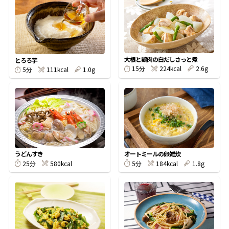
オンラインショップ
汁物レシピ
かつお節・だしをもっと知る
- ヤマキ かつお節プラス®
コミュニティサイト
時短レシピ
ヤマキ かつお節プラス®
Global
採用情報
大根と鶏肉の白だしさっと煮
とろろ芋
旨さ、別格。だし屋の鍋
韓福善シリーズ
224kcal
2.6g
15分
111kcal
1.0g
5分
おいしいレシピを商品から探す
かつお節・だしを楽しむ
- ジョブリターン制
かつお節レシピ
だしコミュ
めんつゆレシピ
うどんすき
オートミールの卵雑炊
580kcal
184kcal
1.8g
25分
5分
割烹白だしレシピ
サッと鍋®
楽チン鍋®
レシピ特設サイト