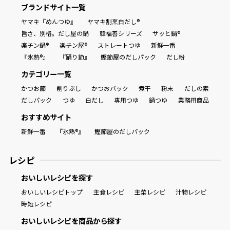
ブランドサイト一覧
ヤマキ『めんつゆ』
ヤマキ割烹白だし®
旨さ、別格。だし屋の鍋
韓福善シリーズ
サッと鍋®
楽チン鍋®
楽チン屋®
ストレートつゆ
新鮮一番
『氷熟®』
『踊り節』
鰹節屋のだしパック
だし粉
カテゴリー一覧
かつお節
削りぶし
かつおパック
煮干
粉末
だしの素
だしパック
つゆ
白だし
専用つゆ
鍋つゆ
業務用商品
おすすめサイト
新鮮一番
『氷熟®』
鰹節屋のだしパック
レシピ
おいしいレシピを探す
おいしいレシピトップ
主食レシピ
主菜レシピ
汁物レシピ
時短レシピ
おいしいレシピを商品から探す