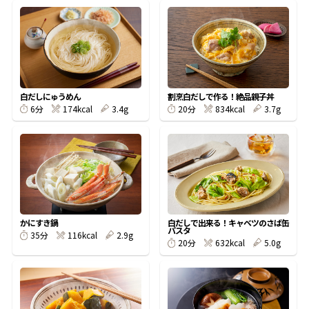
鰹節屋の
『踊り節』
白だしにゅうめん
割烹白だしで作る！絶品親子丼
だしパック
174kcal
3.4g
834kcal
3.7g
6分
20分
かにすき鍋
白だしで出来る！キャベツのさば缶
パスタ
116kcal
2.9g
35分
632kcal
5.0g
20分
だし粉