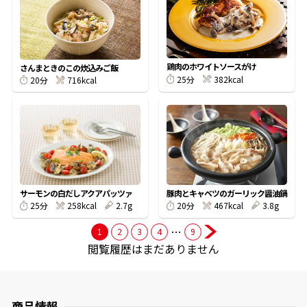
商品情報一覧
鶏肉のホワイトソースがけ
さんまときのこの炊込みご飯
382kcal
25分
716kcal
20分
おすすめサイト
新鮮一番
氷熟®︎
サーモンの白だしアクアパッツァ
豚肉とキャベツのガーリック醤油鍋
258kcal
2.7g
467kcal
3.8g
25分
20分
だしパック
…
1
2
3
4
9
閲覧履歴はまだありません
商品情報