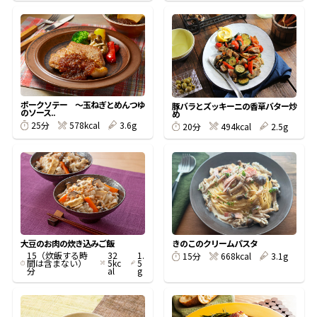
鰹節屋の
『踊り節』
だしパック
ポークソテー ～玉ねぎとめんつゆ
豚バラとズッキーニの香草バター炒
のソース..
め
578kcal
3.6g
25分
494kcal
2.5g
20分
大豆のお肉の炊き込みご飯
きのこのクリームパスタ
15（炊飯する時
32
1.
668kcal
3.1g
15分
だし粉
間は含まない）
5kc
5
分
al
g