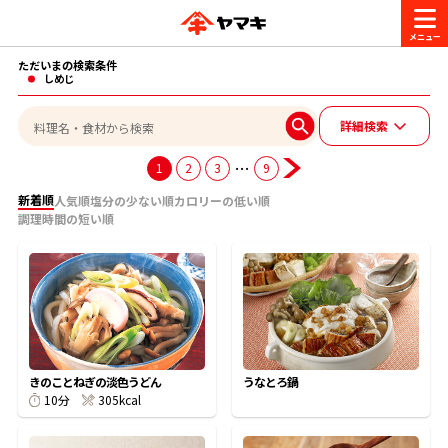
ただいまの検索条件
商品情報
しめじ
詳細検索
レシピ
ブランド一覧
…
1
2
3
9
かつお節・だしを楽しむ
新着順
人気順
塩分の少ない順
カロリーの低い順
調理時間の短い順
おいしいレシピを探す
CM・キャンペーン
おいしいレシピトップ
かつお節・だしを知る
CM
企業・採用情報
主食レシピ
だしの取り方
ヤマキ『めんつゆ』
ヤマキ 割烹白だし
キャンペーン一覧
企業情報
お問い合わせ
きのことねぎの淡色うどん
うなとろ鍋
主菜レシピ
かつお節の削り方
305kcal
10分
- 百年対話
ヤマキお客様相談室