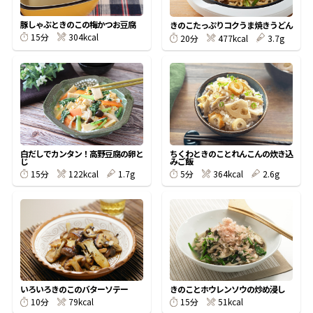
割烹白だしレシピ特集
豚しゃぶときのこの梅かつお豆腐
きのこたっぷりコクうま焼きうどん
304kcal
15分
477kcal
3.7g
20分
だし巻き卵特集
楽チン屋®
ストレートつゆ
かつおだしが決め手！簡単茶碗蒸し
白だしでカンタン！高野豆腐の卵と
ちくわときのことれんこんの炊き込
じ
みご飯
122kcal
1.7g
364kcal
2.6g
15分
5分
新鮮一番
『氷熟®』
いろいろきのこのバターソテー
きのことホウレンソウの炒め浸し
79kcal
51kcal
10分
15分