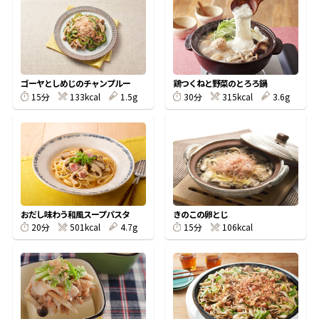
オンラインショップ
汁物レシピ
かつお節・だしをもっと知る
- ヤマキ かつお節プラス®
コミュニティサイト
時短レシピ
ヤマキ かつお節プラス®
Global
採用情報
ゴーヤとしめじのチャンプルー
鶏つくねと野菜のとろろ鍋
旨さ、別格。だし屋の鍋
韓福善シリーズ
133kcal
1.5g
315kcal
3.6g
15分
30分
おいしいレシピを商品から探す
かつお節・だしを楽しむ
- ジョブリターン制
かつお節レシピ
だしコミュ
めんつゆレシピ
おだし味わう和風スープパスタ
きのこの卵とじ
501kcal
4.7g
106kcal
20分
15分
割烹白だしレシピ
サッと鍋®
楽チン鍋®
レシピ特設サイト