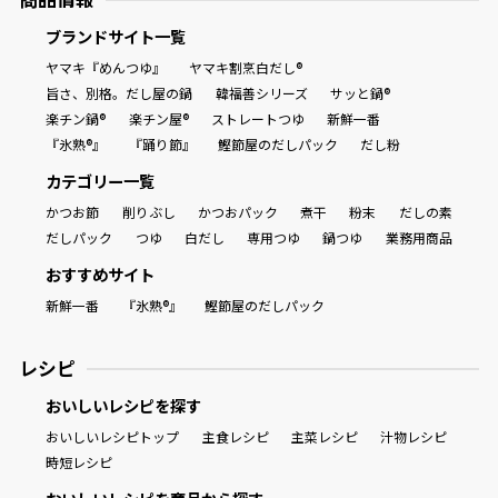
ブランドサイト一覧
ヤマキ『めんつゆ』
ヤマキ割烹白だし®
旨さ、別格。だし屋の鍋
韓福善シリーズ
サッと鍋®
楽チン鍋®
楽チン屋®
ストレートつゆ
新鮮一番
『氷熟®』
『踊り節』
鰹節屋のだしパック
だし粉
カテゴリー一覧
かつお節
削りぶし
かつおパック
煮干
粉末
だしの素
だしパック
つゆ
白だし
専用つゆ
鍋つゆ
業務用商品
おすすめサイト
新鮮一番
『氷熟®』
鰹節屋のだしパック
レシピ
おいしいレシピを探す
おいしいレシピトップ
主食レシピ
主菜レシピ
汁物レシピ
時短レシピ