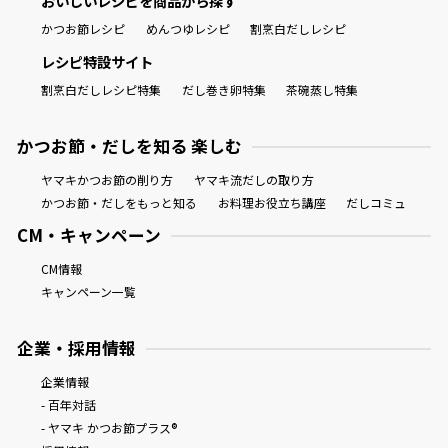
おいしいレシピを商品から探す
かつお節レシピ
めんつゆレシピ
割烹白だしレシピ
レシピ特設サイト
割烹白だしレシピ特集
だし巻き卵特集
茶碗蒸し特集
かつお節・だしを知る 楽しむ
ヤマキかつお節の削り方
ヤマキ流だしの取り方
かつお節・だしをもっと知る
お料理お役立ち講座
だしコミュ
CM・キャンペーン
CM情報
キャンペーン一覧
企業・採用情報
企業情報
- 百年対話
- ヤマキ かつお節プラス®