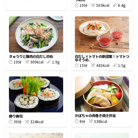
503kcal
6.4g
10分
鰹節屋の
『踊り節』
だしパック
きゅうりと豚肉の白だし炒め
白だし×トマトの新提案！トマトつ
ゆそうめ..
300kcal
1.9g
10分
441kcal
1.5g
15分
だし粉
かぼちゃの肉巻き焼き弁当
飾り寿司
538kcal
8分
324kcal
30分