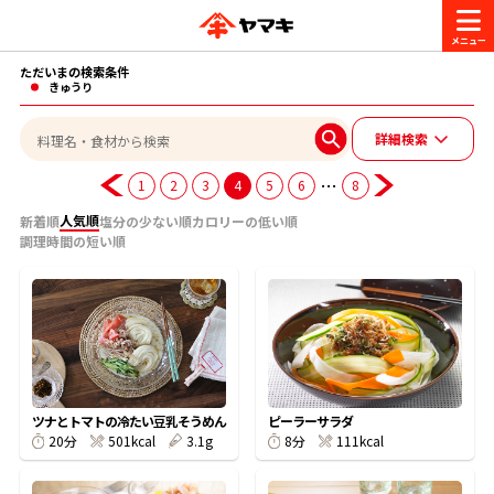
ただいまの検索条件
商品情報
きゅうり
詳細検索
レシピ
ブランド一覧
…
1
2
3
4
5
6
8
かつお節・だしを楽しむ
人気順
新着順
塩分の少ない順
カロリーの低い順
調理時間の短い順
おいしいレシピを探す
CM・キャンペーン
おいしいレシピトップ
かつお節・だしを知る
CM
企業・採用情報
主食レシピ
だしの取り方
ヤマキ『めんつゆ』
ヤマキ 割烹白だし
キャンペーン一覧
企業情報
お問い合わせ
ツナとトマトの冷たい豆乳そうめん
ピーラーサラダ
主菜レシピ
かつお節の削り方
501kcal
3.1g
111kcal
20分
8分
- 百年対話
ヤマキお客様相談室