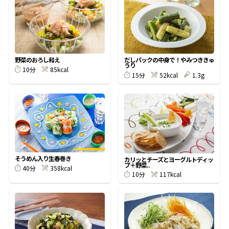
オンラインショップ
汁物レシピ
かつお節・だしをもっと知る
- ヤマキ かつお節プラス®
コミュニティサイト
時短レシピ
ヤマキ かつお節プラス®
Global
採用情報
野菜のおろし和え
だしパックの中身で！やみつききゅ
うり
旨さ、別格。だし屋の鍋
韓福善シリーズ
85kcal
10分
52kcal
1.3g
15分
おいしいレシピを商品から探す
かつお節・だしを楽しむ
- ジョブリターン制
かつお節レシピ
だしコミュ
めんつゆレシピ
そうめん入り生春巻き
カリッとチーズとヨーグルトディッ
プ＋野菜..
358kcal
40分
割烹白だしレシピ
117kcal
10分
サッと鍋®
楽チン鍋®
レシピ特設サイト