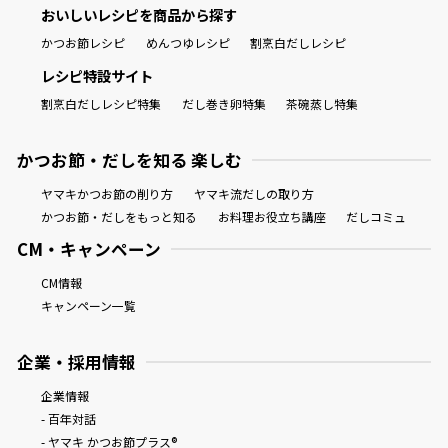
おいしいレシピを商品から探す
かつお節レシピ
めんつゆレシピ
割烹白だしレシピ
レシピ特設サイト
割烹白だしレシピ特集
だし巻き卵特集
茶碗蒸し特集
かつお節・だしを知る 楽しむ
ヤマキかつお節の削り方
ヤマキ流だしの取り方
かつお節・だしをもっと知る
お料理お役立ち講座
だしコミュ
CM・キャンペーン
CM情報
キャンペーン一覧
企業・採用情報
企業情報
- 百年対話
- ヤマキ かつお節プラス®