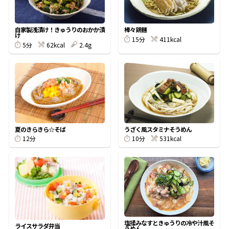
割烹白だしレシピ特集
自家製浅漬け！きゅうりのおかか漬
棒々鶏麺
け
411kcal
15分
62kcal
2.4g
5分
だし巻き卵特集
楽チン屋®
ストレートつゆ
かつおだしが決め手！簡単茶碗蒸し
夏のきらきら☆そば
うざく風スタミナそうめん
531kcal
12分
10分
新鮮一番
『氷熟®』
塩揉みなすときゅうりの冷や汁風そ
ライスサラダ弁当
うめん