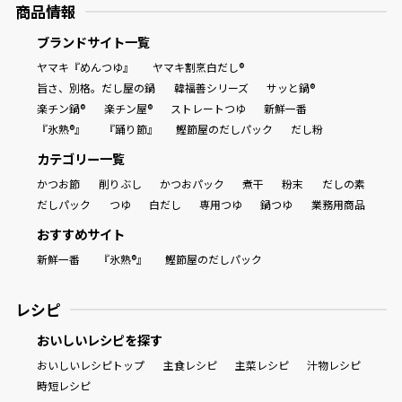
商品情報
ブランドサイト一覧
ヤマキ『めんつゆ』
ヤマキ割烹白だし®
旨さ、別格。だし屋の鍋
韓福善シリーズ
サッと鍋®
楽チン鍋®
楽チン屋®
ストレートつゆ
新鮮一番
『氷熟®』
『踊り節』
鰹節屋のだしパック
だし粉
カテゴリー一覧
かつお節
削りぶし
かつおパック
煮干
粉末
だしの素
だしパック
つゆ
白だし
専用つゆ
鍋つゆ
業務用商品
おすすめサイト
新鮮一番
『氷熟®』
鰹節屋のだしパック
レシピ
おいしいレシピを探す
おいしいレシピトップ
主食レシピ
主菜レシピ
汁物レシピ
時短レシピ