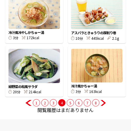
商品情報一覧
冷汁風冷やしかちゅー湯
アスパラときゅうりの厚削り巻
おすすめサイト
172kcal
3分
445kcal
2.1g
10分
新鮮一番
氷熟®︎
冷汁風かちゅー湯
緑野菜の和風サラダ
だしパック
163kcal
3分
214kcal
20分
1
2
3
4
5
6
7
8
閲覧履歴はまだありません