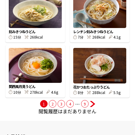
商品情報一覧
刻みきつねうどん
レンチン刻みきつねうどん
15分
268kcal
7分
268kcal
4.1g
おすすめサイト
新鮮一番
氷熟®︎
関西風月見うどん
花かつおたっぷりうどん
だしパック
10分
278kcal
4.6g
8分
288kcal
5.5g
…
1
2
3
4
9
閲覧履歴はまだありません