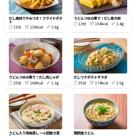
割烹白だしレシピ特集
だし風味でやみつき！フライドポテ
うどんつゆの素で！だし巻き卵
ト
12分
154kcal
1.4g
15分
150kcal
1.0g
だし巻き卵特集
楽チン屋®
ストレートつゆ
かつおだしが決め手！簡単茶碗蒸し
うどんつゆの素で！だし肉じゃが
だしツナポテトサラダ
25分
168kcal
1.3g
35分
174kcal
1.5g
新鮮一番
『氷熟®』
うどん入り茶碗蒸し 〜小田巻き蒸
関西風うどん