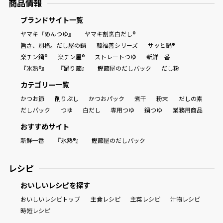
商品情報
ブランドサイト一覧
ヤマキ『めんつゆ』
ヤマキ割烹白だし®
旨さ、別格。だし屋の鍋
韓福善シリーズ
サッと鍋®
楽チン鍋®
楽チン屋®
ストレートつゆ
新鮮一番
『氷熟®』
『踊り節』
鰹節屋のだしパック
だし粉
カテゴリー一覧
かつお節
削りぶし
かつおパック
煮干
粉末
だしの素
だしパック
つゆ
白だし
専用つゆ
鍋つゆ
業務用商品
おすすめサイト
新鮮一番
『氷熟®』
鰹節屋のだしパック
レシピ
おいしいレシピを探す
おいしいレシピトップ
主食レシピ
主菜レシピ
汁物レシピ
時短レシピ