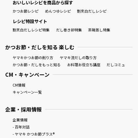
おいしいレシピを商品から探す
かつお節レシピ
めんつゆレシピ
割烹白だしレシピ
レシピ特設サイト
割烹白だしレシピ特集
だし巻き卵特集
茶碗蒸し特集
かつお節・だしを知る 楽しむ
ヤマキかつお節の削り方
ヤマキ流だしの取り方
かつお節・だしをもっと知る
お料理お役立ち講座
だしコミュ
CM・キャンペーン
CM情報
キャンペーン一覧
企業・採用情報
企業情報
- 百年対話
- ヤマキ かつお節プラス®