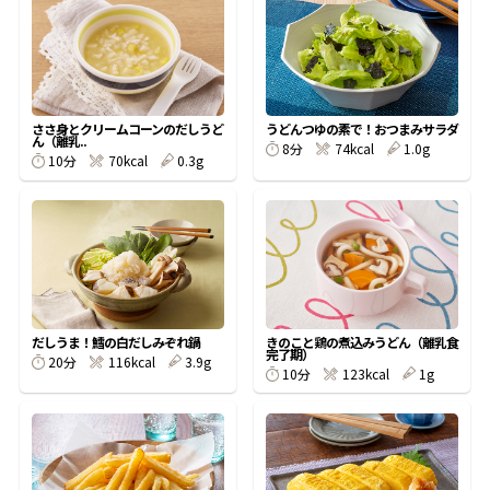
オンラインショップ
汁物レシピ
かつお節・だしをもっと知る
- ヤマキ かつお節プラス®
コミュニティサイト
時短レシピ
ヤマキ かつお節プラス®
Global
採用情報
ささ身とクリームコーンのだしうど
うどんつゆの素で！おつまみサラダ
旨さ、別格。だし屋の鍋
韓福善シリーズ
ん（離乳..
8分
74kcal
1.0g
10分
70kcal
0.3g
おいしいレシピを商品から探す
かつお節・だしを楽しむ
- ジョブリターン制
かつお節レシピ
だしコミュ
めんつゆレシピ
だしうま！鱈の白だしみぞれ鍋
きのこと鶏の煮込みうどん（離乳食
完了期）
20分
116kcal
3.9g
割烹白だしレシピ
10分
123kcal
1g
サッと鍋®
楽チン鍋®
レシピ特設サイト