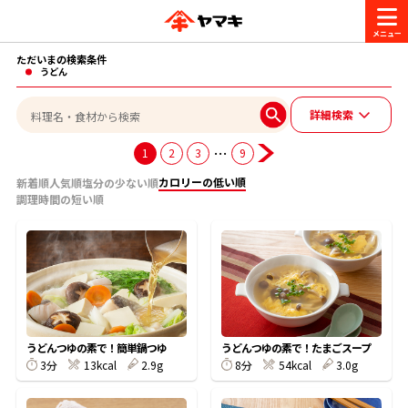
ただいまの検索条件
商品情報
うどん
詳細検索
レシピ
ブランド一覧
…
1
2
3
9
かつお節・だしを楽しむ
カロリーの低い順
新着順
人気順
塩分の少ない順
調理時間の短い順
おいしいレシピを探す
CM・キャンペーン
おいしいレシピトップ
かつお節・だしを知る
CM
企業・採用情報
主食レシピ
だしの取り方
ヤマキ『めんつゆ』
ヤマキ 割烹白だし
キャンペーン一覧
企業情報
お問い合わせ
うどんつゆの素で！簡単鍋つゆ
うどんつゆの素で！たまごスープ
主菜レシピ
かつお節の削り方
3分
13kcal
2.9g
8分
54kcal
3.0g
- 百年対話
ヤマキお客様相談室