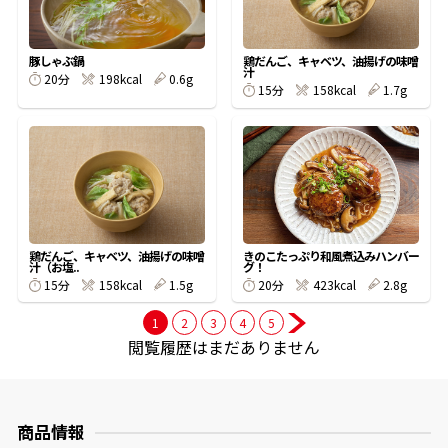
商品情報一覧
豚しゃぶ鍋
鶏だんご、キャベツ、油揚げの味噌
汁
20分
198kcal
0.6g
15分
158kcal
1.7g
おすすめサイト
新鮮一番
氷熟®︎
鶏だんご、キャベツ、油揚げの味噌
きのこたっぷり和風煮込みハンバー
汁（お塩..
グ！
15分
158kcal
1.5g
20分
423kcal
2.8g
だしパック
1
2
3
4
5
閲覧履歴はまだありません
商品情報