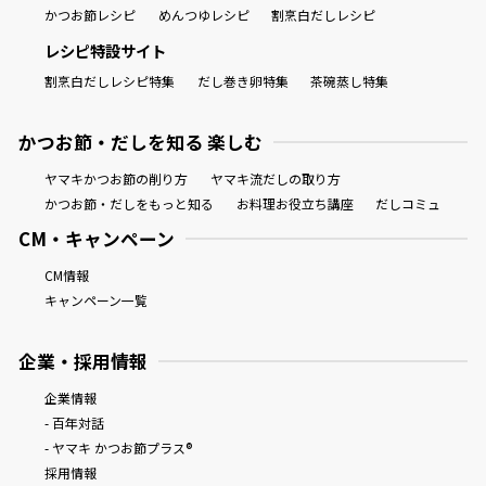
かつお節レシピ
めんつゆレシピ
割烹白だしレシピ
レシピ特設サイト
割烹白だしレシピ特集
だし巻き卵特集
茶碗蒸し特集
かつお節・だしを知る 楽しむ
ヤマキかつお節の削り方
ヤマキ流だしの取り方
かつお節・だしをもっと知る
お料理お役立ち講座
だしコミュ
CM・キャンペーン
CM情報
キャンペーン一覧
企業・採用情報
企業情報
- 百年対話
- ヤマキ かつお節プラス®
採用情報