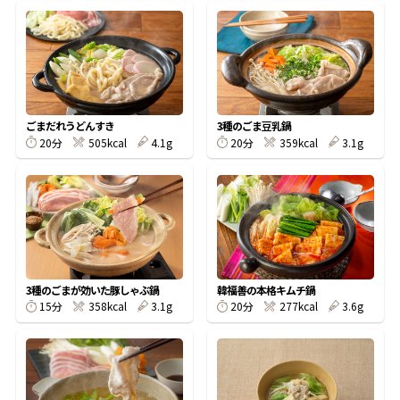
鰹節屋の
『踊り節』
ごまだれうどんすき
3種のごま豆乳鍋
だしパック
20分
505kcal
4.1g
20分
359kcal
3.1g
3種のごまが効いた豚しゃぶ鍋
韓福善の本格キムチ鍋
15分
358kcal
3.1g
20分
277kcal
3.6g
だし粉