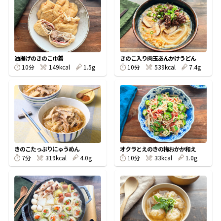
オンラインショップ
汁物レシピ
かつお節・だしをもっと知る
- ヤマキ かつお節プラス®
コミュニティサイト
時短レシピ
ヤマキ かつお節プラス®
Global
採用情報
油揚げのきのこ巾着
きのこ入り肉玉あんかけうどん
旨さ、別格。だし屋の鍋
韓福善シリーズ
10分
149kcal
1.5g
10分
539kcal
7.4g
おいしいレシピを商品から探す
かつお節・だしを楽しむ
- ジョブリターン制
かつお節レシピ
だしコミュ
めんつゆレシピ
きのこたっぷりにゅうめん
オクラとえのきの梅おかか和え
7分
319kcal
4.0g
10分
33kcal
1.0g
割烹白だしレシピ
サッと鍋®
楽チン鍋®
レシピ特設サイト