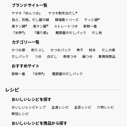
ブランドサイト一覧
ヤマキ『めんつゆ』
ヤマキ割烹白だし®
旨さ、別格。だし屋の鍋
韓福善シリーズ
サッと鍋®
楽チン鍋®
楽チン屋®
ストレートつゆ
新鮮一番
『氷熟®』
『踊り節』
鰹節屋のだしパック
だし粉
カテゴリー一覧
かつお節
削りぶし
かつおパック
煮干
粉末
だしの素
だしパック
つゆ
白だし
専用つゆ
鍋つゆ
業務用商品
おすすめサイト
新鮮一番
『氷熟®』
鰹節屋のだしパック
レシピ
おいしいレシピを探す
おいしいレシピトップ
主食レシピ
主菜レシピ
汁物レシピ
時短レシピ
おいしいレシピを商品から探す