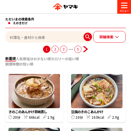
ただいまの検索条件
商品情報
えのきだけ
詳細検索
レシピ
ブランド一覧
…
1
2
3
5
かつお節・だしを楽しむ
新着順
人気順
塩分の少ない順
カロリーの低い順
調理時間の短い順
おいしいレシピを探す
CM・キャンペーン
おいしいレシピトップ
かつお節・だしを知る
CM
企業・採用情報
主食レシピ
だしの取り方
ヤマキ『めんつゆ』
ヤマキ 割烹白だし
キャンペーン一覧
企業情報
お問い合わせ
きのこのあんかけ茶碗蒸し
豆腐のきのこあんかけ
主菜レシピ
かつお節の削り方
20分
66kcal
1.9g
10分
163kcal
2.9g
- 百年対話
ヤマキお客様相談室