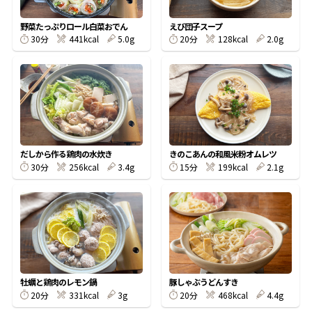
割烹白だしレシピ特集
野菜たっぷりロール白菜おでん
えび団子スープ
30分
441kcal
5.0g
20分
128kcal
2.0g
だし巻き卵特集
楽チン屋®
ストレートつゆ
かつおだしが決め手！簡単茶碗蒸し
だしから作る鶏肉の水炊き
きのこあんの和風米粉オムレツ
30分
256kcal
3.4g
15分
199kcal
2.1g
新鮮一番
『氷熟®』
牡蠣と鶏肉のレモン鍋
豚しゃぶうどんすき
20分
331kcal
3g
20分
468kcal
4.4g