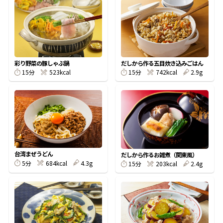
オンラインショップ
汁物レシピ
かつお節・だしをもっと知る
- ヤマキ かつお節プラス®
コミュニティサイト
時短レシピ
ヤマキ かつお節プラス®
Global
採用情報
彩り野菜の豚しゃぶ鍋
だしから作る五目炊き込みごはん
旨さ、別格。だし屋の鍋
韓福善シリーズ
15分
523kcal
15分
742kcal
2.9g
おいしいレシピを商品から探す
かつお節・だしを楽しむ
- ジョブリターン制
かつお節レシピ
だしコミュ
めんつゆレシピ
台湾まぜうどん
だしから作るお雑煮（関東風）
5分
684kcal
4.3g
15分
203kcal
2.4g
割烹白だしレシピ
サッと鍋®
楽チン鍋®
レシピ特設サイト