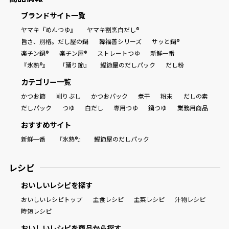
ブランドサイト一覧
ヤマキ『めんつゆ』
ヤマキ割烹白だし®
旨さ、別格。だし屋の鍋
韓福善シリーズ
サッと鍋®
楽チン鍋®
楽チン屋®
ストレートつゆ
新鮮一番
『氷熟®』
『踊り節』
鰹節屋のだしパック
だし粉
カテゴリー一覧
かつお節
削りぶし
かつおパック
煮干
粉末
だしの素
だしパック
つゆ
白だし
専用つゆ
鍋つゆ
業務用商品
おすすめサイト
新鮮一番
『氷熟®』
鰹節屋のだしパック
レシピ
おいしいレシピを探す
おいしいレシピトップ
主食レシピ
主菜レシピ
汁物レシピ
時短レシピ
おいしいレシピを商品から探す