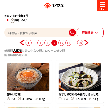
ただいまの検索条件
商品情報
時短レシピ
詳細検索
レシピ
ブランド一覧
…
…
1
7
8
9
10
11
86
かつお節・だしを楽しむ
人気順
新着順
塩分の少ない順
カロリーの低い順
おいしいレシピを探す
調理時間の短い順
CM・キャンペーン
おいしいレシピトップ
かつお節・だしを知る
CM
企業・採用情報
主食レシピ
だしの取り方
ヤマキ『めんつゆ』
ヤマキ 割烹白だし
キャンペーン一覧
企業情報
お問い合わせ
卵かけご飯
なすと鶏むね肉の白だしさっと煮
主菜レシピ
かつお節の削り方
3分
335kcal
0.7g
10分
120kcal
2.1g
- 百年対話
ヤマキお客様相談室