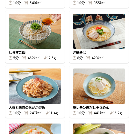
10分
540kcal
10分
355kcal
鰹節屋の
『踊り節』
だしパック
しらすご飯
沖縄そば
5分
462kcal
2.6g
8分
423kcal
大根と豚肉のおかか炒め
塩レモン白だしそうめん
だし粉
10分
247kcal
1.4g
10分
441kcal
6.2g