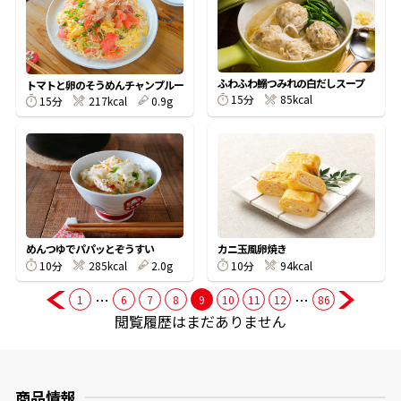
商品情報一覧
ふわふわ鰯つみれの白だしスープ
トマトと卵のそうめんチャンプルー
15分
85kcal
15分
217kcal
0.9g
おすすめサイト
新鮮一番
氷熟®︎
めんつゆでパパッとぞうすい
カニ玉風卵焼き
10分
285kcal
2.0g
10分
94kcal
だしパック
…
…
1
6
7
8
9
10
11
12
86
閲覧履歴はまだありません
商品情報