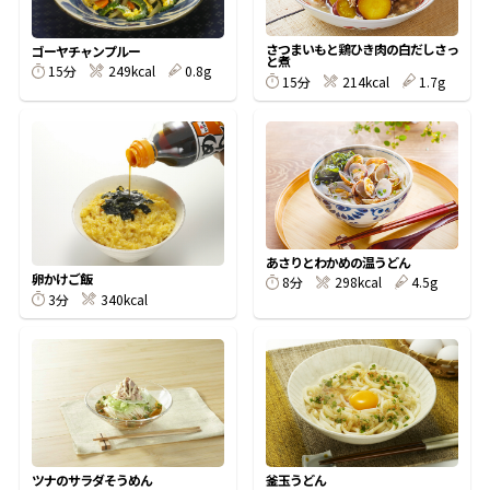
割烹白だしレシピ特集
さつまいもと鶏ひき肉の白だしさっ
ゴーヤチャンプルー
と煮
15分
249kcal
0.8g
15分
214kcal
1.7g
だし巻き卵特集
楽チン屋®
ストレートつゆ
かつおだしが決め手！簡単茶碗蒸し
あさりとわかめの温うどん
卵かけご飯
8分
298kcal
4.5g
3分
340kcal
新鮮一番
『氷熟®』
ツナのサラダそうめん
釜玉うどん