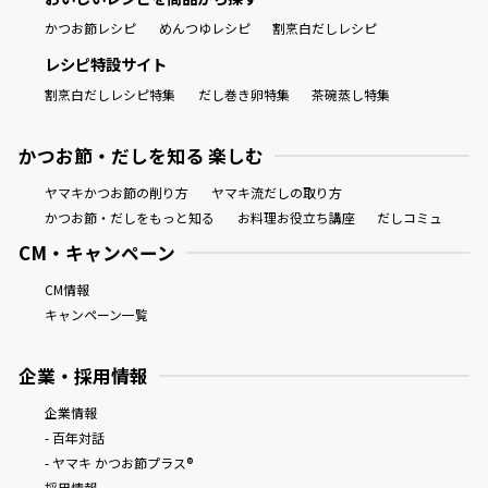
かつお節レシピ
めんつゆレシピ
割烹白だしレシピ
レシピ特設サイト
割烹白だしレシピ特集
だし巻き卵特集
茶碗蒸し特集
かつお節・だしを知る 楽しむ
ヤマキかつお節の削り方
ヤマキ流だしの取り方
かつお節・だしをもっと知る
お料理お役立ち講座
だしコミュ
CM・キャンペーン
CM情報
キャンペーン一覧
企業・採用情報
企業情報
- 百年対話
- ヤマキ かつお節プラス®
採用情報