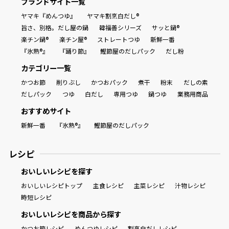
ブランドサイト一覧
ヤマキ『めんつゆ』
ヤマキ割烹白だし®
旨さ、別格。だし屋の鍋
韓福善シリーズ
サッと鍋®
楽チン鍋®
楽チン屋®
ストレートつゆ
新鮮一番
『氷熟®』
『踊り節』
鰹節屋のだしパック
だし粉
カテゴリー一覧
かつお節
削りぶし
かつおパック
煮干
粉末
だしの素
だしパック
つゆ
白だし
専用つゆ
鍋つゆ
業務用商品
おすすめサイト
新鮮一番
『氷熟®』
鰹節屋のだしパック
レシピ
おいしいレシピを探す
おいしいレシピトップ
主食レシピ
主菜レシピ
汁物レシピ
時短レシピ
おいしいレシピを商品から探す
かつお節レシピ
めんつゆレシピ
割烹白だしレシピ