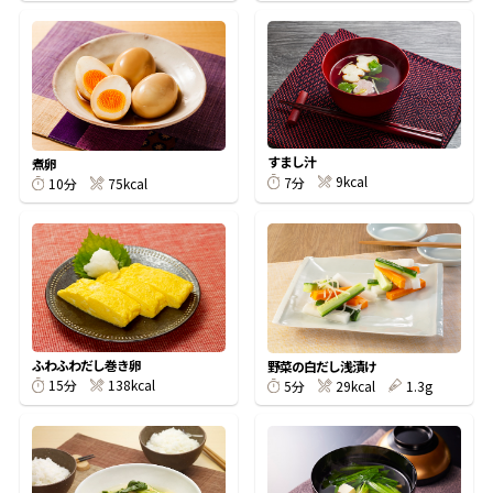
鰹節屋の
『踊り節』
だしパック
すまし汁
煮卵
9kcal
7分
75kcal
10分
ふわふわだし巻き卵
野菜の白だし浅漬け
138kcal
15分
29kcal
1.3g
5分
だし粉