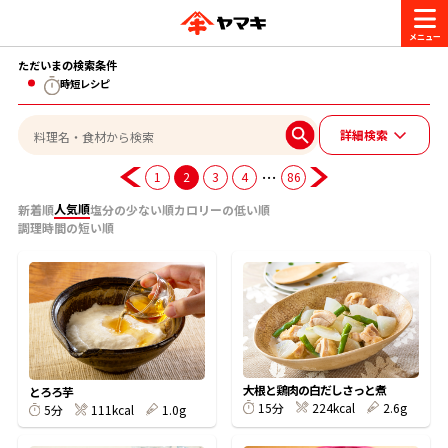
ただいまの検索条件
商品情報
時短レシピ
詳細検索
レシピ
ブランド一覧
…
1
2
3
4
86
かつお節・だしを楽しむ
人気順
新着順
塩分の少ない順
カロリーの低い順
おいしいレシピを探す
調理時間の短い順
CM・キャンペーン
おいしいレシピトップ
かつお節・だしを知る
CM
企業・採用情報
主食レシピ
だしの取り方
ヤマキ『めんつゆ』
ヤマキ 割烹白だし
キャンペーン一覧
企業情報
お問い合わせ
大根と鶏肉の白だしさっと煮
とろろ芋
主菜レシピ
かつお節の削り方
224kcal
2.6g
15分
111kcal
1.0g
5分
- 百年対話
ヤマキお客様相談室