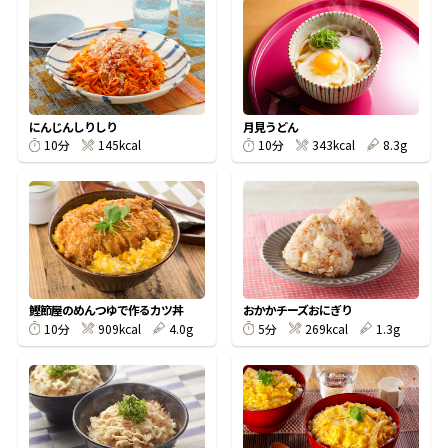
オンラインショップ
汁物レシピ
かつお節・だしをもっと知る
- ヤマキ かつお節プラス®
コミュニティサイト
時短レシピ
ヤマキ かつお節プラス®
Global
採用情報
にんじんしりしり
月見うどん
旨さ、別格。だし屋の鍋
韓福善シリーズ
145kcal
343kcal
8.3g
10分
10分
おいしいレシピを商品から探す
かつお節・だしを楽しむ
- ジョブリターン制
かつお節レシピ
だしコミュ
めんつゆレシピ
鰹節屋のめんつゆで作るカツ丼
おかかチーズおにぎり
909kcal
4.0g
269kcal
1.3g
10分
5分
割烹白だしレシピ
サッと鍋®
楽チン鍋®
レシピ特設サイト