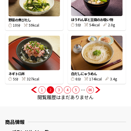
商品情報一覧
ほうれん草と豆腐のお吸い物
野菜の煮びたし
54kcal
2.0g
5分
59kcal
10分
おすすめサイト
新鮮一番
氷熟®︎
ネギトロ丼
白だしにゅうめん
327kcal
174kcal
3.4g
5分
6分
だしパック
…
1
2
3
4
5
86
閲覧履歴はまだありません
商品情報