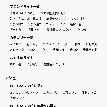
ブランドサイト一覧
ヤマキ『めんつゆ』
ヤマキ割烹白だし®
旨さ、別格。だし屋の鍋
韓福善シリーズ
サッと鍋®
楽チン鍋®
楽チン屋®
ストレートつゆ
新鮮一番
『氷熟®』
『踊り節』
鰹節屋のだしパック
だし粉
カテゴリー一覧
かつお節
削りぶし
かつおパック
煮干
粉末
だしの素
だしパック
つゆ
白だし
専用つゆ
鍋つゆ
業務用商品
おすすめサイト
新鮮一番
『氷熟®』
鰹節屋のだしパック
レシピ
おいしいレシピを探す
おいしいレシピトップ
主食レシピ
主菜レシピ
汁物レシピ
時短レシピ
おいしいレシピを商品から探す