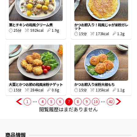
商品情報一覧
栗とチキンの和風クリーム煮
かつお節入り！和風じゃが米粉ガレ
ット
25分
592kcal
1.9g
15分
173kcal
1.2g
おすすめサイト
新鮮一番
氷熟®︎
大葉とかつお節の和風米粉ナゲット
かつお節入り米粉大根もち
15分
284kcal
0.6g
15分
135kcal
1.1g
だしパック
…
…
1
4
5
6
7
8
9
10
42
閲覧履歴はまだありません
商品情報