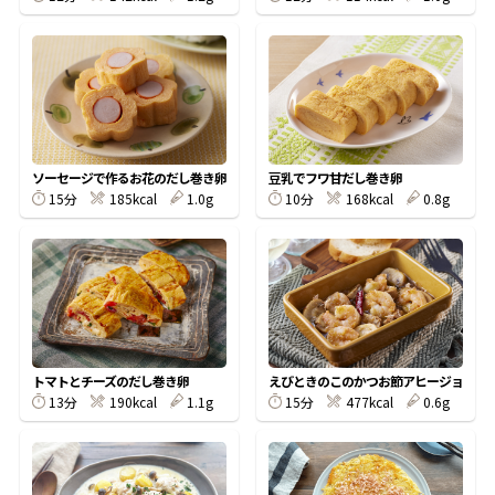
鰹節屋の
『踊り節』
だしパック
ソーセージで作るお花のだし巻き卵
豆乳でフワ甘だし巻き卵
15分
185kcal
1.0g
10分
168kcal
0.8g
トマトとチーズのだし巻き卵
えびときのこのかつお節アヒージョ
13分
190kcal
1.1g
15分
477kcal
0.6g
だし粉