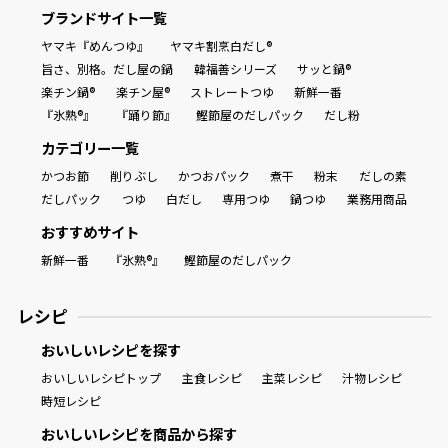
ブランドサイト一覧
ヤマキ『めんつゆ』
ヤマキ割烹白だし®
旨さ、別格。だし屋の鍋
韓福善シリーズ
サッと鍋®
楽チン鍋®
楽チン屋®
ストレートつゆ
新鮮一番
『氷熟®』
『踊り節』
鰹節屋のだしパック
だし粉
カテゴリー一覧
かつお節
削りぶし
かつおパック
煮干
粉末
だしの素
だしパック
つゆ
白だし
専用つゆ
鍋つゆ
業務用商品
おすすめサイト
新鮮一番
『氷熟®』
鰹節屋のだしパック
レシピ
おいしいレシピを探す
おいしいレシピトップ
主食レシピ
主菜レシピ
汁物レシピ
時短レシピ
おいしいレシピを商品から探す