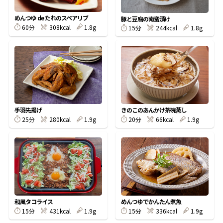
割烹白だしレシピ特集
めんつゆ de たれのスペアリブ
豚と豆腐の南蛮漬け
60分
308kcal
1.8g
15分
244kcal
1.8g
だし巻き卵特集
楽チン屋®
ストレートつゆ
かつおだしが決め手！簡単茶碗蒸し
手羽先揚げ
きのこのあんかけ茶碗蒸し
25分
280kcal
1.9g
20分
66kcal
1.9g
新鮮一番
『氷熟®』
和風タコライス
めんつゆでかんたん煮魚
15分
431kcal
1.9g
15分
336kcal
1.9g