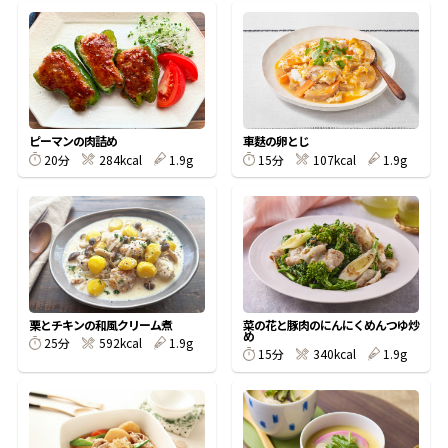
鰹節屋の
『踊り節』
ピーマンの肉詰め
車麩の卵とじ
だしパック
20分
284kcal
1.9g
15分
107kcal
1.9g
栗とチキンの和風クリーム煮
菜の花と豚肉のにんにくめんつゆ炒
め
25分
592kcal
1.9g
15分
340kcal
1.9g
だし粉