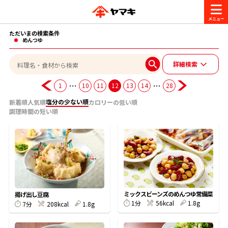
ただいまの検索条件
商品情報
めんつゆ
詳細検索
レシピ
ブランド一覧
…
…
1
10
11
12
13
14
28
かつお節・だしを楽しむ
塩分の少ない順
新着順
人気順
カロリーの低い順
調理時間の短い順
おいしいレシピを探す
CM・キャンペーン
おいしいレシピトップ
かつお節・だしを知る
CM
企業・採用情報
主食レシピ
だしの取り方
ヤマキ『めんつゆ』
ヤマキ 割烹白だし
キャンペーン一覧
企業情報
ミックスビーンズのめんつゆ常備菜
お問い合わせ
揚げ出し豆腐
1分
56kcal
1.8g
主菜レシピ
かつお節の削り方
7分
208kcal
1.8g
- 百年対話
ヤマキお客様相談室