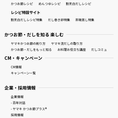
かつお節レシピ
めんつゆレシピ
割烹白だしレシピ
レシピ特設サイト
割烹白だしレシピ特集
だし巻き卵特集
茶碗蒸し特集
かつお節・だしを知る 楽しむ
ヤマキかつお節の削り方
ヤマキ流だしの取り方
かつお節・だしをもっと知る
お料理お役立ち講座
だしコミュ
CM・キャンペーン
CM情報
キャンペーン一覧
企業・採用情報
企業情報
- 百年対話
- ヤマキ かつお節プラス®
採用情報