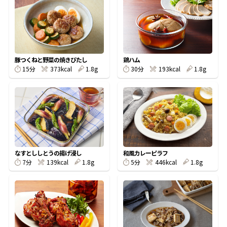
オンラインショップ
汁物レシピ
かつお節・だしをもっと知る
- ヤマキ かつお節プラス®
コミュニティサイト
時短レシピ
ヤマキ かつお節プラス®
Global
採用情報
豚つくねと野菜の焼きびたし
鶏ハム
旨さ、別格。だし屋の鍋
韓福善シリーズ
15分
373kcal
1.8g
30分
193kcal
1.8g
おいしいレシピを商品から探す
かつお節・だしを楽しむ
- ジョブリターン制
かつお節レシピ
だしコミュ
めんつゆレシピ
なすとししとうの揚げ浸し
和風カレーピラフ
7分
139kcal
1.8g
5分
446kcal
1.8g
割烹白だしレシピ
サッと鍋®
楽チン鍋®
レシピ特設サイト