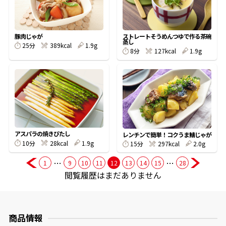
商品情報一覧
豚肉じゃが
ストレートそうめんつゆで作る茶碗
蒸し
25分
389kcal
1.9g
8分
127kcal
1.9g
おすすめサイト
新鮮一番
氷熟®︎
アスパラの焼きびたし
レンチンで簡単！コクうま鯖じゃが
10分
28kcal
1.9g
15分
297kcal
2.0g
だしパック
…
…
1
9
10
11
12
13
14
15
28
閲覧履歴はまだありません
商品情報