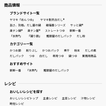
商品情報
ブランドサイト一覧
ヤマキ『めんつゆ』
ヤマキ割烹白だし®
旨さ、別格。だし屋の鍋
韓福善シリーズ
サッと鍋®
楽チン鍋®
楽チン屋®
ストレートつゆ
新鮮一番
『氷熟®』
『踊り節』
鰹節屋のだしパック
だし粉
カテゴリー一覧
かつお節
削りぶし
かつおパック
煮干
粉末
だしの素
だしパック
つゆ
白だし
専用つゆ
鍋つゆ
業務用商品
おすすめサイト
新鮮一番
『氷熟®』
鰹節屋のだしパック
レシピ
おいしいレシピを探す
おいしいレシピトップ
主食レシピ
主菜レシピ
汁物レシピ
時短レシピ