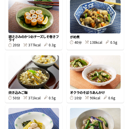
オンラインショップ
汁物レシピ
かつお節・だしをもっと知る
- ヤマキ かつお節プラス®
コミュニティサイト
時短レシピ
ヤマキ かつお節プラス®
Global
採用情報
鶏ささみのかつおチーズしそ巻きフ
がめ煮
旨さ、別格。だし屋の鍋
韓福善シリーズ
ライ
138kcal
0.5g
40分
377kcal
0.3g
20分
おいしいレシピを商品から探す
かつお節・だしを楽しむ
- ジョブリターン制
かつお節レシピ
だしコミュ
めんつゆレシピ
炊き込みご飯
オクラのそぼろあんかけ
割烹白だしレシピ
371kcal
0.5g
90kcal
0.6g
50分
10分
サッと鍋®
楽チン鍋®
レシピ特設サイト