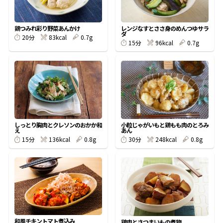
割烹白だしレシピ特集
鶏つみれ彩り野菜あんかけ
レンジなすとささ身のめんつゆサラ
ダ
83kcal
0.7g
20分
96kcal
0.7g
15分
だし巻き卵特集
楽チン屋®
ストレートつゆ
かつおだしが決め手！簡単茶碗蒸し
しっとり胸肉とクレソンのおかか和
小粒じゃがいもと鶏もも肉のとろみ
え
あん
136kcal
0.8g
248kcal
0.8g
15分
30分
新鮮一番
『氷熟®』
和風チキントマト煮込み
鶏肉とさつまいもの煮物