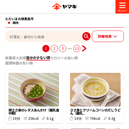
ただいまの検索条件
商品情報
鶏肉
詳細検索
レシピ
ブランド一覧
…
1
2
3
13
かつお節・だしを楽しむ
塩分の少ない順
新着順
人気順
カロリーの低い順
調理時間の短い順
おいしいレシピを探す
CM・キャンペーン
おいしいレシピトップ
かつお節・だしを知る
CM
企業・採用情報
主食レシピ
だしの取り方
ヤマキ『めんつゆ』
ヤマキ 割烹白だし
キャンペーン一覧
企業情報
お問い合わせ
鶏ささ身のレタスあんかけ（離乳食
ささ身とクリームコーンのだしうど
中期）
ん（離乳..
主菜レシピ
かつお節の削り方
25kcal
0.1g
70kcal
0.3g
10分
10分
- 百年対話
ヤマキお客様相談室