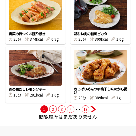
商品情報一覧
野菜の棒つくね照り焼き
鶏むね肉の和風ピカタ
おすすめサイト
374kcal
0.9g
309kcal
1.0g
20分
20分
新鮮一番
氷熟®︎
さっぱりめんつゆ梅干し味のから揚
鶏の白だしレモンソテー
だしパック
げ
281kcal
1.0g
10分
389kcal
1g
20分
…
1
2
3
4
13
閲覧履歴はまだありません