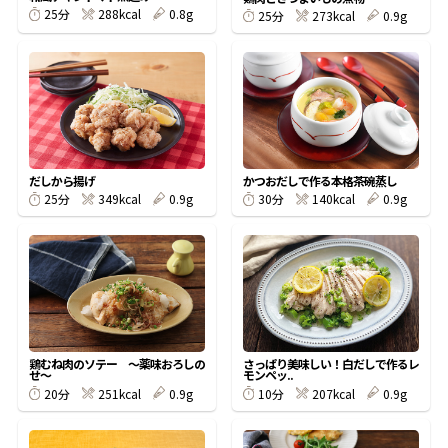
288kcal
0.8g
25分
273kcal
0.9g
25分
鰹節屋の
『踊り節』
だしパック
だしから揚げ
かつおだしで作る本格茶碗蒸し
349kcal
0.9g
140kcal
0.9g
25分
30分
鶏むね肉のソテー ～薬味おろしの
さっぱり美味しい！白だしで作るレ
だし粉
せ～
モンペッ..
251kcal
0.9g
207kcal
0.9g
20分
10分