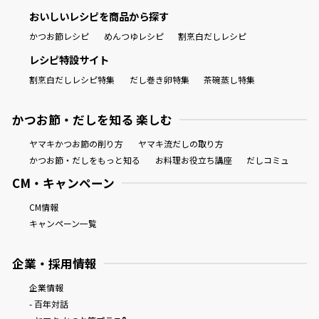
おいしいレシピを商品から探す
かつお節レシピ
めんつゆレシピ
割烹白だしレシピ
レシピ特設サイト
割烹白だしレシピ特集
だし巻き卵特集
茶碗蒸し特集
かつお節・だしを知る 楽しむ
ヤマキかつお節の削り方
ヤマキ流だしの取り方
かつお節・だしをもっと知る
お料理お役立ち講座
だしコミュ
CM・キャンペーン
CM情報
キャンペーン一覧
企業・採用情報
企業情報
- 百年対話