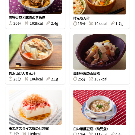
割烹白だしレシピ特集
高野豆腐と豚肉の含め煮
けんちん汁
20分
102kcal
2.4g
15分
104kcal
1.7g
だし巻き卵特集
楽チン屋®
ストレートつゆ
かつおだしが決め手！簡単茶碗蒸し
具沢山けんちん汁
高野豆腐の五目煮
20分
106kcal
2.1g
25分
107kcal
新鮮一番
『氷熟®』
玉ねぎスライス梅のせ冷奴
白い麻婆豆腐（幼児食）
3分
109kcal
12分
111kcal
0.6g