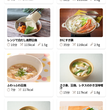
鰹節屋の
『踊り節』
だしパック
レンジで白だし高野豆腐
かにすき鍋
10分
115kcal
1.5g
35分
116kcal
2.9g
ふわっふわ豆腐
ささ身、豆腐、レタスのかき玉味噌
汁
7分
117kcal
だし粉
15分
117kcal
1.8g