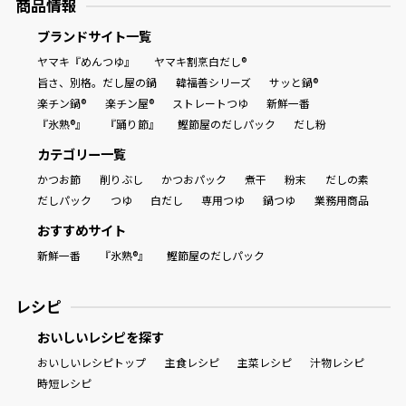
商品情報
ブランドサイト一覧
ヤマキ『めんつゆ』
ヤマキ割烹白だし®
旨さ、別格。だし屋の鍋
韓福善シリーズ
サッと鍋®
楽チン鍋®
楽チン屋®
ストレートつゆ
新鮮一番
『氷熟®』
『踊り節』
鰹節屋のだしパック
だし粉
カテゴリー一覧
かつお節
削りぶし
かつおパック
煮干
粉末
だしの素
だしパック
つゆ
白だし
専用つゆ
鍋つゆ
業務用商品
おすすめサイト
新鮮一番
『氷熟®』
鰹節屋のだしパック
レシピ
おいしいレシピを探す
おいしいレシピトップ
主食レシピ
主菜レシピ
汁物レシピ
時短レシピ