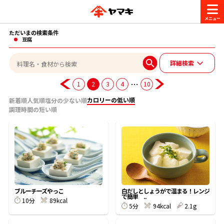
ただいまの検索条件
商品情報
豆腐
詳細検索
レシピ
ブランド一覧
…
1
2
3
4
10
かつお節・だしを楽しむ
カロリーの低い順
新着順
人気順
塩分の少ない順
調理時間の短い順
おいしいレシピを探す
CM・キャンペーン
おいしいレシピトップ
かつお節・だしを知る
CM
企業・採用情報
主食レシピ
だしの取り方
ヤマキ『めんつゆ』
ヤマキ 割烹白だし
キャンペーン一覧
企業情報
お問い合わせ
ブルーチーズやっこ
白だしとしょうがで温まる！レンジ
で簡単 ..
主菜レシピ
かつお節の削り方
10分
89kcal
5分
94kcal
2.1g
- 百年対話
ヤマキお客様相談室