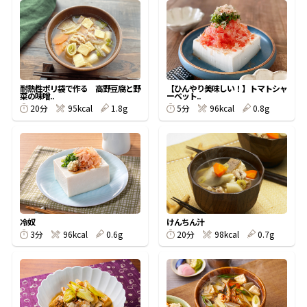
オンラインショップ
汁物レシピ
かつお節・だしをもっと知る
- ヤマキ かつお節プラス®
コミュニティサイト
時短レシピ
ヤマキ かつお節プラス®
Global
採用情報
旨さ、別格。だし屋の鍋
韓福善シリーズ
耐熱性ポリ袋で作る 高野豆腐と野
【ひんやり美味しい！】トマトシャ
菜の味噌..
ーベット..
20分
95kcal
1.8g
5分
96kcal
0.8g
おいしいレシピを商品から探す
かつお節・だしを楽しむ
- ジョブリターン制
かつお節レシピ
だしコミュ
めんつゆレシピ
冷奴
けんちん汁
割烹白だしレシピ
3分
96kcal
0.6g
20分
98kcal
0.7g
サッと鍋®
楽チン鍋®
レシピ特設サイト