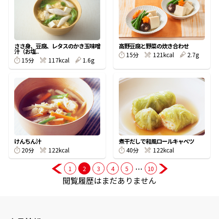
商品情報一覧
ささ身、豆腐、レタスのかき玉味噌
高野豆腐と野菜の炊き合わせ
汁（お塩..
15分
121kcal
2.7g
15分
117kcal
1.6g
おすすめサイト
新鮮一番
氷熟®︎
けんちん汁
煮干だしで和風ロールキャベツ
だしパック
20分
122kcal
40分
122kcal
…
1
2
3
4
5
10
閲覧履歴はまだありません