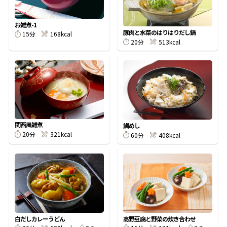
割烹白だしレシピ特集
お雑煮-1
豚肉と水菜のはりはりだし鍋
15分
168kcal
20分
513kcal
だし巻き卵特集
楽チン屋®
ストレートつゆ
かつおだしが決め手！簡単茶碗蒸し
関西風雑煮
鯛めし
20分
321kcal
60分
408kcal
新鮮一番
『氷熟®』
白だしカレーうどん
高野豆腐と野菜の炊き合わせ