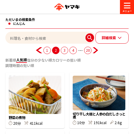
ただいまの検索条件
商品情報
にんじん
詳細検索
レシピ
ブランド一覧
…
1
2
3
4
20
かつお節・だしを楽しむ
人気順
新着順
塩分の少ない順
カロリーの低い順
調理時間の短い順
おいしいレシピを探す
CM・キャンペーン
おいしいレシピトップ
かつお節・だしを知る
CM
企業・採用情報
主食レシピ
だしの取り方
ヤマキ『めんつゆ』
ヤマキ 割烹白だし
キャンペーン一覧
企業情報
切り干し大根と人参の白だしさっと
お問い合わせ
煮
野菜の煮物
主菜レシピ
かつお節の削り方
10分
191kcal
2.6g
20分
411kcal
- 百年対話
ヤマキお客様相談室