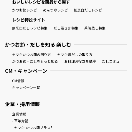
おいしいレシピを商品から探す
かつお節レシピ
めんつゆレシピ
割烹白だしレシピ
レシピ特設サイト
割烹白だしレシピ特集
だし巻き卵特集
茶碗蒸し特集
かつお節・だしを知る 楽しむ
ヤマキかつお節の削り方
ヤマキ流だしの取り方
かつお節・だしをもっと知る
お料理お役立ち講座
だしコミュ
CM・キャンペーン
CM情報
キャンペーン一覧
企業・採用情報
企業情報
- 百年対話
- ヤマキ かつお節プラス®