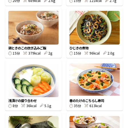
20分
689kcal
2.6g
15分
121kcal
2.7g
鰹節屋の
『踊り節』
だしパック
鶏ときのこの炊き込みご飯
ひじきの煮物
15分
379kcal
2g
15分
96kcal
2.0g
浅漬けの盛り合わせ
春のたけのこちらし寿司
だし粉
8分
36kcal
5.1g
35分
613kcal