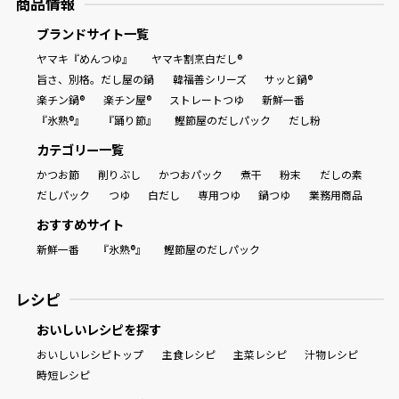
商品情報
ブランドサイト一覧
ヤマキ『めんつゆ』
ヤマキ割烹白だし®
旨さ、別格。だし屋の鍋
韓福善シリーズ
サッと鍋®
楽チン鍋®
楽チン屋®
ストレートつゆ
新鮮一番
『氷熟®』
『踊り節』
鰹節屋のだしパック
だし粉
カテゴリー一覧
かつお節
削りぶし
かつおパック
煮干
粉末
だしの素
だしパック
つゆ
白だし
専用つゆ
鍋つゆ
業務用商品
おすすめサイト
新鮮一番
『氷熟®』
鰹節屋のだしパック
レシピ
おいしいレシピを探す
おいしいレシピトップ
主食レシピ
主菜レシピ
汁物レシピ
時短レシピ