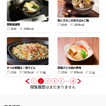
商品情報一覧
鮭ときのこの炊き込みご飯
関東風雑煮
60分
369kcal
20分
298kcal
おすすめサイト
新鮮一番
氷熟®︎
かつお節踊る！焼うどん
厚揚げと大根の煮物
だしパック
15分
582kcal
3.4g
25分
89kcal
2.1g
…
1
2
3
4
5
20
閲覧履歴はまだありません