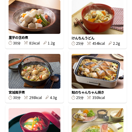
オンラインショップ
汁物レシピ
かつお節・だしをもっと知る
- ヤマキ かつお節プラス®
コミュニティサイト
時短レシピ
ヤマキ かつお節プラス®
Global
採用情報
里芋の含め煮
旨さ、別格。だし屋の鍋
韓福善シリーズ
けんちんうどん
30分
81kcal
1.2g
25分
454kcal
2.2g
おいしいレシピを商品から探す
かつお節・だしを楽しむ
- ジョブリターン制
かつお節レシピ
だしコミュ
めんつゆレシピ
宮城風芋煮
鮭のちゃんちゃん焼き
30分
298kcal
4.3g
25分
350kcal
割烹白だしレシピ
サッと鍋®
楽チン鍋®
レシピ特設サイト