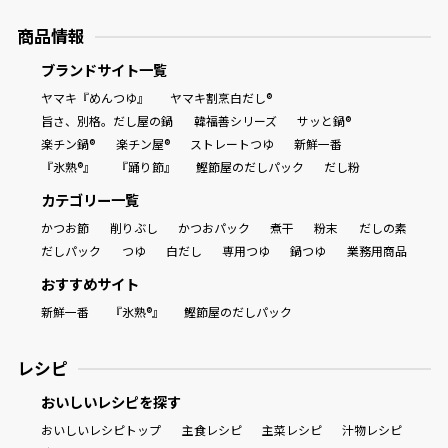
商品情報
ブランドサイト一覧
ヤマキ『めんつゆ』
ヤマキ割烹白だし®
旨さ、別格。だし屋の鍋
韓福善シリーズ
サッと鍋®
楽チン鍋®
楽チン屋®
ストレートつゆ
新鮮一番
『氷熟®』
『踊り節』
鰹節屋のだしパック
だし粉
カテゴリー一覧
かつお節
削りぶし
かつおパック
煮干
粉末
だしの素
だしパック
つゆ
白だし
専用つゆ
鍋つゆ
業務用商品
おすすめサイト
新鮮一番
『氷熟®』
鰹節屋のだしパック
レシピ
おいしいレシピを探す
おいしいレシピトップ
主食レシピ
主菜レシピ
汁物レシピ