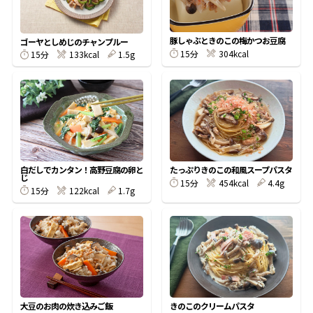
割烹白だしレシピ特集
豚しゃぶときのこの梅かつお豆腐
ゴーヤとしめじのチャンプルー
15分
304kcal
15分
133kcal
1.5g
だし巻き卵特集
楽チン屋®
ストレートつゆ
かつおだしが決め手！簡単茶碗蒸し
白だしでカンタン！高野豆腐の卵と
たっぷりきのこの和風スープパスタ
じ
15分
454kcal
4.4g
15分
122kcal
1.7g
新鮮一番
『氷熟®』
大豆のお肉の炊き込みご飯
きのこのクリームパスタ