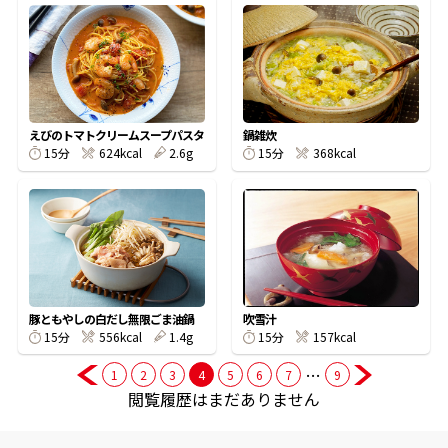
商品情報一覧
おすすめサイト
えびのトマトクリームスープパスタ
鍋雑炊
15分
624kcal
2.6g
15分
368kcal
新鮮一番
氷熟®︎
だしパック
豚ともやしの白だし無限ごま油鍋
吹雪汁
15分
556kcal
1.4g
15分
157kcal
…
1
2
3
4
5
6
7
9
閲覧履歴はまだありません