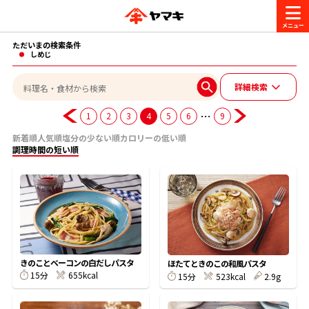
ただいまの検索条件
商品情報
しめじ
詳細検索
レシピ
ブランド一覧
…
1
2
3
4
5
6
9
かつお節・だしを楽しむ
新着順
人気順
塩分の少ない順
カロリーの低い順
調理時間の短い順
おいしいレシピを探す
CM・キャンペーン
おいしいレシピトップ
かつお節・だしを知る
CM
企業・採用情報
主食レシピ
だしの取り方
ヤマキ『めんつゆ』
ヤマキ 割烹白だし
キャンペーン一覧
企業情報
きのことベーコンの白だしパスタ
お問い合わせ
ほたてときのこの和風パスタ
15分
655kcal
主菜レシピ
かつお節の削り方
15分
523kcal
2.9g
- 百年対話
ヤマキお客様相談室