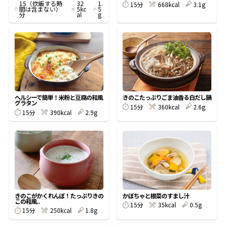
15（炊飯する時
32
1.
15分
668kcal
3.1g
間は含まない）
5kc
5
分
al
g
鰹節屋の
『踊り節』
だしパック
ヘルシーで簡単！米粉と豆腐の和風
きのこたっぷりごま油香る白だし鍋
グラタン
15分
360kcal
2.6g
15分
390kcal
2.9g
だし粉
きのこがかくれんぼ！たっぷりきの
かぼちゃと根菜のすまし汁
この和風..
15分
35kcal
0.5g
15分
250kcal
1.8g