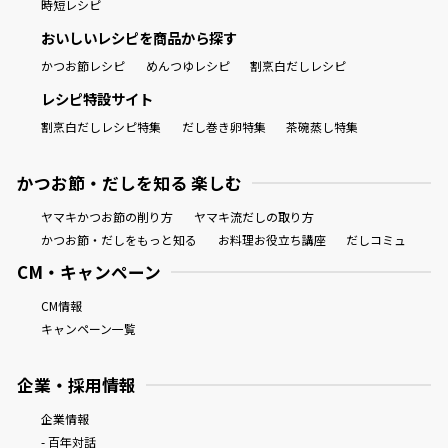
時短レシピ
おいしいレシピを商品から探す
かつお節レシピ
めんつゆレシピ
割烹白だしレシピ
レシピ特設サイト
割烹白だしレシピ特集
だし巻き卵特集
茶碗蒸し特集
かつお節・だしを知る 楽しむ
ヤマキかつお節の削り方
ヤマキ流だしの取り方
かつお節・だしをもっと知る
お料理お役立ち講座
だしコミュ
CM・キャンペーン
CM情報
キャンペーン一覧
企業・採用情報
企業情報
- 百年対話