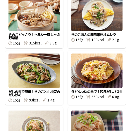
オンラインショップ
汁物レシピ
かつお節・だしをもっと知る
- ヤマキ かつお節プラス®
コミュニティサイト
時短レシピ
ヤマキ かつお節プラス®
Global
採用情報
きのこどっさり！ヘルシー豚しゃぶ
きのこあんの和風米粉オムレツ
旨さ、別格。だし屋の鍋
韓福善シリーズ
野菜鍋
15分
199kcal
2.1g
15分
315kcal
3.5g
おいしいレシピを商品から探す
かつお節・だしを楽しむ
- ジョブリターン制
かつお節レシピ
だしコミュ
めんつゆレシピ
だしの素で簡単！きのこと小松菜の
うどんつゆの素で！和風だしパスタ
だし炒め
15分
659kcal
6.0g
割烹白だしレシピ
15分
93kcal
1.4g
サッと鍋®
楽チン鍋®
レシピ特設サイト