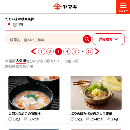
ただいまの検索条件
商品情報
汁物
詳細検索
レシピ
ブランド一覧
…
1
2
3
4
5
15
かつお節・だしを楽しむ
人気順
新着順
塩分の少ない順
カロリーの低い順
おいしいレシピを探す
調理時間の短い順
CM・キャンペーン
おいしいレシピトップ
かつお節・だしを知る
CM
企業・採用情報
主食レシピ
だしの取り方
ヤマキ『めんつゆ』
ヤマキ 割烹白だし
キャンペーン一覧
企業情報
お問い合わせ
豆腐となめこの味噌汁
ぶりのぽかぽか白だし生姜鍋
主菜レシピ
かつお節の削り方
18分
59kcal
15分
254kcal
2.6g
- 百年対話
ヤマキお客様相談室