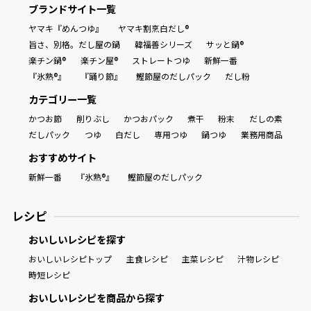
ブランドサイト一覧
ヤマキ『めんつゆ』
ヤマキ割烹白だし®
旨さ、別格。だし屋の鍋
韓福善シリーズ
サッと鍋®
楽チン鍋®
楽チン屋®
ストレートつゆ
新鮮一番
『氷熟®』
『踊り節』
鰹節屋のだしパック
だし粉
カテゴリー一覧
かつお節
削りぶし
かつおパック
煮干
粉末
だしの素
だしパック
つゆ
白だし
専用つゆ
鍋つゆ
業務用商品
おすすめサイト
新鮮一番
『氷熟®』
鰹節屋のだしパック
レシピ
おいしいレシピを探す
おいしいレシピトップ
主食レシピ
主菜レシピ
汁物レシピ
時短レシピ
おいしいレシピを商品から探す