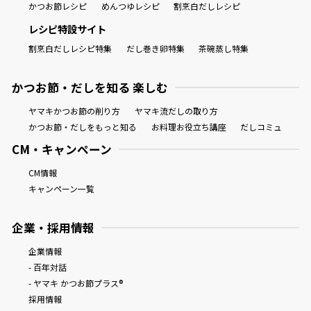
かつお節レシピ
めんつゆレシピ
割烹白だしレシピ
レシピ特設サイト
割烹白だしレシピ特集
だし巻き卵特集
茶碗蒸し特集
かつお節・だしを知る 楽しむ
ヤマキかつお節の削り方
ヤマキ流だしの取り方
かつお節・だしをもっと知る
お料理お役立ち講座
だしコミュ
CM・キャンペーン
CM情報
キャンペーン一覧
企業・採用情報
企業情報
- 百年対話
- ヤマキ かつお節プラス®
採用情報