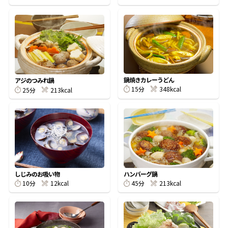
鰹節屋の
『踊り節』
だしパック
鍋焼きカレーうどん
アジのつみれ鍋
15分
348kcal
25分
213kcal
しじみのお吸い物
ハンバーグ鍋
10分
12kcal
45分
213kcal
だし粉