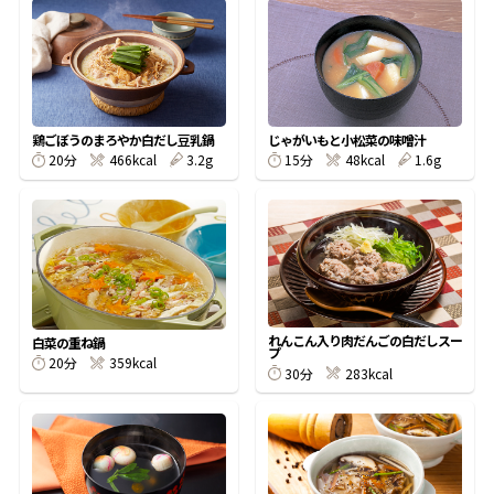
オンラインショップ
汁物レシピ
かつお節・だしをもっと知る
- ヤマキ かつお節プラス®
コミュニティサイト
時短レシピ
ヤマキ かつお節プラス®
Global
採用情報
鶏ごぼうのまろやか白だし豆乳鍋
じゃがいもと小松菜の味噌汁
旨さ、別格。だし屋の鍋
韓福善シリーズ
20分
466kcal
3.2g
15分
48kcal
1.6g
おいしいレシピを商品から探す
かつお節・だしを楽しむ
- ジョブリターン制
かつお節レシピ
だしコミュ
めんつゆレシピ
れんこん入り肉だんごの白だしスー
白菜の重ね鍋
プ
20分
359kcal
割烹白だしレシピ
30分
283kcal
サッと鍋®
楽チン鍋®
レシピ特設サイト