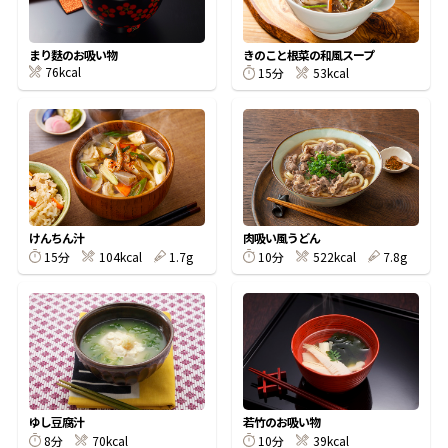
割烹白だしレシピ特集
まり麩のお吸い物
きのこと根菜の和風スープ
76kcal
15分
53kcal
だし巻き卵特集
楽チン屋®
ストレートつゆ
かつおだしが決め手！簡単茶碗蒸し
けんちん汁
肉吸い風うどん
15分
104kcal
1.7g
10分
522kcal
7.8g
新鮮一番
『氷熟®』
ゆし豆腐汁
若竹のお吸い物
8分
70kcal
10分
39kcal