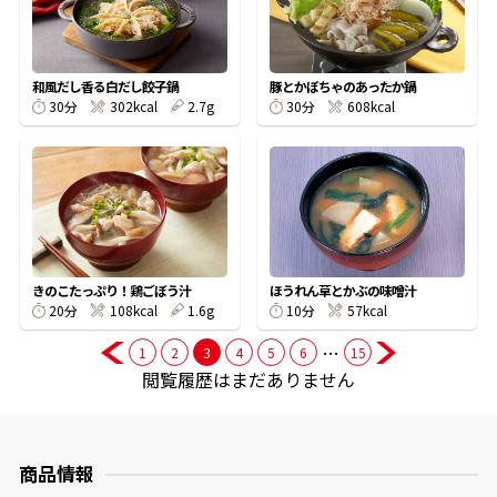
商品情報一覧
和風だし香る白だし餃子鍋
豚とかぼちゃのあったか鍋
30分
302kcal
2.7g
30分
608kcal
おすすめサイト
新鮮一番
氷熟®︎
きのこたっぷり！鶏ごぼう汁
ほうれん草とかぶの味噌汁
20分
108kcal
1.6g
10分
57kcal
だしパック
…
1
2
3
4
5
6
15
閲覧履歴はまだありません
商品情報