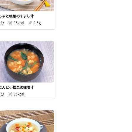
ちゃと根菜のすまし汁
5分
35kcal
0.5g
じんと小松菜の味噌汁
0分
36kcal