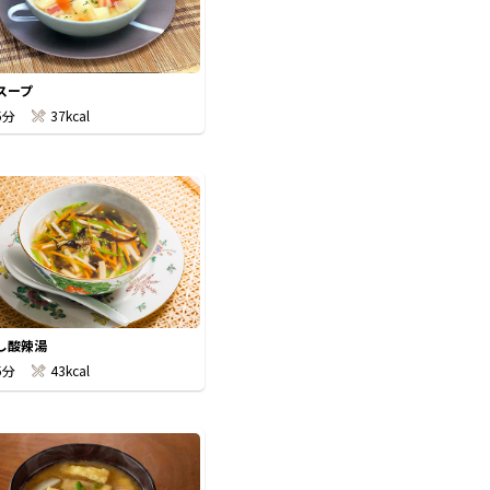
スープ
5分
37kcal
し酸辣湯
5分
43kcal