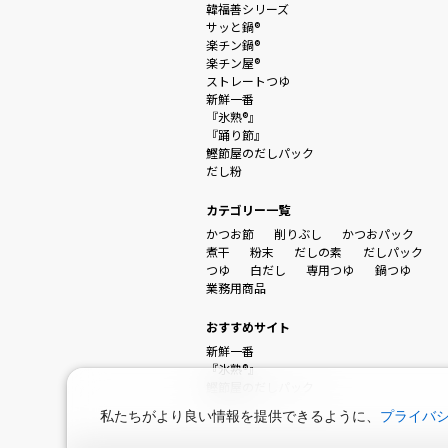
韓福善シリーズ
サッと鍋®
楽チン鍋®
楽チン屋®
ストレートつゆ
新鮮一番
『氷熟®』
『踊り節』
鰹節屋のだしパック
だし粉
カテゴリー一覧
かつお節
削りぶし
かつおパック
煮干
粉末
だしの素
だしパック
つゆ
白だし
専用つゆ
鍋つゆ
業務用商品
おすすめサイト
新鮮一番
『氷熟®』
鰹節屋のだしパック
私たちがより良い情報を提供できるように、
プライバ