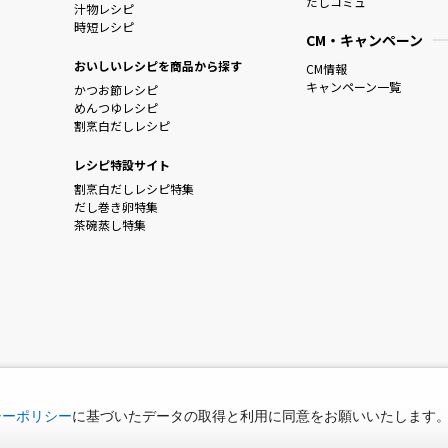
だしコミュ
汁物レシピ
時短レシピ
CM・キャンペーン
おいしいレシピを商品から探す
CM情報
キャンペーン一覧
かつお節レシピ
めんつゆレシピ
割烹白だしレシピ
レシピ特設サイト
割烹白だしレシピ特集
だし巻き卵特集
茶碗蒸し特集
シーポリシー
に基づいたデータの取得と利用に同意をお願いいたします