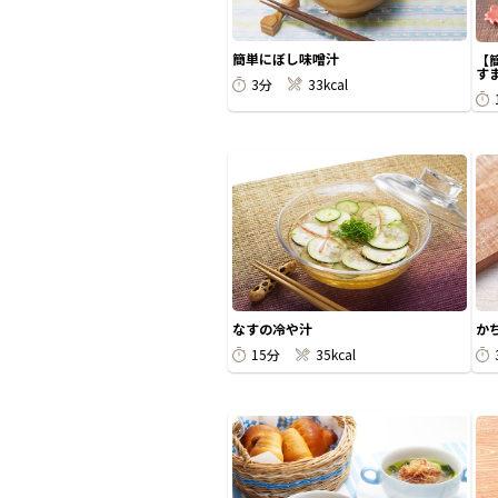
簡単にぼし味噌汁
【
す
3分
33kcal
なすの冷や汁
か
15分
35kcal