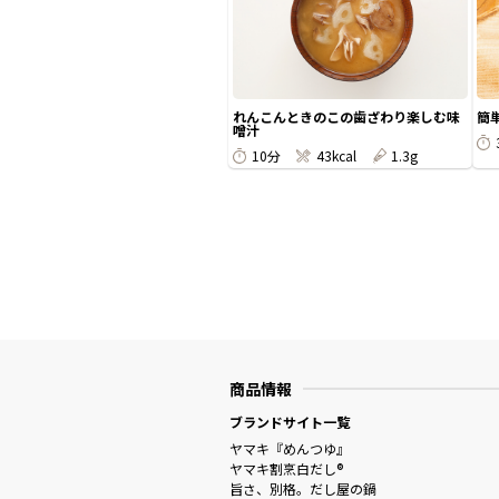
れんこんときのこの歯ざわり楽しむ味
簡
噌汁
10分
43kcal
1.3g
商品情報
ブランドサイト一覧
ヤマキ『めんつゆ』
ヤマキ割烹白だし®
旨さ、別格。だし屋の鍋