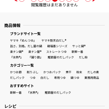
閲覧履歴はまだありません
商品情報
ブランドサイト一覧
ヤマキ『めんつゆ』
ヤマキ割烹白だし®
旨さ、別格。だし屋の鍋
韓福善シリーズ
サッと鍋®
楽チン鍋®
楽チン屋®
ストレートつゆ
新鮮一番
『氷熟®』
『踊り節』
鰹節屋のだしパック
だし粉
カテゴリー一覧
かつお節
削りぶし
かつおパック
煮干
粉末
だしの素
だしパック
つゆ
白だし
専用つゆ
鍋つゆ
業務用商品
おすすめサイト
新鮮一番
『氷熟®』
鰹節屋のだしパック
レシピ