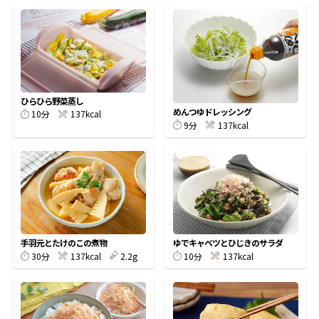
割烹白だしレシピ特集
だし巻き卵特集
楽チン屋®
ストレートつゆ
ひらひら野菜蒸し
かつおだしが決め手！簡単茶碗蒸し
めんつゆドレッシング
10分
137kcal
9分
137kcal
手羽元とたけのこの煮物
ゆでキャベツとひじきのサラダ
新鮮一番
『氷熟®』
30分
137kcal
2.2g
10分
137kcal