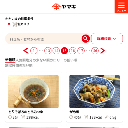
ただいまの検索条件
商品情報
低カロリー
詳細検索
レシピ
ブランド一覧
…
…
1
13
14
15
16
17
46
かつお節・だしを楽しむ
新着順
人気順
塩分の少ない順
カロリーの低い順
おいしいレシピを探す
調理時間の短い順
CM・キャンペーン
おいしいレシピトップ
かつお節・だしを知る
CM
企業・採用情報
主食レシピ
だしの取り方
ヤマキ『めんつゆ』
ヤマキ 割烹白だし
キャンペーン一覧
企業情報
お問い合わせ
とりそぼろのとろみつゆ
がめ煮
主菜レシピ
かつお節の削り方
8分
138kcal
40分
138kcal
0.5g
- 百年対話
ヤマキお客様相談室