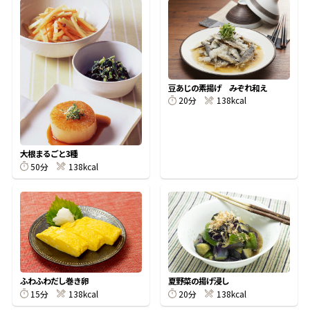
オンラインショップ
汁物レシピ
かつお節・だしをもっと知る
- ヤマキ かつお節プラス®
コミュニティサイト
時短レシピ
ヤマキ かつお節プラス®
Global
採用情報
豆あじの素揚げ みぞれ和え
旨さ、別格。だし屋の鍋
韓福善シリーズ
20分
138kcal
おいしいレシピを商品から探す
かつお節・だしを楽しむ
- ジョブリターン制
かつお節レシピ
だしコミュ
大根まるごと3種
50分
138kcal
めんつゆレシピ
割烹白だしレシピ
サッと鍋®
楽チン鍋®
ふわふわだし巻き卵
夏野菜の揚げ浸し
レシピ特設サイト
15分
138kcal
20分
138kcal