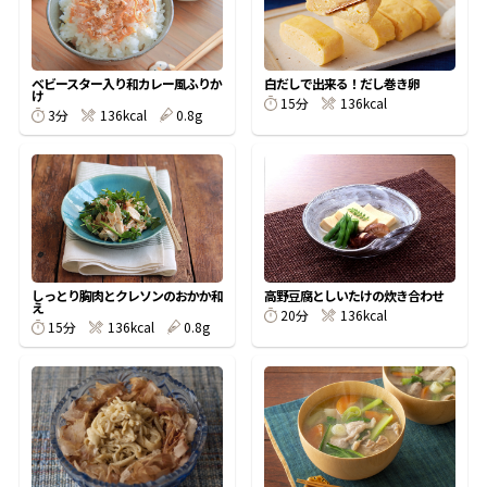
ベビースター入り和カレー風ふりか
白だしで出来る！だし巻き卵
け
15分
136kcal
3分
136kcal
0.8g
鰹節屋の
『踊り節』
だしパック
しっとり胸肉とクレソンのおかか和
高野豆腐としいたけの炊き合わせ
え
20分
136kcal
15分
136kcal
0.8g
だし粉