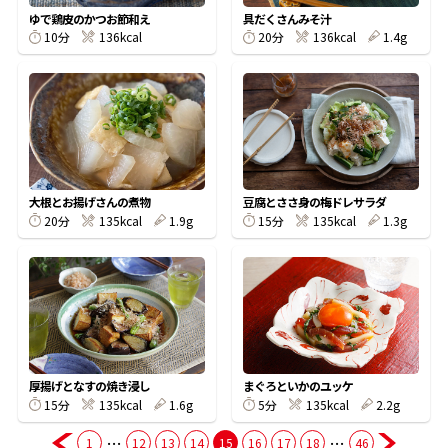
ゆで鶏皮のかつお節和え
具だくさんみそ汁
10分
136kcal
20分
136kcal
1.4g
商品情報一覧
おすすめサイト
新鮮一番
大根とお揚げさんの煮物
豆腐とささ身の梅ドレサラダ
20分
135kcal
1.9g
15分
135kcal
1.3g
氷熟®︎
だしパック
厚揚げとなすの焼き浸し
まぐろといかのユッケ
15分
135kcal
1.6g
5分
135kcal
2.2g
…
…
1
12
13
14
15
16
17
18
46