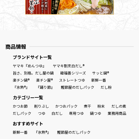
商品情報一覧
おすすめサイト
商品情報
新鮮一番
ブランドサイト一覧
ヤマキ『めんつゆ』
ヤマキ割烹白だし®
旨さ、別格。だし屋の鍋
韓福善シリーズ
サッと鍋®
氷熟®︎
楽チン鍋®
楽チン屋®
ストレートつゆ
新鮮一番
『氷熟®』
『踊り節』
鰹節屋のだしパック
だし粉
だしパック
カテゴリー一覧
かつお節
削りぶし
かつおパック
煮干
粉末
だしの素
だしパック
つゆ
白だし
専用つゆ
鍋つゆ
業務用商品
おすすめサイト
新鮮一番
『氷熟®』
鰹節屋のだしパック