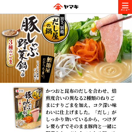
商品情報
レシピ
ブランド一覧
かつお節・だしを楽しむ
おいしいレシピを探す
CM・キャンペーン
おいしいレシピトップ
かつお節・だしを知る
かつおと昆布のだしを合わせ、焙
CM
企業・採用情報
煎度合いの異なる2種類のねりご
主食レシピ
だしの取り方
ヤマキ『めんつゆ』
ヤマキ 割烹白だし
まにすりごまを加え、コク深い味
わいに仕上げました。
「だし」が
キャンペーン一覧
企業情報
お問い合わせ
主菜レシピ
かつお節の削り方
しっかり効いているから、つけダ
レ要らずでそのまま豚肉と一緒に
- 百年対話
ヤマキお客様相談室