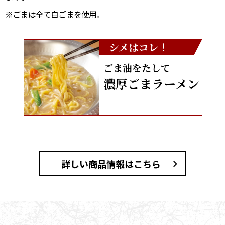
※ごまは全て白ごまを使用。
割烹白だしレシピ特集
シメはコレ！
だし巻き卵特集
楽チン屋®
ストレートつゆ
ごま油をたして
かつおだしが決め手！簡単茶碗蒸し
濃厚ごまラーメン
詳しい商品情報はこちら
新鮮一番
『氷熟®』