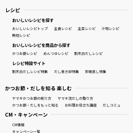
レシピ
おいしいレシピを探す
おいしいレシピトップ
主食レシピ
主菜レシピ
汁物レシピ
時短レシピ
おいしいレシピを商品から探す
かつお節レシピ
めんつゆレシピ
割烹白だしレシピ
レシピ特設サイト
割烹白だしレシピ特集
だし巻き卵特集
茶碗蒸し特集
かつお節・だしを知る 楽しむ
ヤマキかつお節の削り方
ヤマキ流だしの取り方
かつお節・だしをもっと知る
お料理お役立ち講座
だしコミュ
CM・キャンペーン
CM情報
キャンペーン一覧