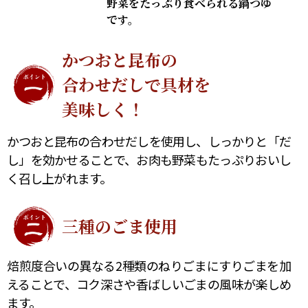
野菜をたっぷり食べられる鍋つゆ
オンラインショップ
汁物レシピ
かつお節・だしをもっと知る
です。
- ヤマキ かつお節プラス®
コミュニティサイト
時短レシピ
ヤマキ かつお節プラス®
かつおと昆布の
Global
合わせだしで具材を
採用情報
旨さ、別格。だし屋の鍋
韓福善シリーズ
美味しく！
おいしいレシピを商品から探す
かつお節・だしを楽しむ
- ジョブリターン制
かつおと昆布の合わせだしを使用し、しっかりと「だ
かつお節レシピ
だしコミュ
し」を効かせることで、お肉も野菜もたっぷりおいし
く召し上がれます。
めんつゆレシピ
三種のごま使用
割烹白だしレシピ
サッと鍋®
楽チン鍋®
焙煎度合いの異なる2種類のねりごまにすりごまを加
えることで、コク深さや香ばしいごまの風味が楽しめ
レシピ特設サイト
ます。