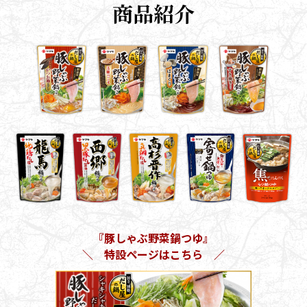
商品紹介
鰹節屋の
『踊り節』
だしパック
『豚しゃぶ野菜鍋つゆ』
＼ 特設ページはこちら ／
だし粉