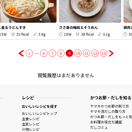
し香るうどんすき
ささ身の梅和えそうめん
鶏肉
15分
317kcal
3.0g
10分
387kcal
3.1g
3
…
1
6
7
8
9
10
11
12
13
閲覧履歴はまだありません
レシピ
かつお節・だしを知る
ヤマキかつお節の削り方
おいしいレシピを探す
ヤマキ流だしの取り方
おいしいレシピトップ
かつお節・だしをもっと
主食レシピ
お料理お役立ち講座
主菜レシピ
だしコミュ
汁物レシピ