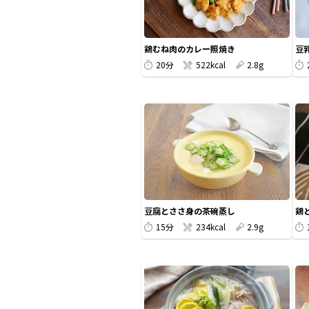
鶏むね肉のカレー照焼き
豆
20分
522kcal
2.8g
豆腐とささ身の茶碗蒸し
鶏
15分
234kcal
2.9g