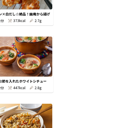
ン×白だし☆絶品！幽庵から揚げ
5分
373kcal
2.7g
お節を入れたホワイトシチュー
0分
447kcal
2.8g