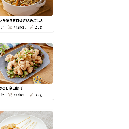
から作る五目炊き込みごはん
5分
742kcal
2.9g
おろし竜田揚げ
0分
393kcal
3.0g