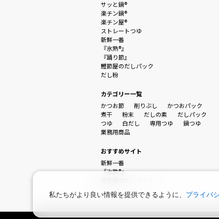
サッと鍋®
楽チン鍋®
楽チン屋®
ストレートつゆ
新鮮一番
『氷熟®』
『踊り節』
鰹節屋のだしパック
だし粉
カテゴリー一覧
かつお節
削りぶし
かつおパック
煮干
粉末
だしの素
だしパック
つゆ
白だし
専用つゆ
鍋つゆ
業務用商品
おすすめサイト
新鮮一番
『氷熟®』
鰹節屋のだしパック
私たちがより良い情報を提供できるように、
プライバ