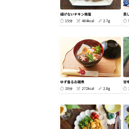
揚げないチキン南蛮
蒸
15分
484kcal
2.7g
ゆず香るお雑煮
甘
20分
272kcal
2.8g