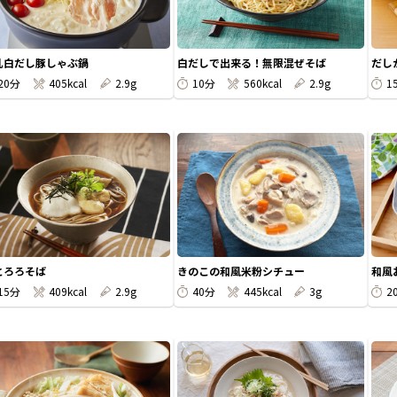
乳白だし豚しゃぶ鍋
白だしで出来る！無限混ぜそば
だし
20分
405kcal
2.9g
10分
560kcal
2.9g
1
とろろそば
きのこの和風米粉シチュー
和風
15分
409kcal
2.9g
40分
445kcal
3g
2