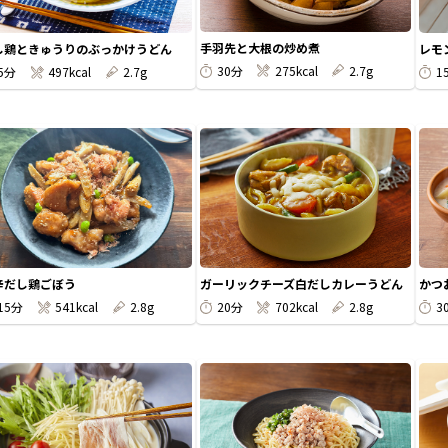
手羽先と大根の炒め煮
し鶏ときゅうりのぶっかけうどん
レモ
30分
275kcal
2.7g
5分
497kcal
2.7g
1
辛だし鶏ごぼう
ガーリックチーズ白だしカレーうどん
かつ
15分
541kcal
2.8g
20分
702kcal
2.8g
3