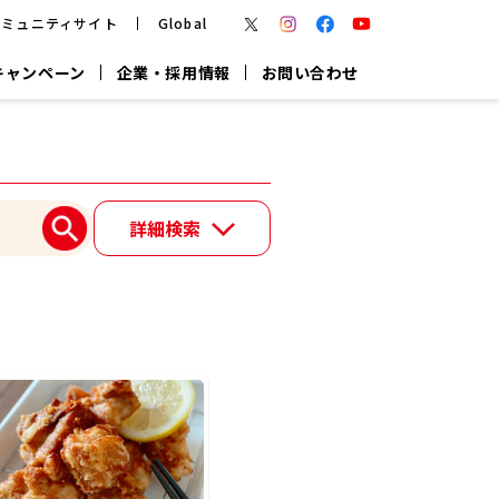
コミュニティサイト
Global
キャンペーン
企業・採用情報
お問い合わせ
報
かつお節・だしを楽しむ
楽チン鍋®
楽チン屋®
詳細検索
つゆ
ヤマキの
割烹白だし
だし粉
報
一覧はこちら
リターン制
し
専用調味料
鍋つゆ
業務用商品