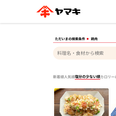
ブランドサイト別
かつお節・だしを知る
おいしいレシピを探す
企業情報
おいしいレシピTO
ただいまの検索条件
鶏肉
ヤマキ
ヤマキ
『めんつゆ』
割烹白だし®
主食レシピ
汁物レシピ
ストレート
新鮮一番
つゆ
レシピ特設サイト
ヤマキかつお節の削り方
ヤマキ
企業情報
塩分の少ない順
新着順
人気順
カロリー
カテゴリー別
削りぶし
かつおパック
かつお節