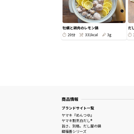
牡蠣と鶏肉のレモン鍋
だ
20分
331kcal
3g
商品情報
ブランドサイト一覧
ヤマキ『めんつゆ』
ヤマキ割烹白だし®
旨さ、別格。だし屋の鍋
韓福善シリーズ