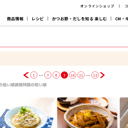
オンラインショップ
商品情報
レシピ
かつお節・だしを知る 楽しむ
CM・
CM
おいしいレシピを商品から探す
キャンペーン
採用情
P
旨さ、別格。
韓福善シリーズ
サッと鍋®
だし屋の鍋
主菜レシピ
百年対話
時短レシピ
ヤマキの削り節
ヤマキのめん
鰹節屋の
『氷熟®』
『踊り節』
だしパック
流だしの取り方
…
…
1
7
8
9
10
11
13
ヤマキ かつお節プラス®
CM情報
キャンペーン一覧
採用情
の低い順
調理時間の短い順
ジョブ
煮干
粉末
だしパック
つゆ
白だ
だしの素