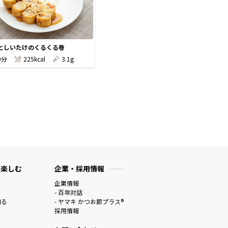
としいたけのくるくる巻
0分
225kcal
3.1g
 楽しむ
企業・採用情報
企業情報
- 百年対話
知る
- ヤマキ かつお節プラス®
採用情報