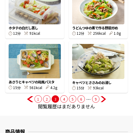
商品情報一覧
ホタテの白だし蒸し
うどんつゆの素で作る野菜炒め
12分
91kcal
12分
256kcal
1.0g
おすすめサイト
新鮮一番
氷熟®︎
あさりとキャベツの和風パスタ
キャベツとささみのお浸し
15分
561kcal
4.2g
15分
93kcal
だしパック
…
1
2
3
4
5
6
9
閲覧履歴はまだありません
商品情報