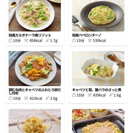
オンラインショップ
汁物レシピ
かつお節・だしをもっと知る
- ヤマキ かつお節プラス®
コミュニティサイト
時短レシピ
ヤマキ かつお節プラス®
Global
採用情報
和風カルボナーラ風リゾット
和風ペペロンチーノ
旨さ、別格。だし屋の鍋
韓福善シリーズ
10分
456kcal
1.7g
10分
530kcal
おいしいレシピを商品から探す
かつお節・だしを楽しむ
- ジョブリターン制
かつお節レシピ
だしコミュ
めんつゆレシピ
鶏むね肉とキャベツのふわとろ卵だ
キャベツと筍、豚バラのさっと煮
し炒め
10分
439kcal
1.6g
10分
422kcal
2.0g
割烹白だしレシピ
サッと鍋®
楽チン鍋®
レシピ特設サイト