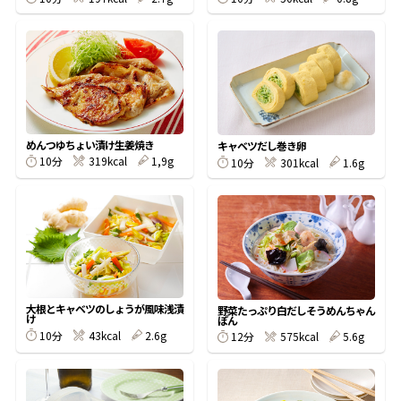
鰹節屋の
『踊り節』
だしパック
めんつゆちょい漬け生姜焼き
キャベツだし巻き卵
10分
319kcal
1,9g
10分
301kcal
1.6g
大根とキャベツのしょうが風味浅漬
野菜たっぷり白だしそうめんちゃん
け
ぽん
だし粉
10分
43kcal
2.6g
12分
575kcal
5.6g