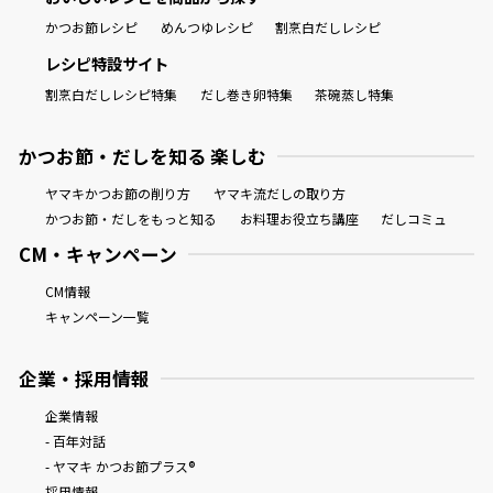
かつお節レシピ
めんつゆレシピ
割烹白だしレシピ
レシピ特設サイト
割烹白だしレシピ特集
だし巻き卵特集
茶碗蒸し特集
かつお節・だしを知る 楽しむ
ヤマキかつお節の削り方
ヤマキ流だしの取り方
かつお節・だしをもっと知る
お料理お役立ち講座
だしコミュ
CM・キャンペーン
CM情報
キャンペーン一覧
企業・採用情報
企業情報
- 百年対話
- ヤマキ かつお節プラス®
採用情報