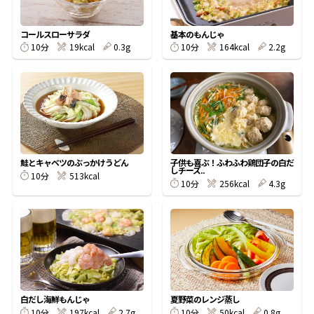
割烹白だしレシピ特集
コールスローサラダ
基本のもんじゃ
10分
19kcal
0.3g
10分
164kcal
2.2g
だし巻き卵特集
楽チン屋®
ストレートつゆ
かつおだしが決め手！簡単茶碗蒸し
鮭とキャベツのぶっかけうどん
子供も喜ぶ！ふわふわ鶏団子の白だ
しチーズ..
10分
513kcal
10分
256kcal
4.3g
新鮮一番
『氷熟®』
白だし海鮮もんじゃ
夏野菜のレンジ蒸し
10分
197kcal
2.7g
10分
50kcal
0.8g