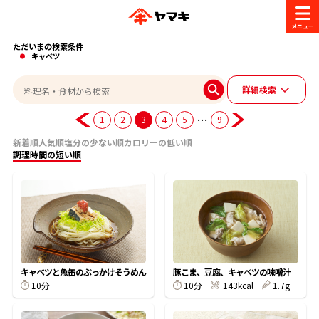
ただいまの検索条件
商品情報
キャベツ
詳細検索
レシピ
ブランド一覧
…
1
2
3
4
5
9
かつお節・だしを楽しむ
新着順
人気順
塩分の少ない順
カロリーの低い順
調理時間の短い順
おいしいレシピを探す
CM・キャンペーン
おいしいレシピトップ
かつお節・だしを知る
CM
企業・採用情報
主食レシピ
だしの取り方
ヤマキ『めんつゆ』
ヤマキ 割烹白だし
キャンペーン一覧
企業情報
お問い合わせ
キャベツと魚缶のぶっかけそうめん
豚こま、豆腐、キャベツの味噌汁
主菜レシピ
かつお節の削り方
10分
10分
143kcal
1.7g
- 百年対話
ヤマキお客様相談室