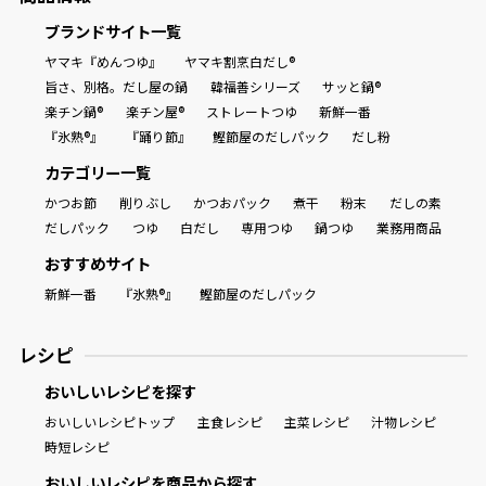
ブランドサイト一覧
ヤマキ『めんつゆ』
ヤマキ割烹白だし®
旨さ、別格。だし屋の鍋
韓福善シリーズ
サッと鍋®
楽チン鍋®
楽チン屋®
ストレートつゆ
新鮮一番
『氷熟®』
『踊り節』
鰹節屋のだしパック
だし粉
カテゴリー一覧
かつお節
削りぶし
かつおパック
煮干
粉末
だしの素
だしパック
つゆ
白だし
専用つゆ
鍋つゆ
業務用商品
おすすめサイト
新鮮一番
『氷熟®』
鰹節屋のだしパック
レシピ
おいしいレシピを探す
おいしいレシピトップ
主食レシピ
主菜レシピ
汁物レシピ
時短レシピ
おいしいレシピを商品から探す