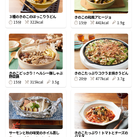
割烹白だしレシピ特集
３種のきのこのほっこりうどん
きのこの和風アヒージョ
322kcal
15分
441kcal
1.9g
15分
だし巻き卵特集
楽チン屋®
ストレートつゆ
かつおだしが決め手！簡単茶碗蒸し
きのこどっさり！ヘルシー豚しゃぶ
きのこたっぷりコクうま焼きうどん
野菜鍋
477kcal
3.7g
20分
315kcal
3.5g
15分
新鮮一番
『氷熟®』
サーモンと秋の味覚のホイル蒸し
きのこたっぷり！トマトとチーズの
パスタ