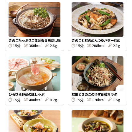
オンラインショップ
汁物レシピ
かつお節・だしをもっと知る
- ヤマキ かつお節プラス®
コミュニティサイト
時短レシピ
ヤマキ かつお節プラス®
Global
採用情報
旨さ、別格。だし屋の鍋
韓福善シリーズ
きのこたっぷりごま油香る白だし鍋
きのこと鮭のめんつゆバター炒め
360kcal
2.6g
208kcal
2.1g
15分
15分
おいしいレシピを商品から探す
かつお節・だしを楽しむ
- ジョブリターン制
かつお節レシピ
だしコミュ
めんつゆレシピ
ひらひら野菜の豚しゃぶ
鮭缶ときのこのゆず胡椒サラダ
割烹白だしレシピ
400kcal
0.2g
170kcal
1.5g
15分
15分
サッと鍋®
楽チン鍋®
レシピ特設サイト