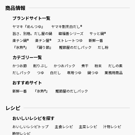
商品情報
ブランドサイト一覧
ヤマキ『めんつゆ』
ヤマキ割烹白だし®
旨さ、別格。だし屋の鍋
韓福善シリーズ
サッと鍋®
楽チン鍋®
楽チン屋®
ストレートつゆ
新鮮一番
『氷熟®』
『踊り節』
鰹節屋のだしパック
だし粉
カテゴリー一覧
かつお節
削りぶし
かつおパック
煮干
粉末
だしの素
だしパック
つゆ
白だし
専用つゆ
鍋つゆ
業務用商品
おすすめサイト
新鮮一番
『氷熟®』
鰹節屋のだしパック
レシピ
おいしいレシピを探す
おいしいレシピトップ
主食レシピ
主菜レシピ
汁物レシピ
時短レシピ