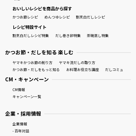
おいしいレシピを商品から探す
かつお節レシピ
めんつゆレシピ
割烹白だしレシピ
レシピ特設サイト
割烹白だしレシピ特集
だし巻き卵特集
茶碗蒸し特集
かつお節・だしを知る 楽しむ
ヤマキかつお節の削り方
ヤマキ流だしの取り方
かつお節・だしをもっと知る
お料理お役立ち講座
だしコミュ
CM・キャンペーン
CM情報
キャンペーン一覧
企業・採用情報
企業情報
- 百年対話