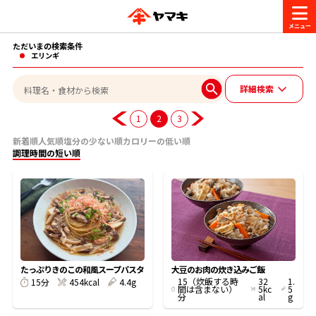
ただいまの検索条件
商品情報
エリンギ
詳細検索
レシピ
ブランド一覧
1
2
3
かつお節・だしを楽しむ
新着順
人気順
塩分の少ない順
カロリーの低い順
調理時間の短い順
おいしいレシピを探す
CM・キャンペーン
おいしいレシピトップ
かつお節・だしを知る
CM
企業・採用情報
主食レシピ
だしの取り方
ヤマキ『めんつゆ』
ヤマキ 割烹白だし
キャンペーン一覧
企業情報
お問い合わせ
たっぷりきのこの和風スープパスタ
大豆のお肉の炊き込みご飯
15（炊飯する時
32
1.
主菜レシピ
かつお節の削り方
454kcal
4.4g
15分
間は含まない）
5kc
5
分
al
g
- 百年対話
ヤマキお客様相談室