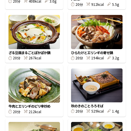
408kcal
3.0g
20分
912kcal
5.5g
20分
鰹節屋の
『踊り節』
だしパック
ざる豆腐まるごとぽかぽか鍋
ひらたけとエリンギの寄せ鍋
267kcal
194kcal
3.2g
20分
20分
秋のきのことろろそば
牛肉とエリンギのピリ辛炒め
だし粉
529kcal
1.4g
20分
212kcal
20分