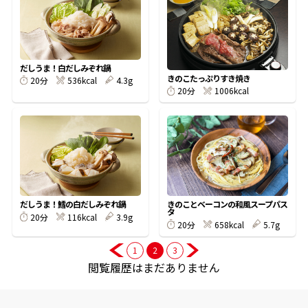
商品情報一覧
だしうま！白だしみぞれ鍋
きのこたっぷりすき焼き
536kcal
4.3g
20分
おすすめサイト
1006kcal
20分
新鮮一番
氷熟®︎
だしうま！鱈の白だしみぞれ鍋
きのことベーコンの和風スープパス
だしパック
タ
116kcal
3.9g
20分
658kcal
5.7g
20分
1
2
3
閲覧履歴はまだありません