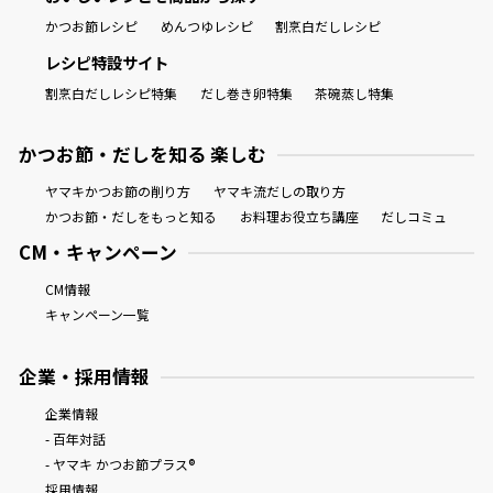
かつお節レシピ
めんつゆレシピ
割烹白だしレシピ
レシピ特設サイト
割烹白だしレシピ特集
だし巻き卵特集
茶碗蒸し特集
かつお節・だしを知る 楽しむ
ヤマキかつお節の削り方
ヤマキ流だしの取り方
かつお節・だしをもっと知る
お料理お役立ち講座
だしコミュ
CM・キャンペーン
CM情報
キャンペーン一覧
企業・採用情報
企業情報
- 百年対話
- ヤマキ かつお節プラス®
採用情報