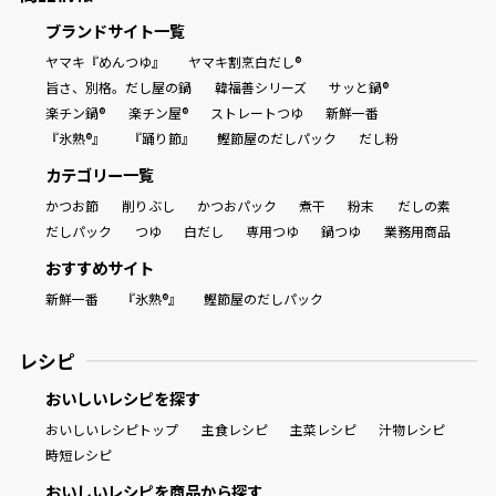
ブランドサイト一覧
ヤマキ『めんつゆ』
ヤマキ割烹白だし®
旨さ、別格。だし屋の鍋
韓福善シリーズ
サッと鍋®
楽チン鍋®
楽チン屋®
ストレートつゆ
新鮮一番
『氷熟®』
『踊り節』
鰹節屋のだしパック
だし粉
カテゴリー一覧
かつお節
削りぶし
かつおパック
煮干
粉末
だしの素
だしパック
つゆ
白だし
専用つゆ
鍋つゆ
業務用商品
おすすめサイト
新鮮一番
『氷熟®』
鰹節屋のだしパック
レシピ
おいしいレシピを探す
おいしいレシピトップ
主食レシピ
主菜レシピ
汁物レシピ
時短レシピ
おいしいレシピを商品から探す