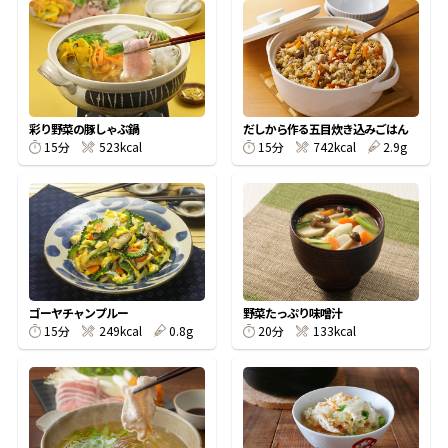
オンラインショップ
汁物レシピ
かつお節・だしをもっと知る
- ヤマキ かつお節プラス®
コミュニティサイト
時短レシピ
ヤマキ かつお節プラス®
Global
採用情報
旨さ、別格。だし屋の鍋
韓福善シリーズ
彩り野菜の豚しゃぶ鍋
だしから作る五目炊き込みごはん
15分
523kcal
15分
742kcal
2.9g
おいしいレシピを商品から探す
かつお節・だしを楽しむ
- ジョブリターン制
かつお節レシピ
だしコミュ
めんつゆレシピ
ゴーヤチャンプルー
野菜たっぷり味噌汁
15分
249kcal
0.8g
20分
133kcal
割烹白だしレシピ
サッと鍋®
楽チン鍋®
レシピ特設サイト