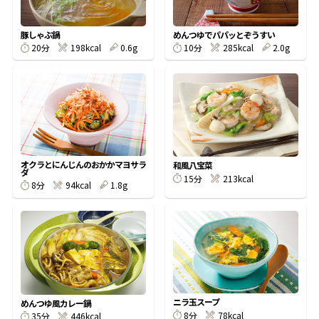
割烹白だしレシピ特集
豚しゃぶ鍋
めんつゆでパパッとぞうすい
20分
198kcal
0.6g
10分
285kcal
2.0g
だし巻き卵特集
楽チン屋®
ストレートつゆ
かつおだしが決め手！簡単茶碗蒸し
オクラとにんじんのおかかマヨサラ
和風八宝菜
ダ
15分
213kcal
8分
94kcal
1.8g
新鮮一番
『氷熟®』
ニラ玉スープ
めんつゆ風カレー鍋
8分
78kcal
35分
446kcal