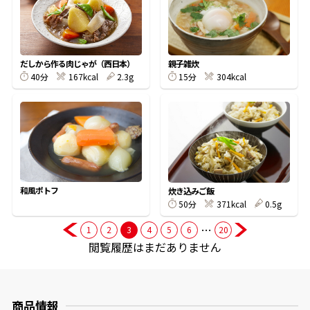
商品情報一覧
だしから作る肉じゃが（西日本）
親子雑炊
40分
167kcal
2.3g
15分
304kcal
おすすめサイト
新鮮一番
氷熟®︎
和風ポトフ
炊き込みご飯
50分
371kcal
0.5g
だしパック
…
1
2
3
4
5
6
20
閲覧履歴はまだありません
商品情報