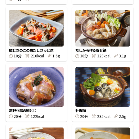
鰹節屋の
『踊り節』
だしパック
鮭ときのこの白だしさっと煮
だしから作る寄せ鍋
10分
210kcal
1.6g
30分
329kcal
3.1g
高野豆腐の卵とじ
牡蠣鍋
だし粉
20分
122kcal
20分
235kcal
2.5g