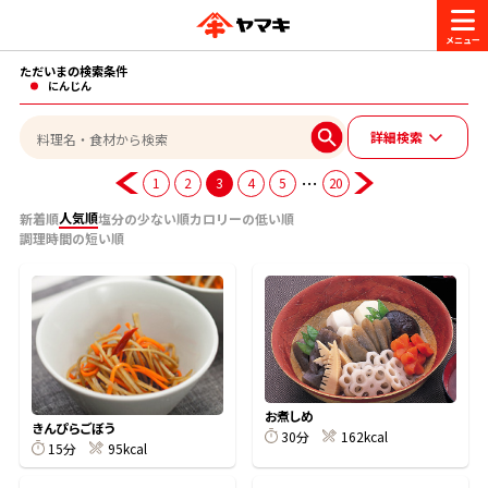
ただいまの検索条件
商品情報
にんじん
詳細検索
レシピ
ブランド一覧
…
1
2
3
4
5
20
かつお節・だしを楽しむ
人気順
新着順
塩分の少ない順
カロリーの低い順
調理時間の短い順
おいしいレシピを探す
CM・キャンペーン
おいしいレシピトップ
かつお節・だしを知る
CM
企業・採用情報
主食レシピ
だしの取り方
ヤマキ『めんつゆ』
ヤマキ 割烹白だし
キャンペーン一覧
企業情報
お問い合わせ
お煮しめ
きんぴらごぼう
主菜レシピ
かつお節の削り方
30分
162kcal
15分
95kcal
- 百年対話
ヤマキお客様相談室